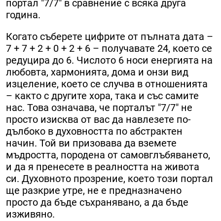
портал "7/7" в сравнение с всяка друга
година.
Когато съберете цифрите от пълната дата –
7 + 7 + 2 + 0 + 2 + 6 – получавате 24, което се
редуцира до 6. Числото 6 носи енергията на
любовта, хармонията, дома и онзи вид
изцеление, което се случва в отношенията
– както с другите хора, така и със самите
нас. Това означава, че порталът "7/7" не
просто изисква от вас да навлезете по-
дълбоко в духовността по абстрактен
начин. Той ви призовава да вземете
мъдростта, породена от самовглъбяването,
и да я пренесете в реалността на живота
си. Духовното прозрение, което този портал
ще разкрие утре, не е предназначено
просто да бъде съхранявано, а да бъде
изживяно.