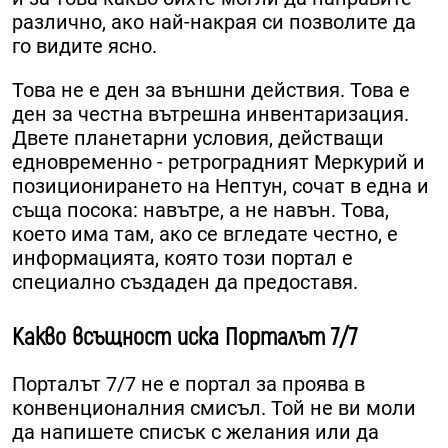
различно, ако най-накрая си позволите да
го видите ясно.
Това не е ден за външни действия. Това е
ден за честна вътрешна инвентаризация.
Двете планетарни условия, действащи
едновременно - ретроградният Меркурий и
позиционирането на Нептун, сочат в една и
съща посока: навътре, а не навън. Това,
което има там, ако се вгледате честно, е
информацията, която този портал е
специално създаден да предоставя.
Какво всъщност иска Порталът 7/7
Порталът 7/7 не е портал за проява в
конвенционалния смисъл. Той не ви моли
да напишете списък с желания или да