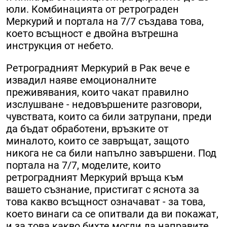
юли. Комбинацията от ретрограден
Меркурий и портала на 7/7 създава това,
което всъщност е двойна вътрешна
инструкция от небето.
Ретроградният Меркурий в Рак вече е
извадил наяве емоционалните
преживявания, които чакат правилно
изслушване - недовършените разговори,
чувствата, които са били затрупани, преди
да бъдат обработени, връзките от
миналото, които се завръщат, защото
никога не са били напълно завършени. Под
портала на 7/7, моделите, които
ретроградният Меркурий връща към
вашето съзнание, пристигат с яснота за
това какво всъщност означават - за това,
което винаги са се опитвали да ви покажат,
и за това какво бихте могли да направите