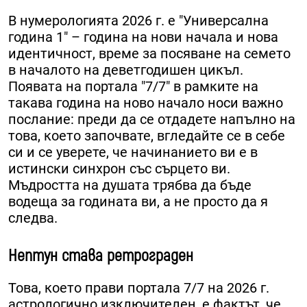
В нумерологията 2026 г. е "Универсална
година 1" – година на нови начала и нова
идентичност, време за посяване на семето
в началото на деветгодишен цикъл.
Появата на портала "7/7" в рамките на
такава година на ново начало носи важно
послание: преди да се отдадете напълно на
това, което започвате, вгледайте се в себе
си и се уверете, че начинанието ви е в
истински синхрон със сърцето ви.
Мъдростта на душата трябва да бъде
водеща за годината ви, а не просто да я
следва.
Нептун става ретрограден
Това, което прави портала 7/7 на 2026 г.
астрологично изключителен, е фактът, че