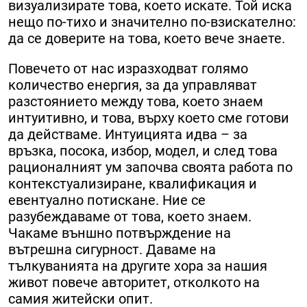
визуализирате това, което искате. Той иска
нещо по-тихо и значително по-взискателно:
да се доверите на това, което вече знаете.
Повечето от нас изразходват голямо
количество енергия, за да управляват
разстоянието между това, което знаем
интуитивно, и това, върху което сме готови
да действаме. Интуицията идва – за
връзка, посока, избор, модел, и след това
рационалният ум започва своята работа по
контекстуализиране, квалификация и
евентуално потискане. Ние се
разубеждаваме от това, което знаем.
Чакаме външно потвърждение на
вътрешна сигурност. Даваме на
тълкуванията на другите хора за нашия
живот повече авторитет, отколкото на
самия житейски опит.