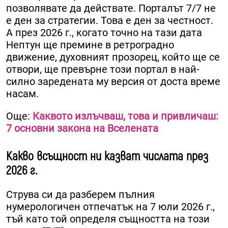
позволявате да действате. Порталът 7/7 не
е ден за стратегии. Това е ден за честност.
А през 2026 г., когато точно на тази дата
Нептун ще премине в ретроградно
движение, духовният прозорец, който ще се
отвори, ще превърне този портал в най-
силно заредената му версия от доста време
насам.
Още:
Каквото излъчваш, това и привличаш:
7 основни закона на Вселената
Какво всъщност ни казват числата през
2026 г.
Струва си да разберем пълния
нумерологичен отпечатък на 7 юли 2026 г.,
тъй като той определя същността на този