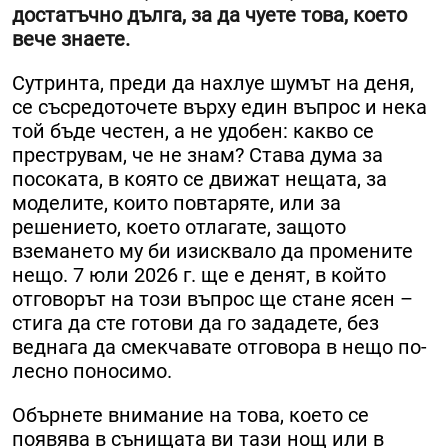
достатъчно дълга, за да чуете това, което
вече знаете.
Сутринта, преди да нахлуе шумът на деня,
се съсредоточете върху един въпрос и нека
той бъде честен, а не удобен: какво се
преструвам, че не знам? Става дума за
посоката, в която се движат нещата, за
моделите, които повтаряте, или за
решението, което отлагате, защото
вземането му би изисквало да промените
нещо. 7 юли 2026 г. ще е денят, в който
отговорът на този въпрос ще стане ясен –
стига да сте готови да го зададете, без
веднага да смекчавате отговора в нещо по-
лесно поносимо.
Обърнете внимание на това, което се
появява в сънищата ви тази нощ или в