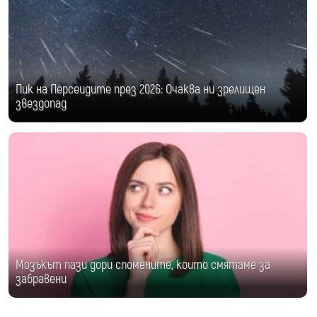
Пик на Персеидите през 2026: Очаква ни зрелищен
звездопад
Мозъкът пази дори спомените, които смятаме за
забравени