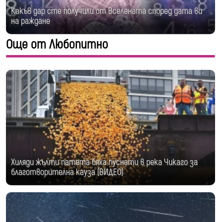
Какъв дар сте получили от Вселената според дата ви
на раждане
Още от Любопитно
Хиляди жълти патета бяха пуснати в река Чикаго за
благотворителна кауза (ВИДЕО)