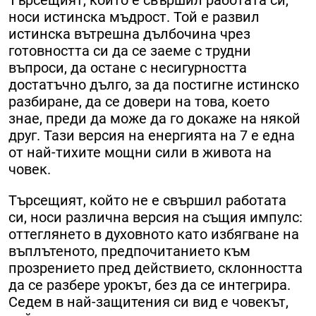
носи истинска мъдрост. Той е развил
истинска вътрешна дълбочина чрез
готовността си да се заеме с трудни
въпроси, да остане с несигурността
достатъчно дълго, за да постигне истинско
разбиране, да се довери на това, което
знае, преди да може да го докаже на някой
друг. Тази версия на енергията на 7 е една
от най-тихите мощни сили в живота на
човек.
Търсещият, който не е свършил работата
си, носи различна версия на същия импулс:
оттеглянето в духовното като избягване на
въплътеното, предпочитанието към
прозрението пред действието, склонността
да се разбере урокът, без да се интегрира.
Седем в най-защитения си вид е човекът,