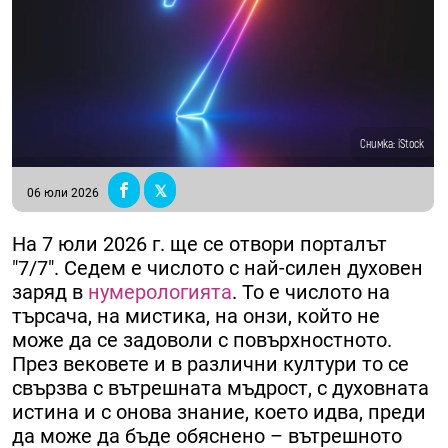
Снимка: iStock
06 юли 2026
На 7 юли 2026 г. ще се отвори порталът
"7/7". Седем е числото с най-силен духовен
заряд в
нумерологията
. То е числото на
търсача, на мистика, на онзи, който не
може да се задоволи с повърхностното.
През вековете и в различни култури то се
свързва с вътрешната мъдрост, с духовната
истина и с онова знание, което идва, преди
да може да бъде обяснено – вътрешното