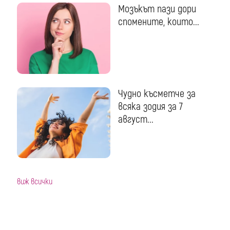
Мозъкът пази дори
спомените, които...
Чудно късметче за
всяка зодия за 7
август...
виж всички