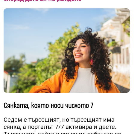
Сянката, която носи числото 7
Седем е търсещият, но търсещият има
сянка, а порталът 7/7 активира и двете.
Търсещият, който е свършил работата си,