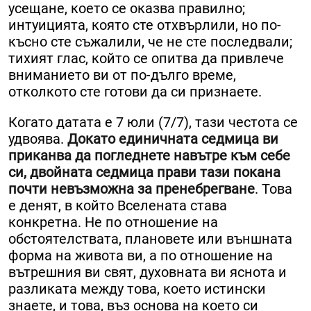
усещане, което се оказва правилно;
интуицията, която сте отхвърлили, но по-
късно сте съжалили, че не сте последвали;
тихият глас, който се опитва да привлече
вниманието ви от по-дълго време,
отколкото сте готови да си признаете.
Когато датата е 7 юли (7/7), тази честота се
удвоява.
Докато единичната седмица ви
приканва да погледнете навътре към себе
си, двойната седмица прави тази покана
почти невъзможна за пренебрегване
. Това
е денят, в който Вселената става
конкретна. Не по отношение на
обстоятелствата, плановете или външната
форма на живота ви, а по отношение на
вътрешния ви свят, духовната ви яснота и
разликата между това, което истински
знаете, и това, въз основа на което си