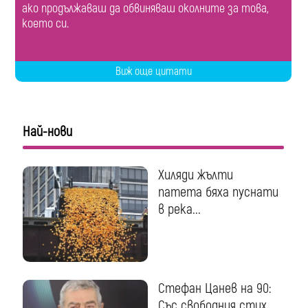
ако продължаваш да обвиняваш околните за това,
което си.
Виж още цитати
Най-нови
Хиляди жълти
патета бяха пуснати
в река...
Стефан Цанев на 90:
Със свободния стих...