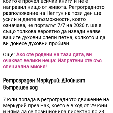
който е прочел всички книги и не е
направил нищо от живота. Ретроградното
разположение на Нептун на този ден ще
усили и двете възможности, което
означава, че порталът 7/7 на 2026 г. ще е
също толкова вероятно да извади наяве
вашите духовни слепи петна, колкото и да
ви донесе духовни пробиви.
Още:
Ако сте родени на тази дата, ви
очакват велики неща: Изпратени сте със
специална мисия!
Ретрограден Меркурий: Двойният
вътрешен ход
7 юли попада в ретроградното движение на
Меркурий през Рак, което е в ход от 29 юни
и няма да се позиционира директно до 23