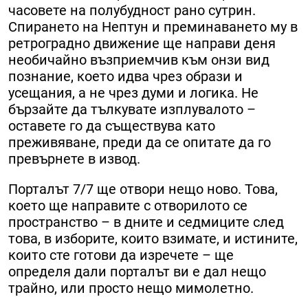
часовете на полубудност рано сутрин.
Спирането на Нептун и преминаването му в
ретроградно движение ще направи деня
необичайно възприемчив към онзи вид
познание, което идва чрез образи и
усещания, а не чрез думи и логика. Не
бързайте да тълкувате изплувалото –
оставете го да съществува като
преживяване, преди да се опитате да го
превърнете в извод.
Порталът 7/7 ще отвори нещо ново. Това,
което ще направите с отворилото се
пространство – в дните и седмиците след
това, в изборите, които взимате, и истините,
които сте готови да изречете – ще
определя дали порталът ви е дал нещо
трайно, или просто нещо мимолетно.