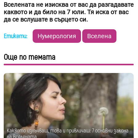
Вселената не изисква от вас да разгадавате
каквото и да било на 7 юли. Тя иска от вас
да се вслушате в сърцето си.
Етикети:
Нумерология
Вселена
Още по темата
Каквото излъчваш, това и привличаш: 7 основни закона
на Вселената