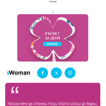
Реклама
с
Никога няма да станеш този, който искаш да бъдеш,