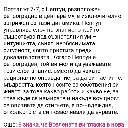
Порталът 7/7, с Нептун, разположен
ретроградно в центъра му, е изключително
загрижен за тази динамика. Нептун
управлява слоя на знанието, който
съществува под съзнателния ум –
интуицията, сънят, необяснимата
сигурност, която пристига преди
доказателствата. Когато Нептун е
ретрограден, той ви моли да уважавате
този слой знание, вместо да чакате
рационално оправдание, за да ви настигне.
Мъдростта, която носите за собствения си
живот, за това какво работи и какво не, за
това къде се намирате и накъде всъщност
се опитвате да стигнете, е по-надеждна,
отколкото сте си позволявали да вярвате.
Още:
8 знака, че Вселената ви тласка в нова