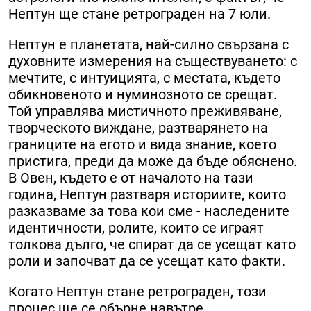
Нептун ще стане ретрограден на 7 юли.
Нептун е планетата, най-силно свързана с
духовните измерения на съществуването: с
мечтите, с интуицията, с местата, където
обикновеното и нуминозното се срещат.
Той управлява мистичното преживяване,
творческото виждане, разтварянето на
границите на егото и вида знание, което
пристига, преди да може да бъде обяснено.
В Овен, където е от началото на тази
година, Нептун разтваря историите, които
разказваме за това кои сме - наследените
идентичности, ролите, които се играят
толкова дълго, че спират да се усещат като
роли и започват да се усещат като факти.
Когато Нептун стане ретрограден, този
процес ще се обърне навътре.