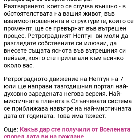
Разтварянето, което се случва външно - в
обстоятелствата на вашия живот, във
взаимоотношенията и структурите, които се
променят, ще се превърнат във вътрешен
процес. Ретроградният Нептун ви моли да
разгледате собствените си илюзии, да
внесете същата яснота във вътрешния си
пейзаж, която сте прилагали към всичко
около вас.
Ретроградното движение на Нептун на 7
юли ще направи тазгодишния портал най-
духовно заредената негова версия. Най-
мистичната планета в Слънчевата система
се приближава навътре на най-мистичната
дата от годината. Това има тежест.
Още:
Какъв дар сте получили от Вселената
според дата ви на раждане