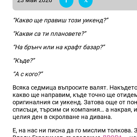
“Какво ще правиш този уикенд?”
“Какви са ти плановете?”
“На брънч или на крафт базар?”
“Къде?”
“А с кого?”
Всяка седмица въпросите валят. Накъдето 
какво ще направим, къде точно ще отидем,
оригиналния си уикенд. Затова още от по
списъци, търсим си компания… а накрая, 
целия ден в скролване на дивана.
Е, на нас ни писна да го мислим толкова. 