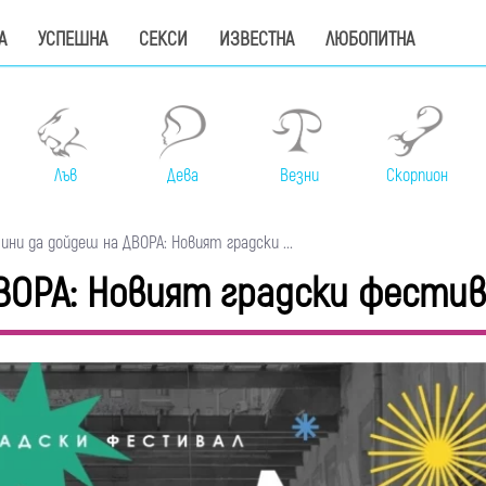
А
УСПЕШНА
СЕКСИ
ИЗВЕСТНА
ЛЮБОПИТНА
Лъв
Дева
Везни
Скорпион
ини да дойдеш на ДВОРА: Новият градски ...
ДВОРА: Новият градски фестив