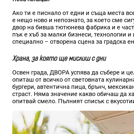
Ако ти е писнало от едни и съща места вс
е нещо ново и непознато, за което сме сиг
двор на бивша тютюнева фабрика и е част
пък е хъб за малки бизнеси, технологии и 
специално – отворена сцена за градска ен
Храна, за която ще мислиш с дни
Освен града, ДВОРА успява да събере и це
опиташ от всичко от световната кулинарна
бургери, автентична пица, брънч, мексика
страст. Няма значение какво обичаш да х
опитвай смело. Пълният списък с вкусоти