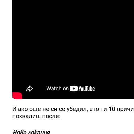
И ако още не си се убедил, ето ти 10 прич
похвалиш после:
Нова локация