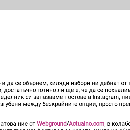
и да се обърнем, хиляди избори ни дебнат от 
 достатъчно готино ли ще е, че да се похвали
неделник си запазваме постове в Instagram, п
изгубени между безкрайните опции, просто пр
Затова ние от
Webground
/
Actualno.com
, в колаб