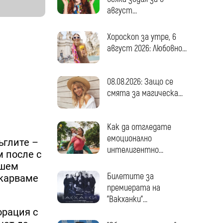
август...
Хороскоп за утре, 6
август 2026: Любовно...
08.08.2026: Защо се
смята за магическа...
Как да отгледате
емоционално
ъглите –
интелигентно...
м после с
ишем
Билетите за
екарваме
премиерата на
"Вакханки"...
орация с