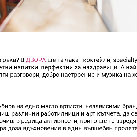
в ръка? В
ДВОРА
ще те чакат коктейли, specialty
етни напитки, перфектни за наздравици. А най
ълги разговори, добро настроение и музика на ж
ъбира на едно място артисти, независими бран
иш различни работилници и арт кътчета, да с
ючиш в редица активности, които ще те заредя
дра доза вдъхновение в един вълшебен пролет