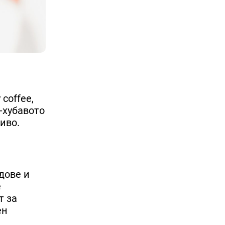
 coffee,
-хубавото
иво.
дове и
е
т за
ен