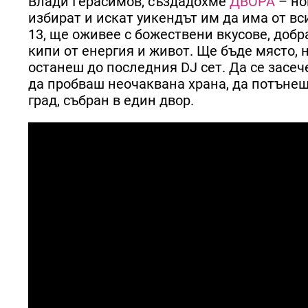
Влади Герасимов, създадохме
ДВОРА
– но
избират и искат уикендът им да има от вси
13, ще оживее с божествени вкусове, добр
кипи от енергия и живот. Ще бъде място, 
останеш до последния DJ сет. Да се засеч
да пробваш неочаквана храна, да потънеш
град, събран в един двор.