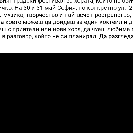
вият градски фестивал за хората, които не оби
чко. На 30 и 31 май София, по-конкретно ул. "
а музика, творчество и най-вече пространство,
на което можеш да дойдеш за един коктейл и д
еш с приятели или нови хора, да чуеш любима 
 в разговор, който не си планирал. Да разгле