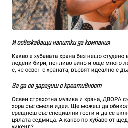
И освежаващи напитки за компания
Какво е хубавата храна без нещо студено 
ледени бири, пенливо вино и още много л
е, че освен с храната, вървят идеално с д
За да се заразиш с креативност
Освен страхотна музика и храна, ДВОРА с
хора със смели идеи. Ще можеш да обикол
срещнеш със специални гости и да се вкл
цялата седмица. А какво по-хубаво от ще
уикенд?