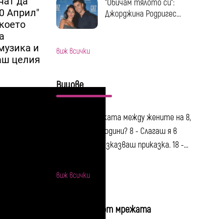
чат да
"Обичам тялото си":
20 Април"
Джорджина Родригес...
 което
а
музика и
виж всички
даш целия
Вицове
Каква е разликата между жените на 8,
18, 28, 38 и 48 години? 8 - Слагаш я в
леглото и ѝ разказваш приказка. 18 -...
виж всички
Интересно от мрежата