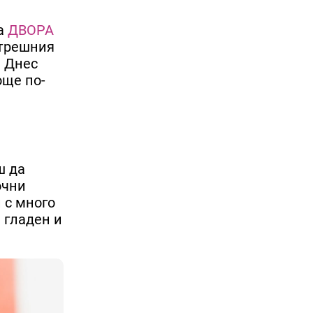
на
ДВОРА
ътрешния
. Днес
още по-
ш да
очни
 с много
 гладен и