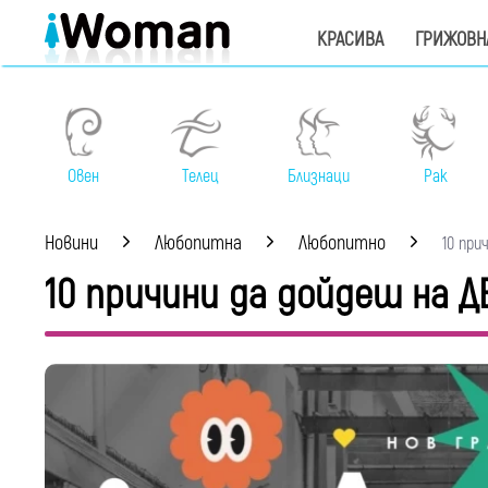
КРАСИВА
ГРИЖОВН
Овен
Телец
Близнаци
Рак
Новини
Любопитна
Любопитно
10 прич
10 причини да дойдеш на 