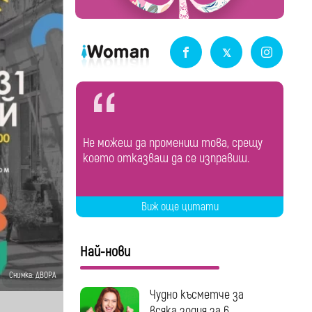
Не можеш да промениш това, срещу
което отказваш да се изправиш.
Виж още цитати
Най-нови
Снимка: ДВОРА
Чудно късметче за
всяка зодия за 6