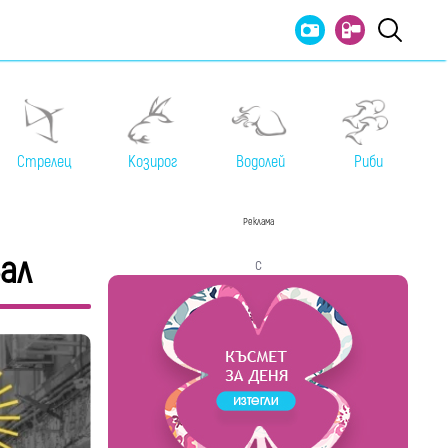
Стрелец
Козирог
Водолей
Риби
Реклама
ал
с