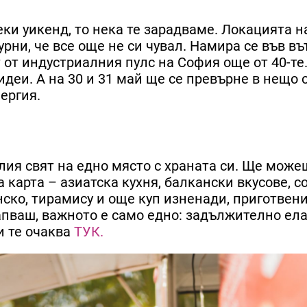
еки уикенд, то нека те зарадваме. Локацията 
урни, че все още не си чувал. Намира се във в
 от индустриалния пулс на София още от 40-те
идеи. А на 30 и 31 май ще се превърне в нещо 
ергия.
лия свят на едно място с храната си. Ще може
 карта – азиатска кухня, балкански вкусове, с
нско, тирамису и още куп изненади, приготвени
апваш, важното е само едно: задължително ела
и те очаква
ТУК.