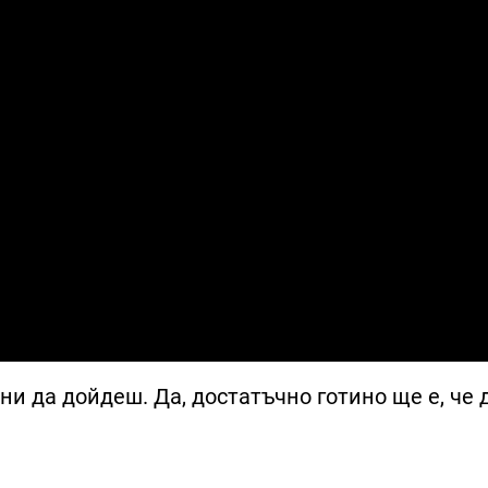
ини да дойдеш. Да, достатъчно готино ще е, че 