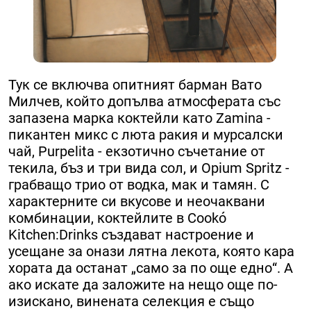
Тук се включва опитният барман Вато
Милчев, който допълва атмосферата със
запазена марка коктейли като Zamina -
пикантен микс с люта ракия и мурсалски
чай, Purpelita - екзотично съчетание от
текила, бъз и три вида сол, и Opium Spritz -
грабващо трио от водка, мак и тамян. С
характерните си вкусове и неочаквани
комбинации, коктейлите в Cookó
Kitchen:Drinks създават настроение и
усещане за онази лятна лекота, която кара
хората да останат „само за по още едно“. А
ако искате да заложите на нещо още по-
изискано, винената селекция е също