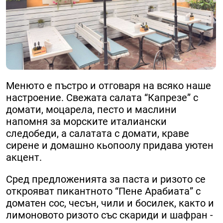
Менюто е пъстро и отговаря на всяко наше
настроение. Свежата салата “Капрезе” с
домати, моцарела, песто и маслини
напомня за морските италиански
следобеди, а салатата с домати, краве
сирене и домашно кьопоолу придава уютен
акцент.
Сред предложенията за паста и ризото се
открояват пикантното “Пене Арабиата” с
доматен сос, чесън, чили и босилек, както и
лимоновото ризото със скариди и шафран -