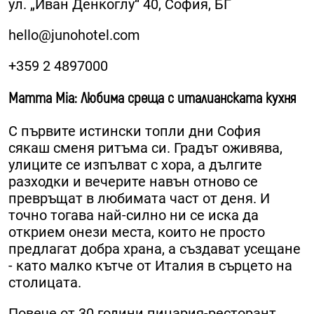
ул. „Иван Денкоглу“ 40, София, БГ
hello@junohotel.com
+359 2 4897000
Mamma Mia: Любима среща с италианската кухня
С първите истински топли дни София
сякаш сменя ритъма си. Градът оживява,
улиците се изпълват с хора, а дългите
разходки и вечерите навън отново се
превръщат в любимата част от деня. И
точно тогава най-силно ни се иска да
открием онези места, които не просто
предлагат добра храна, а създават усещане
- като малко кътче от Италия в сърцето на
столицата.
Повече от 30 години пицария-ресторант