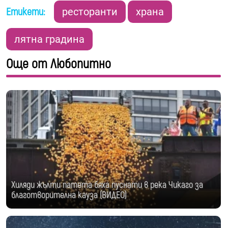
Етикети:
ресторанти
храна
лятна градина
Още от Любопитно
Хиляди жълти патета бяха пуснати в река Чикаго за
благотворителна кауза (ВИДЕО)