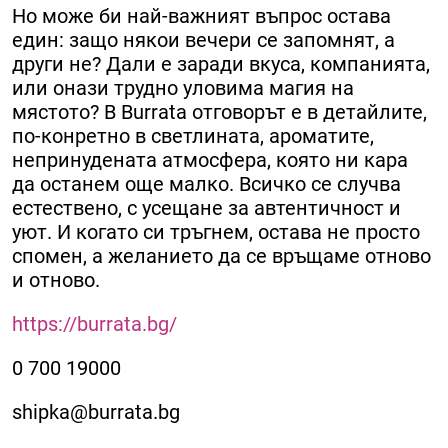
Но може би най-важният въпрос остава
един: защо някои вечери се запомнят, а
други не? Дали е заради вкуса, компанията,
или онази трудно уловима магия на
мястото? В Burrata отговорът е в детайлите,
по-конретно в светлината, ароматите,
непринудената атмосфера, която ни кара
да останем още малко. Всичко се случва
естествено, с усещане за автентичност и
уют. И когато си тръгнем, остава не просто
спомен, а желанието да се връщаме отново
и отново.
https://burrata.bg/
0 700 19000
shipka@burrata.bg