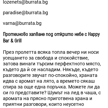
lozenets@burrata.bg
paradise@burrata.bg
varna@burrata.bg
Протеиново хапване под открито небе с Happy
Bar & Grill
През пролетта всяка топла вечер ни носи
усещането за свобода и спокойствие,
затова винаги търсим перфектното място,
където да ѝ се насладим. Някъде, където
разговорите звучат по-спокойно, храната
идва с аромат на лято, а времето сякаш
спира за още една поръчка. Можете ли да
си го представите? Шумът на лед в чаша, с
аромата на прясно приготвена храна и
приятни разговори, които неусетно