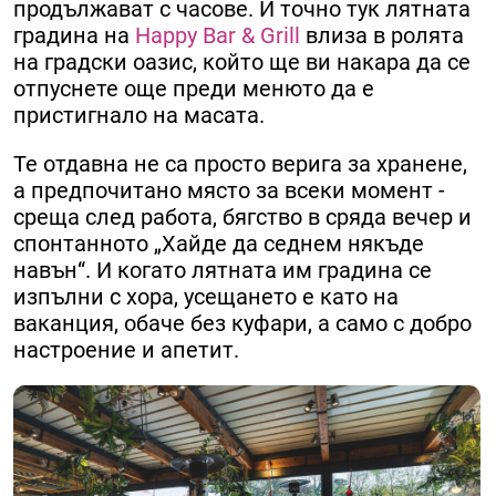
продължават с часове. И точно тук лятната
градина на
Happy Bar & Grill
влиза в ролята
на градски оазис, който ще ви накара да се
отпуснете още преди менюто да е
пристигнало на масата.
Те отдавна не са просто верига за хранене,
а предпочитано място за всеки момент -
среща след работа, бягство в сряда вечер и
спонтанното „Хайде да седнем някъде
навън“. И когато лятната им градина се
изпълни с хора, усещането е като на
ваканция, обаче без куфари, а само с добро
настроение и апетит.