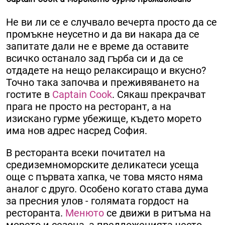
Не ви ли се е случвало вечерта просто да се
промъкне неусетно и да ви накара да се
запитате дали не е време да оставите
всичко останало зад гърба си и да се
отдадете на нещо релаксиращо и вкусно?
Точно така започва и преживяването на
гостите в
Captain Cook
. Сякаш прекрачват
прага не просто на ресторант, а на
изискано гурме убежище, където морето
има нов адрес насред София.
В ресторанта всеки почитател на
средиземноморските деликатеси усеща
още с първата хапка, че това място няма
аналог с друго. Особено когато става дума
за пресния улов - голямата гордост на
ресторанта.
Менюто
се движи в ритъма на