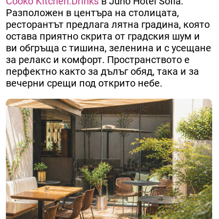
Cookó Kitchen:Drinks
в Junó Hotel Sofia.
Разположен в центъра на столицата,
ресторантът предлага лятна градина, която
остава приятно скрита от градския шум и
ви обгръща с тишина, зеленина и с усещане
за релакс и комфорт. Пространството е
перфектно както за дълъг обяд, така и за
вечерни срещи под открито небе.