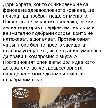
Дори хората, които обикновено не са
фенове на здравословното хранене, ще
поискат да пробват нещо от менюто.
Представете си крехко пилешко, свежи
зеленчуци, ориз с перфектна текстура и
внимателно подбрани сосове, които не
натежават, а допълват. Протеиновият
чикън поке бол не просто засища, а
създава усещането, че се храниш умно без
да правиш компромис с вкуса. А
Протеиновият блек ангъс бол идва като
доказателство, че здравословното
определено може да има истински
незабравим вкус.