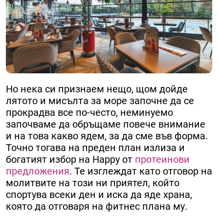
Но нека си признаем нещо, щом дойде
лятото и мисълта за море започне да се
прокрадва все по-често, неминуемо
започваме да обръщаме повече внимание
и на това какво ядем, за да сме във форма.
Точно тогава на преден план излиза и
богатият избор на Happy от
протеинови
предложения
. Те изглеждат като отговор на
молитвите на този ни приятел, който
спортува всеки ден и иска да яде храна,
която да отговаря на фитнес плана му.