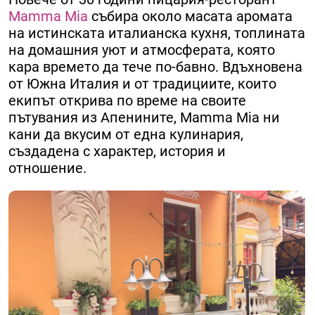
Mamma Mia
събира около масата аромата
на истинската италианска кухня, топлината
на домашния уют и атмосферата, която
кара времето да тече по-бавно. Вдъхновена
от Южна Италия и от традициите, които
екипът открива по време на своите
пътувания из Апенините, Mamma Mia ни
кани да вкусим от една кулинария,
създадена с характер, история и
отношение.