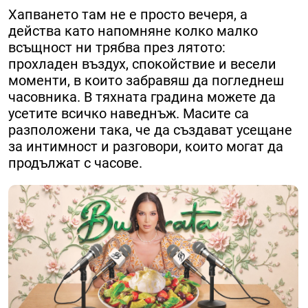
Хапването там не е просто вечеря, а
действа като напомняне колко малко
всъщност ни трябва през лятото:
прохладен въздух, спокойствие и весели
моменти, в които забравяш да погледнеш
часовника. В тяхната градина можете да
усетите всичко наведнъж. Масите са
разположени така, че да създават усещане
за интимност и разговори, които могат да
продължат с часове.