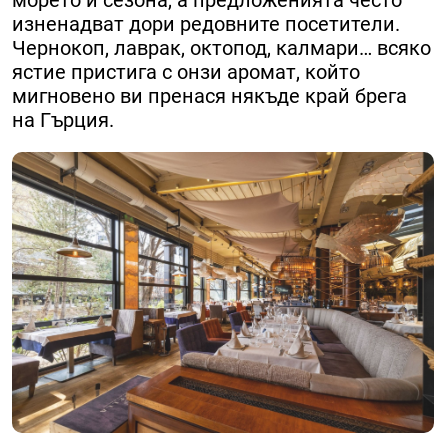
морето и сезона, а предложенията често
изненадват дори редовните посетители.
Чернокоп, лаврак, октопод, калмари… всяко
ястие пристига с онзи аромат, който
мигновено ви пренася някъде край брега
на Гърция.