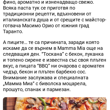
фино, ароматно и изненадващо свежо.
Всяка паста тук се приготвя по
традиционни рецепти, вдъхновени от
италианската душа и от срещите с майстор-
готвача Масимо Орио от южния град
Таранто.
А пиците… те са причината, заради която
искаме да се върнем в Mamma Mia още на
следващия ден. “Тоскана” с бекон, луканка
и топено сирене е известна със своя плътен
вкус, а пицата “BBQ” ни очарова с ароматен
чедър, бекон и плътен барбекю сос.
Внимание заслужава и специалната
„Мамма Миа“ с биволска моцарела,
прошуто, спанак и пармезан.