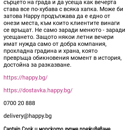
сърцето на града и да усеща как вечерта
става все по-хубава с всяка хапка. Може би
затова Happy продължава да е едно от
онези места, към които клиентите винаги
се връщат. Не само заради менюто - заради
усещането. Защото някои летни вечери
имат нужда само от добра компания,
прохладна градина и храна, която
превръща обикновения момент в история,
достойна за разказване.
https://happy.bg/
https://dostavka.happy.bg/
0700 20 888
delivery@happy.bg
Captain Cook и морското гурме преживяване