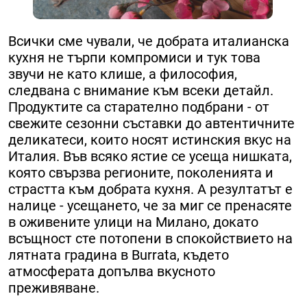
Всички сме чували, че добрата италианска
кухня не търпи компромиси и тук това
звучи не като клише, а философия,
следвана с внимание към всеки детайл.
Продуктите са старателно подбрани - от
свежите сезонни съставки до автентичните
деликатеси, които носят истинския вкус на
Италия. Във всяко ястие се усеща нишката,
която свързва регионите, поколенията и
страстта към добрата кухня. А резултатът е
налице - усещането, че за миг се пренасяте
в оживените улици на Милано, докато
всъщност сте потопени в спокойствието на
лятната градина в Burrata, където
атмосферата допълва вкусното
преживяване.