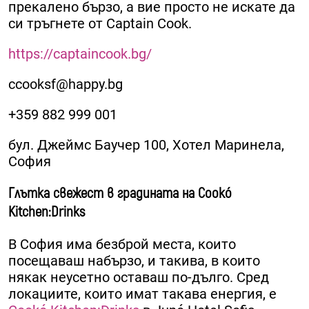
прекалено бързо, а вие просто не искате да
си тръгнете от Captain Cook.
https://captaincook.bg/
ccooksf@happy.bg
+359 882 999 001
бул. Джеймс Баучер 100, Хотел Маринела,
София
Глътка свежест в градината на Cookó
Kitchen:Drinks
В София има безброй места, които
посещаваш набързо, и такива, в които
някак неусетно оставаш по-дълго. Сред
локациите, които имат такава енергия, е