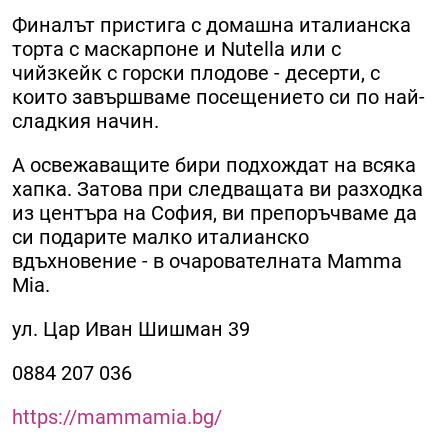
Финалът пристига с домашна италианска
торта с маскарпоне и Nutella или с
чийзкейк с горски плодове - десерти, с
които завършваме посещението си по най-
сладкия начин.
А освежаващите бири подхождат на всяка
хапка. Затова при следващата ви разходка
из центъра на София, ви препоръчваме да
си подарите малко италианско
вдъхновение - в очарователната Mamma
Mia.
ул. Цар Иван Шишман 39
0884 207 036
https://mammamia.bg/