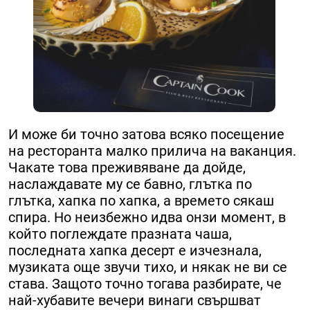
И може би точно затова всяко посещение
на ресторанта малко прилича на ваканция.
Чакате това преживяване да дойде,
наслаждавате му се бавно, глътка по
глътка, хапка по хапка, а времето сякаш
спира. Но неизбежно идва онзи момент, в
който поглеждате празната чаша,
последната хапка десерт е изчезнала,
музиката още звучи тихо, и някак не ви се
става. Защото точно тогава разбирате, че
най-хубавите вечери винаги свършват