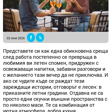
Снимка: iStock
02 юни 2026
Представете си как една обикновена среща
след работа постепенно се превръща в
любимия ви летен спомен, придружен с
освежаващи напитки, забавни разговори и
с желанието тази вечер да не приключва. И
ако се чудите къде се раждат тези
зареждащи истории, отговорът е лесен: в
приказните летни градини. Отдавна не са
просто едни скучни външни пространства с
по няколко маси. Те са комбинация от
уютна атмосфера, добра кухня,