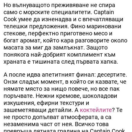
Но вълнуващото преживяване не спира
само с морските специалитети. Captain
Cook умее да изненадва и с впечатляващи
телешки предложения. Фино мариновани
стекове, перфектно приготвено месо и
богат аромат, който кара разговорите около
масата за миг да замлъкнат. Защото
понякога най-добрият комплимент към
храната е тишината след първата хапка.
А после идва апетитният финал: десертите.
Онзи сладък момент, в който си казвате, че
нямате място за нищо повече, но все пак
поръчвате. Нежни кремове, шоколадови
изкушения, ефирни текстури и
зашеметяващи детайли. А
коктейлите
? Те
не просто допълват атмосферата, а са
незаменима част от нея. Всичко това
превръща лятната градина на Captain Cook