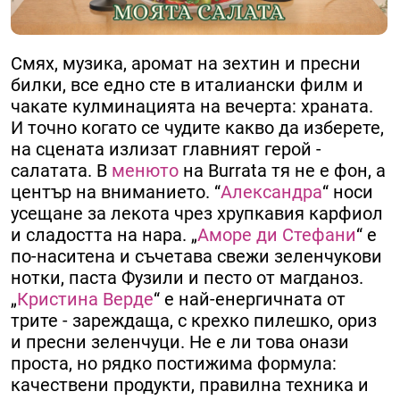
Смях, музика, аромат на зехтин и пресни
билки, все едно сте в италиански филм и
чакате кулминацията на вечерта: храната.
И точно когато се чудите какво да изберете,
на сцената излизат главният герой -
салатата. В
менюто
на Burrata тя не е фон, а
център на вниманието. “
Александра
“ носи
усещане за лекота чрез хрупкавия карфиол
и сладостта на нара. „
Аморе ди Стефани
“ е
по-наситена и съчетава свежи зеленчукови
нотки, паста Фузили и песто от магданоз.
„
Кристина Верде
“ е най-енергичната от
трите - зареждаща, с крехко пилешко, ориз
и пресни зеленчуци. Не е ли това онази
проста, но рядко постижима формула:
качествени продукти, правилна техника и