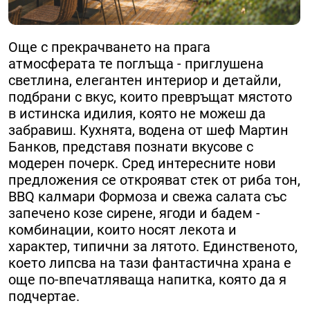
Още с прекрачването на прага
атмосферата те поглъща - приглушена
светлина, елегантен интериор и детайли,
подбрани с вкус, които превръщат мястото
в истинска идилия, която не можеш да
забравиш. Кухнята, водена от шеф Мартин
Банков, представя познати вкусове с
модерен почерк. Сред интересните нови
предложения се открояват стек от риба тон,
BBQ калмари Формоза и свежа салата със
запечено козе сирене, ягоди и бадем -
комбинации, които носят лекота и
характер, типични за лятото. Единственото,
което липсва на тази фантастична храна е
още по-впечатляваща напитка, която да я
подчертае.