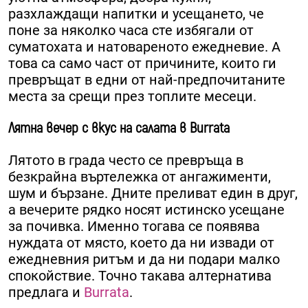
разхлаждащи напитки и усещането, че
поне за няколко часа сте избягали от
суматохата и натовареното ежедневие. А
това са само част от причините, които ги
превръщат в едни от най-предпочитаните
места за срещи през топлите месеци.
Лятна вечер с вкус на салата в Burrata
Лятото в града често се превръща в
безкрайна въртележка от ангажименти,
шум и бързане. Дните преливат един в друг,
а вечерите рядко носят истинско усещане
за почивка. Именно тогава се появява
нуждата от място, което да ни извади от
ежедневния ритъм и да ни подари малко
спокойствие. Точно такава алтернатива
предлага и
Burrata
.