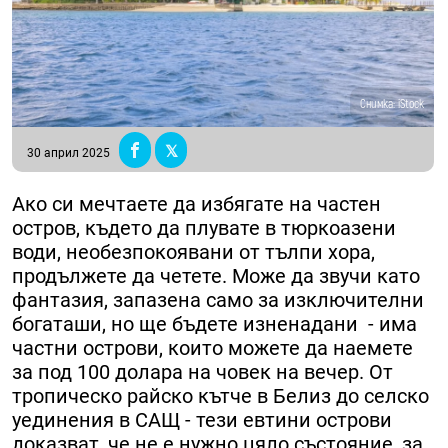
Снимка: iStock
30 април 2025
Ако си мечтаете да избягате на частен
остров, където да плувате в тюркоазени
води, необезпокоявани от тълпи хора,
продължете да четете. Може да звучи като
фантазия, запазена само за изключителни
богаташи, но ще бъдете изненадани - има
частни острови, които можете да наемете
за под 100 долара на човек на вечер. От
тропическо райско кътче в Белиз до селскo
уединения в САЩ - тези евтини острови
доказват, че не е нужно цяло състояние, за