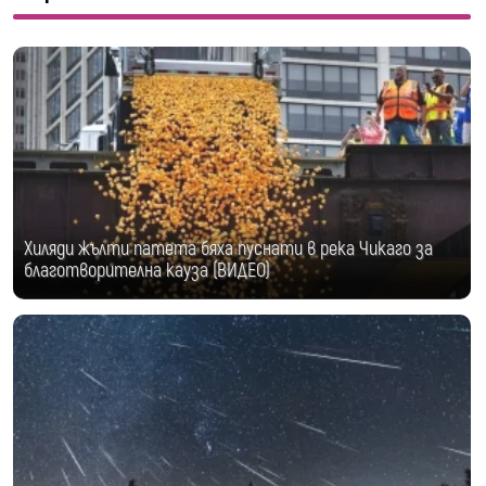
Хиляди жълти патета бяха пуснати в река Чикаго за
благотворителна кауза (ВИДЕО)