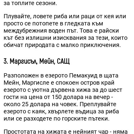
за топлите сезони.
Плувайте, ловете риба или раци от кея или
просто се потопете в гледката към
междубрежния воден път. Това е райски
кът без излишни изисквания за тези, които
обичат природата с малко приключения.
3. Маргисъл, Мейн, САЩ
Разположен в езерото Пемакуид в щата
Мейн, Маргисле е спокоен остров край
езерото с уютна дървена хижа за до шест
гости на цена от 150 долара на вечер -
около 25 долара на човек. Преплувайте
езерото с каяк, хвърлете въдица за риба
или се разходете по горските пътеки.
Простотата на хижата е нейният чар - няма