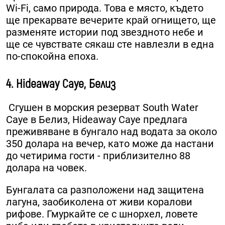
Wi-Fi, само природа. Това е място, където
ще прекарвате вечерите край огнището, ще
разменяте истории под звездното небе и
ще се чувствате сякаш сте навлезли в една
по-спокойна епоха.
4. Hideaway Caye, Белиз
Сгушен в морския резерват South Water
Caye в Белиз, Hideaway Caye предлага
преживяване в бунгало над водата за около
350 долара на вечер, като може да настани
до четирима гости - приблизително 88
долара на човек.
Бунгалата са разположени над защитена
лагуна, заобиколена от живи коралови
рифове. Гмуркайте се с шнорхел, ловете