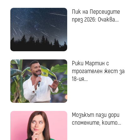
Пик на Персеидите
през 2026: Очаква...
Рики Мартин с
трогателен жест за
18-ия...
Мозъкът пази дори
спомените, които...