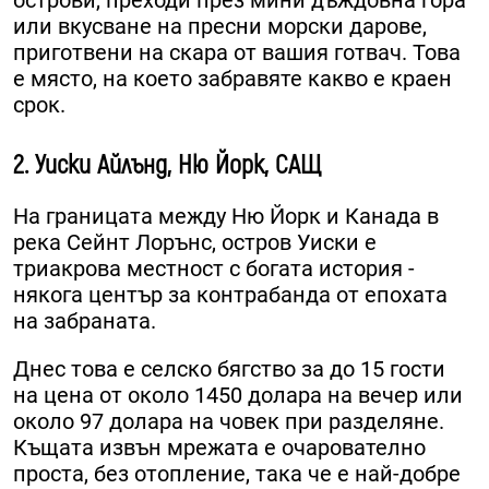
острови, преходи през мини дъждовна гора
или вкусване на пресни морски дарове,
приготвени на скара от вашия готвач. Това
е място, на което забравяте какво е краен
срок.
2. Уиски Айлънд, Ню Йорк, САЩ
На границата между Ню Йорк и Канада в
река Сейнт Лорънс, остров Уиски е
триакрова местност с богата история -
някога център за контрабанда от епохата
на забраната.
Днес това е селско бягство за до 15 гости
на цена от около 1450 долара на вечер или
около 97 долара на човек при разделяне.
Къщата извън мрежата е очарователно
проста, без отопление, така че е най-добре