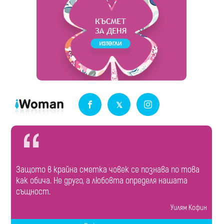
Защото в крайна сметка човек се познава по това
как обича. Не друго, а любовта определя нашата
същност.
Уилям Кофин