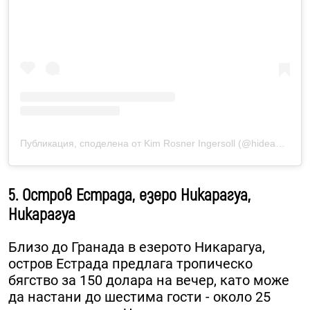
Публикация, споделена от Kim Rosner Ingersoll (@hideawaycaye)
5. Остров Естрада, езеро Никарагуа,
Никарагуа
Близо до Гранада в езерото Никарагуа,
остров Естрада предлага тропическо
бягство за 150 долара на вечер, като може
да настани до шестима гости - около 25