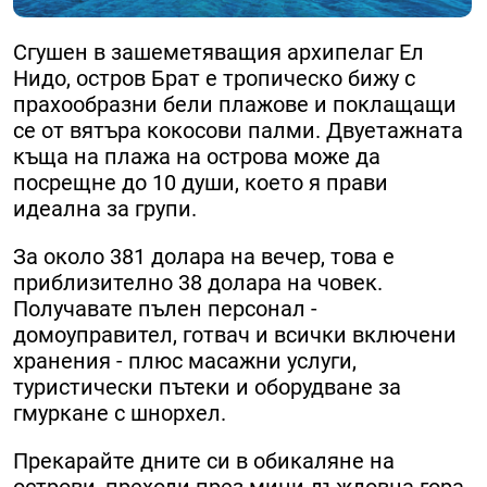
Сгушен в зашеметяващия архипелаг Ел
Нидо, остров Брат е тропическо бижу с
прахообразни бели плажове и поклащащи
се от вятъра кокосови палми. Двуетажната
къща на плажа на острова може да
посрещне до 10 души, което я прави
идеална за групи.
За около 381 долара на вечер, това е
приблизително 38 долара на човек.
Получавате пълен персонал -
домоуправител, готвач и всички включени
хранения - плюс масажни услуги,
туристически пътеки и оборудване за
гмуркане с шнорхел.
Прекарайте дните си в обикаляне на