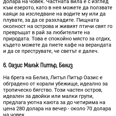
долара на човек. Частната вила е с изглед
към езерото, като в нея можете да ползвате
каяци за изследване на водите му или да
плувате, за да се разхладите. Пищната
околност на острова и живият птичи свят го
превръщат в рай за любителите на
природата. Това е спокойно място за отдих,
където можете да пиете кафе на верандата
и да се преструвате, че светът е далеч.
6. Оазис Малък Питър, Белиз
На брега на Белиз, Литъл Питър Оазис е
обградено от корали убежище, идеално за
тропическо бягство. Този частен остров,
идеален за двойки или малки групи,
предлага уютна каюта за до четирима на
цена 280 долара на вечер - около 70 долара
на човек.