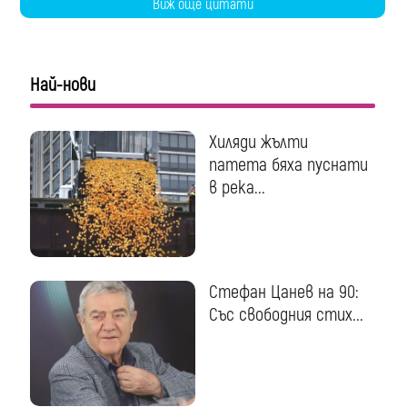
Виж още цитати
Най-нови
Хиляди жълти
патета бяха пуснати
в река...
Стефан Цанев на 90:
Със свободния стих...