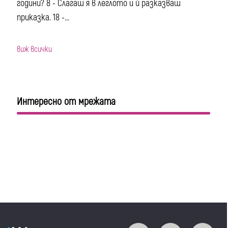
години? 8 - Слагаш я в леглото и ѝ разказваш
приказка. 18 -...
виж всички
Интересно от мрежата