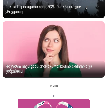
Пик на Персеидите през 2026: Очаква ни зрелищен
звездопад
Мозъкът пази дори спомените, които смятаме за
забравени
Реклама
с