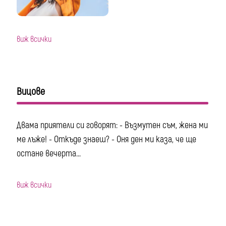
виж всички
Вицове
Двама приятели си говорят: - Възмутен съм, жена ми
ме лъже! - Откъде знаеш? - Оня ден ми каза, че ще
остане вечерта...
виж всички