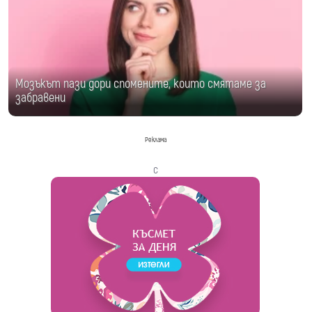
Мозъкът пази дори спомените, които смятаме за
забравени
Реклама
с