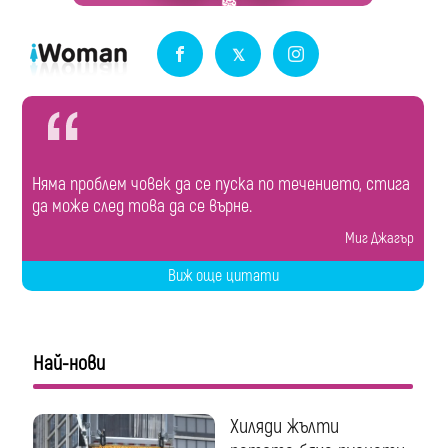
Няма проблем човек да се пуска по течението, стига
да може след това да се върне.
Миг Джагър
Виж още цитати
Най-нови
Хиляди жълти