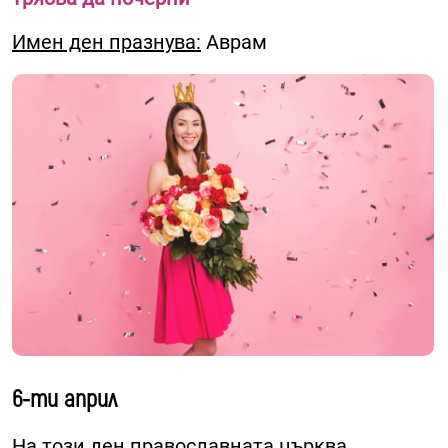
Имен ден празнува:
Аврам
6-ти април
На този ден православната църква