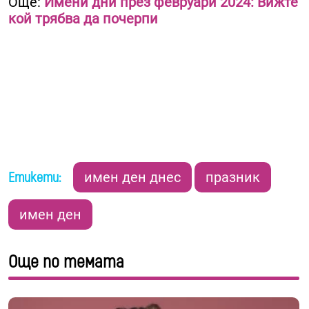
Още:
Имени дни през февруари 2024: Вижте
кой трябва да почерпи
Етикети:
имен ден днес
празник
имен ден
Още по темата