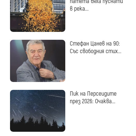
патета бяха пуснати
в река...
Стефан Цанев на 90:
Със свободния стих...
Пик на Персеидите
през 2026: Очаква...