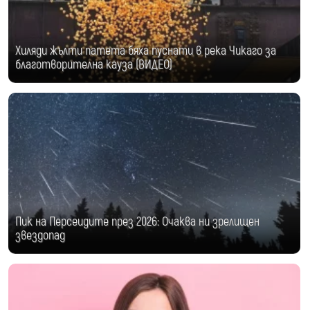
Хиляди жълти патета бяха пуснати в река Чикаго за
благотворителна кауза (ВИДЕО)
Пик на Персеидите през 2026: Очаква ни зрелищен
звездопад