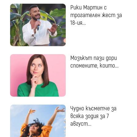
Рики Мартин с
трогателен жест за
18-ия...
Мозъкът пази дори
спомените, които...
Чудно късметче за
всяка зодия за 7
август...