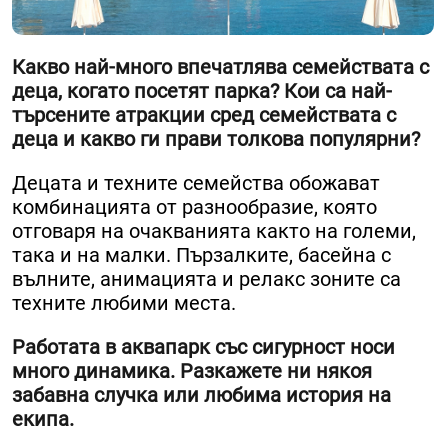
Какво най-много впечатлява семействата с
деца, когато посетят парка? Кои са най-
търсените атракции сред семействата с
деца и какво ги прави толкова популярни?
Децата и техните семейства обожават
комбинацията от разнообразие, която
отговаря на очакванията както на големи,
така и на малки. Пързалките, басейна с
вълните, анимацията и релакс зоните са
техните любими места.
Работата в аквапарк със сигурност носи
много динамика. Разкажете ни някоя
забавна случка или любима история на
екипа.