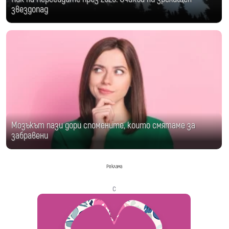
звездопад
Мозъкът пази дори спомените, които смятаме за
забравени
Реклама
с