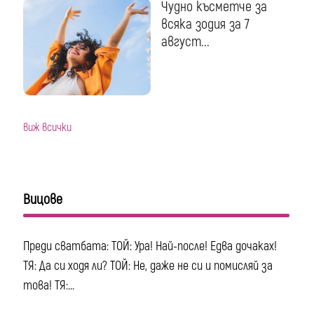
Чудно късметче за
всяка зодия за 7
август...
виж всички
Вицове
Преди сватбата: ТОЙ: Ура! Най-после! Едва дочаках!
ТЯ: Да си ходя ли? ТОЙ: Не, даже не си и помисляй за
това! ТЯ:...