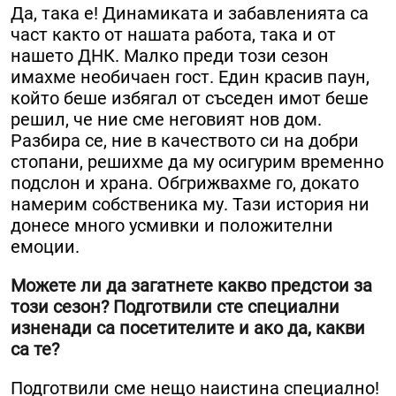
Да, така е! Динамиката и забавленията са
част както от нашата работа, така и от
нашето ДНК. Малко преди този сезон
имахме необичаен гост. Един красив паун,
който беше избягал от съседен имот беше
решил, че ние сме неговият нов дом.
Разбира се, ние в качеството си на добри
стопани, решихме да му осигурим временно
подслон и храна. Обгрижвахме го, докато
намерим собственика му. Тази история ни
донесе много усмивки и положителни
емоции.
Можете ли да загатнете какво предстои за
този сезон? Подготвили сте специални
изненади са посетителите и ако да, какви
са те?
Подготвили сме нещо наистина специално!