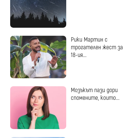
Рики Мартин с
трогателен жест за
18-ия...
Мозъкът пази дори
спомените, които...