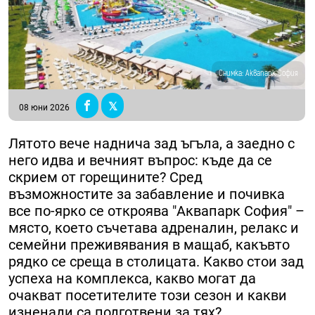
Снимка: Аквапарк София
08 юни 2026
Лятото вече наднича зад ъгъла, а заедно с
него идва и вечният въпрос: къде да се
скрием от горещините? Сред
възможностите за забавление и почивка
все по-ярко се откроява "Аквапарк София" –
място, което съчетава адреналин, релакс и
семейни преживявания в мащаб, какъвто
рядко се среща в столицата. Какво стои зад
успеха на комплекса, какво могат да
очакват посетителите този сезон и какви
изненади са подготвени за тях?