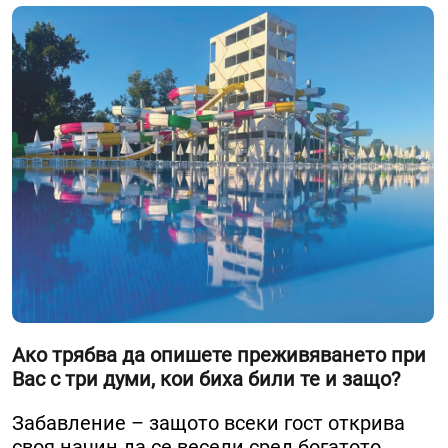
Ако трябва да опишете преживяването при
Вас с три думи, кои биха били те и защо?
Забавление – защото всеки гост открива
своя начин да се весели сред богатото