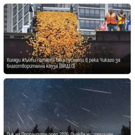
Хиляди жълти патета бяха пуснати в река Чикаго за
благотворителна кауза (ВИДЕО)
Пик на Персеидите през 2026: Очаква ни зрелищен