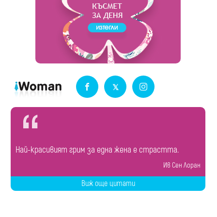
Най-красивият грим за една жена е страстта.
Ив Сен Лоран
Виж още цитати