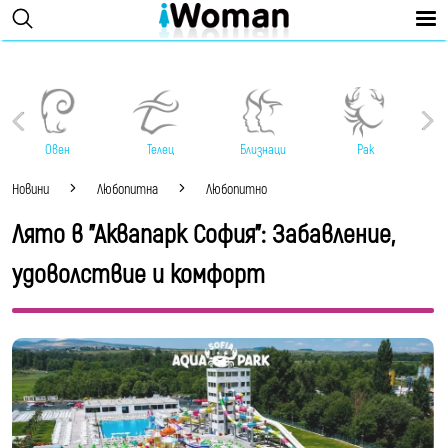
Овен
Телец
Близнаци
Рак
Новини
Любопитна
Любопитно
Лято в "Аквапарк София": Забавление,
удоволствие и комфорт