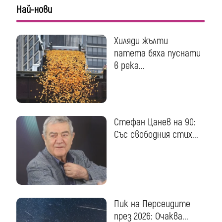
Най-нови
Хиляди жълти
патета бяха пуснати
в река...
Стефан Цанев на 90:
Със свободния стих...
Пик на Персеидите
през 2026: Очаква...