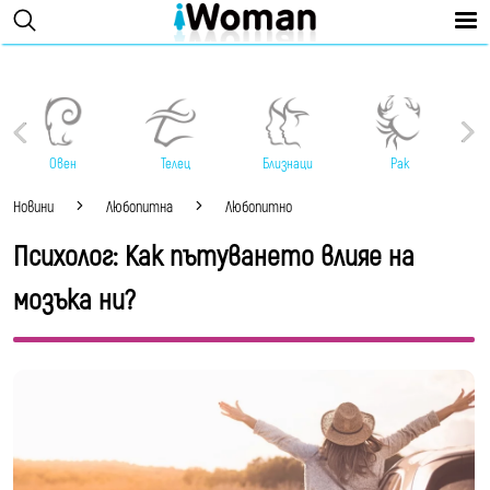
Овен
Телец
Близнаци
Рак
Новини
Любопитна
Любопитно
Психолог: Как пътуването влияе на
мозъка ни?