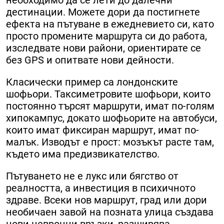
дестинации. Можете дори да постигнете
ефекта на пътуване в ежедневието си, като
просто промените маршрута си до работа,
изследвате нови райони, ориентирате се
без GPS и опитвате нови дейности.
Класически пример са лондонските
шофьори. Таксиметровите шофьори, които
постоянно търсят маршрути, имат по-голям
хипокампус, докато шофьорите на автобуси,
които имат фиксиран маршрут, имат по-
малък. Изводът е прост: мозъкът расте там,
където има предизвикателство.
Пътуването не е лукс или бягство от
реалността, а инвестиция в психичното
здраве. Всеки нов маршрут, град или дори
необичаен завой на позната улица създава
нови невронни връзки, разширява