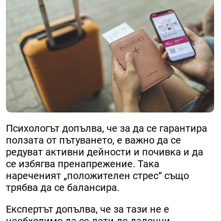
Психологът допълва, че за да се гарантира
ползата от пътуването, е важно да се
редуват активни дейности и почивка и да
се избягва пренапрежение. Така
нареченият „положителен стрес“ също
трябва да се балансира.
Експертът допълва, че за тази не е
необходимо да се лети до далечни