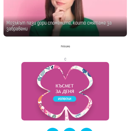
Мозъкът пази дори спомените, които смятаме за
забравени
Реклама
с