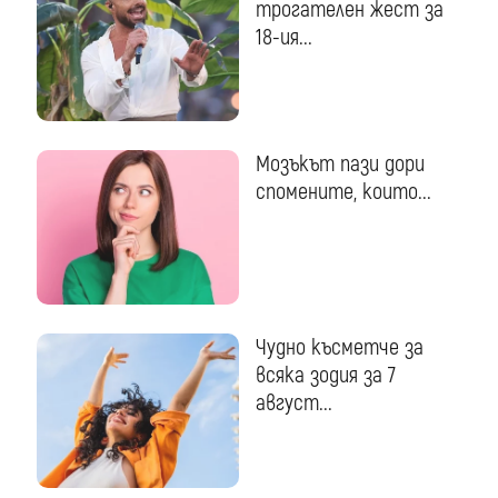
трогателен жест за
18-ия...
Мозъкът пази дори
спомените, които...
Чудно късметче за
всяка зодия за 7
август...