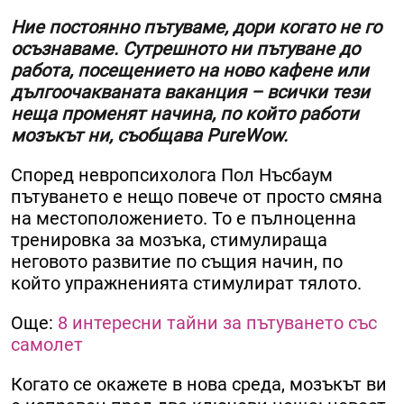
Ние постоянно пътуваме, дори когато не го
осъзнаваме. Сутрешното ни пътуване до
работа, посещението на ново кафене или
дългоочакваната ваканция – всички тези
неща променят начина, по който работи
мозъкът ни, съобщава PureWow.
Според невропсихолога Пол Нъсбаум
пътуването е нещо повече от просто смяна
на местоположението. То е пълноценна
тренировка за мозъка, стимулираща
неговото развитие по същия начин, по
който упражненията стимулират тялото.
Още:
8 интересни тайни за пътуването със
самолет
Когато се окажете в нова среда, мозъкът ви