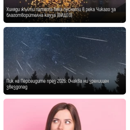
Хиляди жълти патета бяха пуснати в река Чикаго за
благотворителна кауза (ВИДЕО)
Пик на Персеидите през 2026: Очаква ни зрелищен
звездопад