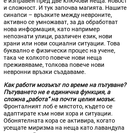
е изправен пред две ключови неща: новост
и сложност. И тук започва магията. Нашите
синапси – връзките между невроните,
активно се умножават, за да обработват
нова информация, като например
непознати улици, различен език, нови
храни или нови социални ситуации. Това
буквално е физически процес на учене,
така че колкото повече нови неща
преживяваме, толкова повече нови
невронни връзки създаваме.
Как работи мозъкът по време на пътуване?
Пътуването не е единична функция, а
сложна „работа“ на почти целия мозък.
Фронталният лоб е мястото, където се
адаптирате към нови хора и ситуации.
Обонятелната кора се активира, когато
усещате миризма на неща като лавандула