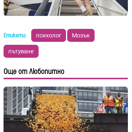
Етикети:
психолог
Мозък
пътуване
Още от Любопитно