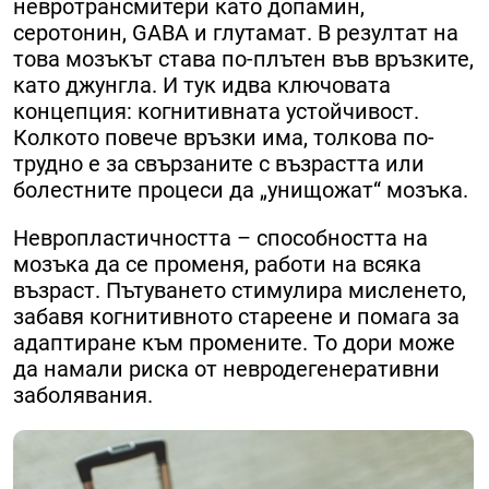
невротрансмитери като допамин,
серотонин, GABA и глутамат. В резултат на
това мозъкът става по-плътен във връзките,
като джунгла. И тук идва ключовата
концепция: когнитивната устойчивост.
Колкото повече връзки има, толкова по-
трудно е за свързаните с възрастта или
болестните процеси да „унищожат“ мозъка.
Невропластичността – способността на
мозъка да се променя, работи на всяка
възраст. Пътуването стимулира мисленето,
забавя когнитивното стареене и помага за
адаптиране към промените. То дори може
да намали риска от невродегенеративни
заболявания.