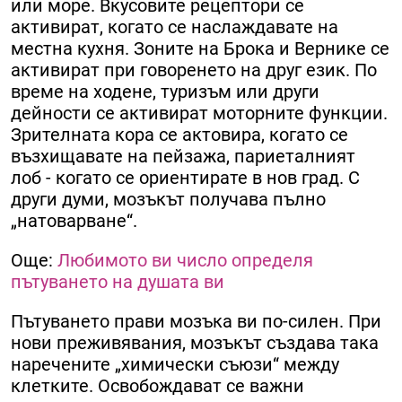
или море. Вкусовите рецептори се
активират, когато се наслаждавате на
местна кухня. Зоните на Брока и Вернике се
активират при говоренето на друг език. По
време на ходене, туризъм или други
дейности се активират моторните функции.
Зрителната кора се актовира, когато се
възхищавате на пейзажа, париеталният
лоб - когато се ориентирате в нов град. С
други думи, мозъкът получава пълно
„натоварване“.
Още:
Любимото ви число определя
пътуването на душата ви
Пътуването прави мозъка ви по-силен. При
нови преживявания, мозъкът създава така
наречените „химически съюзи“ между
клетките. Освобождават се важни