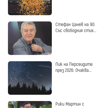
Стефан Цанев на 90:
Със свободния стих...
Пик на Персеидите
през 2026: Очаква...
Рики Мартин с