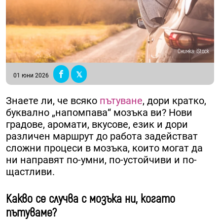
Снимка: iStock
01 юни 2026
Знаете ли, че всяко
пътуване
, дори кратко,
буквално „напомпава“ мозъка ви? Нови
градове, аромати, вкусове, език и дори
различен маршрут до работа задействат
сложни процеси в мозъка, които могат да
ни направят по-умни, по-устойчиви и по-
щастливи.
Какво се случва с мозъка ни, когато
пътуваме?