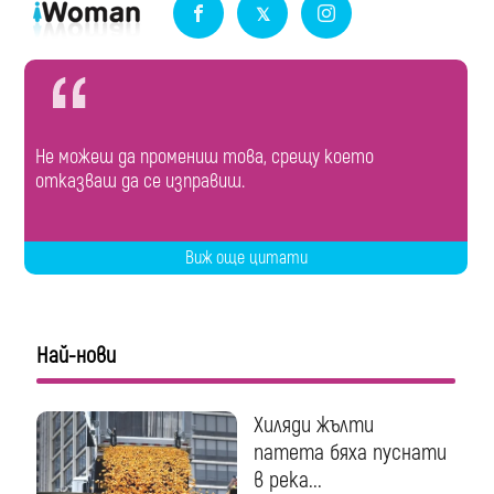
Не можеш да промениш това, срещу което
отказваш да се изправиш.
Виж още цитати
Най-нови
Хиляди жълти
патета бяха пуснати
в река...