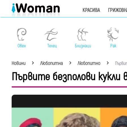
КРАСИВА
ГРИЖОВН
Овен
Телец
Близнаци
Рак
Новини
Любопитна
Любопитно
Първите
Първите безполови кукли в