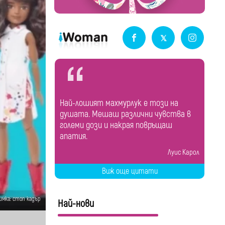
Най-лошият махмурлук е този на
душата. Мешаш различни чувства в
големи дози и накрая повръщаш
апатия.
Луис Карол
Виж още цитати
имка: стоп кадър
Най-нови