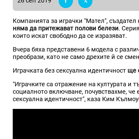
26 сеп 2019
Компанията за играчки "Мател", създател 
няма да притежават полови белези
. Сери
които искат свободно да се изразяват.
Вчера бяха представени 6 модела с различ
преобрази, като не само дрехите й се смен
Играчката без сексуална идентичност
ще 
"Играчките са отражение на културата и т
социалното включване, почувствахме, че 
сексуална идентичност", каза Ким Кълмоун