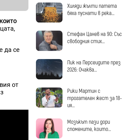
Хиляди жълти патета
бяха пуснати в река...
 които
цата,
Стефан Цанев на 90: Със
свободния стих...
е да се
Пик на Персеидите през
2026: Очаква...
вия от
Рики Мартин с
ез
трогателен жест за 18-
ия...
Мозъкът пази дори
спомените, които...