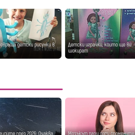
ревръща детски рисунки в
Детски играчки, които ще ви
шокират
еидите през 2026: Очаква
Мозъкът пази дори спомените