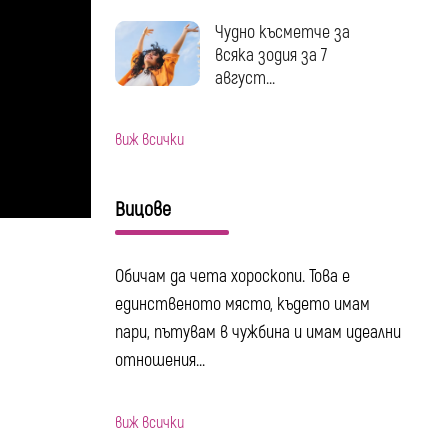
Чудно късметче за
всяка зодия за 7
август...
виж всички
Вицове
Обичам да чета хороскопи. Това е
единственото място, където имам
пари, пътувам в чужбина и имам идеални
отношения...
виж всички