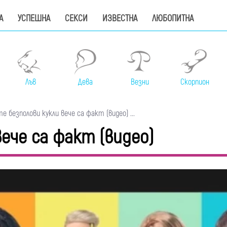
А
УСПЕШНА
СЕКСИ
ИЗВЕСТНА
ЛЮБОПИТНА
Лъв
Дева
Везни
Скорпион
 безполови кукли вече са факт (видео) ...
ече са факт (видео)