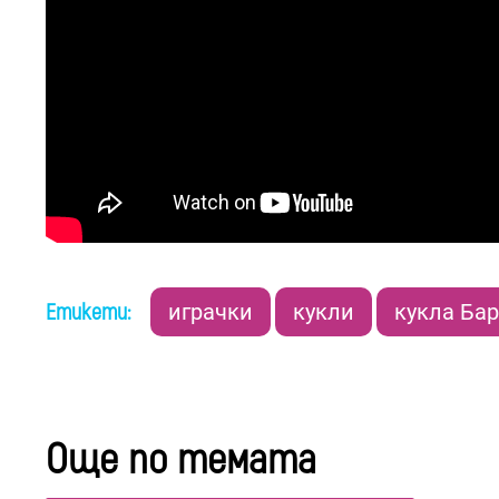
Етикети:
играчки
кукли
кукла Ба
Още по темата