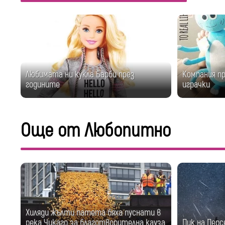
Любимата ни кукла Барби през
Компания п
годините
играчки
Още от Любопитно
Хиляди жълти патета бяха пуснати в
река Чикаго за благотворителна кауза
Пик на Перс