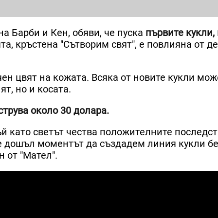
на Барби и Кен, обяви, че пуска
първите кукли,
ята, кръстена "Сътворим свят", е повлияна от де
ен цвят на кожата. Всяка от новите кукли мож
ят, но и косата.
струва около 30 долара.
ъй като светът чества положителните последст
е дошъл моментът да създадем линия кукли б
 от "Мател".