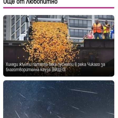
Още от Любопитно
Хиляди жълти патета бяха пуснати в река Чикаго за
благотворителна кауза (ВИДЕО)