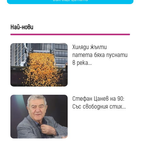
Най-нови
Хиляди жълти
патета бяха пуснати
в река...
Стефан Цанев на 90:
Със свободния стих...