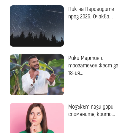
Пик на Персеидите
през 2026: Очаква...
Рики Мартин с
трогателен жест за
18-ия...
Мозъкът пази дори
спомените, които...