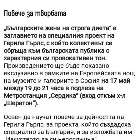
Повече за творбата
„Българските жени на строга диета“ е
заглавието на специалния проект на
Герила Гърлс, с който колективът се
обръща към българската публика с
характерния си провокативен тон.
Произведението ще бъде показано
екслузивно в рамките на Европейската нощ
на музеите и галериите в София
на 17 май
между 19 до 21 часа в подлеза на
Метростанция „Сердика“ (вход откъм х-л
„Шератон“).
Освен да научат повече за дейността на
Герила Гърлс, за проекта, който създадоха
специално за България, и за изложбата им
„Изкуството да си непослушна“,