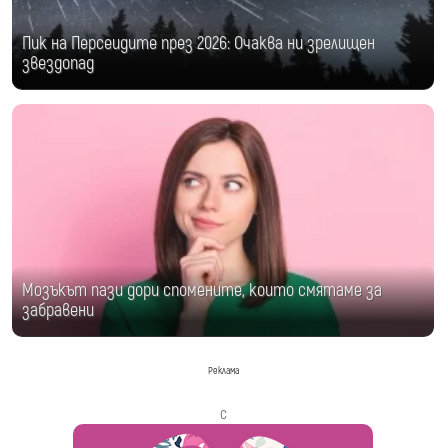
Пик на Персеидите през 2026: Очаква ни зрелищен
звездопад
Мозъкът пази дори спомените, които смятаме за
забравени
Реклама
с