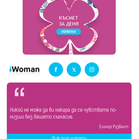
Никой не може да ви накара да се чувствате по-
низши без вашето съгласие.
Елинор Рузвелт
Виж още цитати