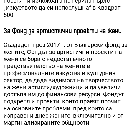
посетят и изложбата на Герила Гърлс
„Изкуството да си непослушна“ в Квадрат
500.
За Фонд за артистични проекти на жени
Създаден през 2017 г. от Български фонд за
жените, Фондът за артистични проекти на
жени се бори с недостатъчното
представителство на жените в
професионалните изкуства и културния
сектор, да даде видимост на творчеството
на жени артисти/художници и да увеличи
достъпа им до финансови ресурси. Фондът
подкрепя и проекти, които правят прочит
на основните проблеми, пред които са
изправени днес жените, включително и от
маргинализираните общности.