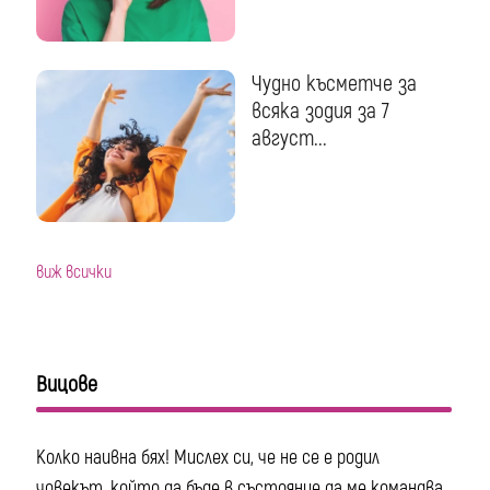
Чудно късметче за
всяка зодия за 7
август...
виж всички
Вицове
Колко наивна бях! Мислех си, че не се е родил
човекът, който да бъде в състояние да ме командва.