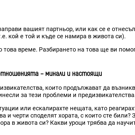
аправи вашият партньор, или как се е отнесъл 
.е. кой е той и къде се намира в живота си).
по това време. Разбирането на това ще ви помо
оотношенията – минали и настоящи
извикателства, които продължават да възникв
инесли за тези проблеми и предизвикателства
уации или ескалирахте нещата, като реагирах
а и черти споделят хората, с които сте били?
хора в живота си? Какви уроци трябва да научи