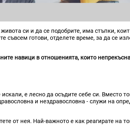
живота си и да се подобрите, има стъпки, коит
е съвсем готови, отделете време, за да се изл
ните навици в отношенията, които непрекъсна
 искали, е лесно да осъдите себе си. Вместо т
здравословна и нездравословна - служи на опр
стете от нея. Най-важното е как реагирате на то