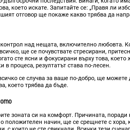
-дългосрочни последствия. Винаги, когато им
ова, което искате. Запитайте се: „Правя ли изб
ашият отговор ще покаже какво трябва да напр
а контрол над нещата, включително любовта. К
 всичко, ще се почувствате стресирани, притес
гато сте ясни и фокусирани върху това, което 
и в процеса, резултатът става по-лесен.
всичко се случва за ваше по-добро, ще можете 
ва, което трябва да бъде.
ното
ите зоната си на комфорт. Причината, поради 
по положителен начин, ще се срещнете с хора, 
и, с които не сте свикнали. Всички тези сцена