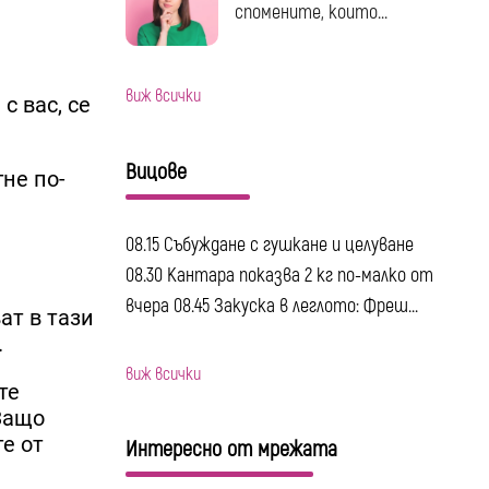
спомените, които...
виж всички
с вас, се
Вицове
гне по-
08.15 Събуждане с гушкане и целуване
08.30 Кантара показва 2 кг по-малко от
вчера 08.45 Закуска в леглото: Фреш...
ат в тази
.
виж всички
те
 Защо
те от
Интересно от мрежата