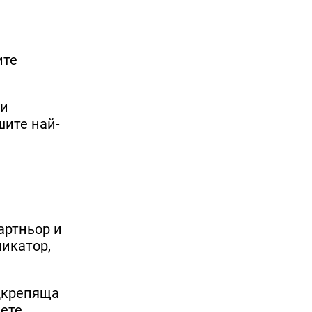
ите
ни
шите най-
артньор и
никатор,
одкрепяща
дете