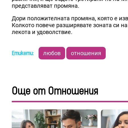
представляват промяна.
Дори положителната промяна, която е изв
Колкото повече разширявате зоната си на
лекота и удоволствие.
Етикети:
любов
отношения
Още от Отношения