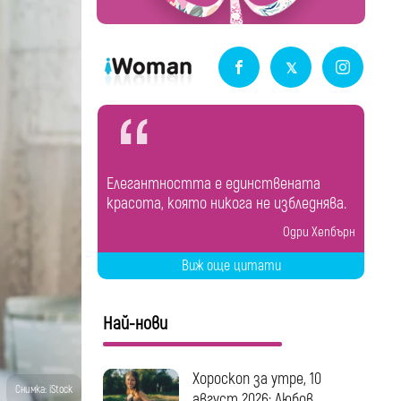
Елегантността е единствената
красота, която никога не избледнява.
Одри Хепбърн
Виж още цитати
Най-нови
Хороскоп за утре, 10
Снимка: iStock
август 2026: Любов...