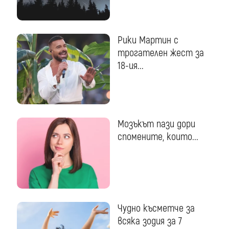
Рики Мартин с
трогателен жест за
18-ия...
Мозъкът пази дори
спомените, които...
Чудно късметче за
всяка зодия за 7