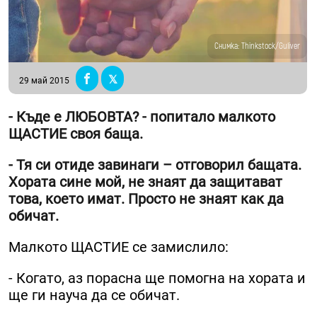
Снимка: Thinkstock/Guliver
29 май 2015
- Къде е ЛЮБОВТА? - попитало малкото
ЩАСТИЕ своя баща.
- Тя си отиде завинаги – отговорил бащата.
Хората сине мой, не знаят да защитават
това, което имат. Просто не знаят как да
обичат.
Малкото ЩАСТИЕ се замислило:
- Когато, аз порасна ще помогна на хората и
ще ги науча да се обичат.