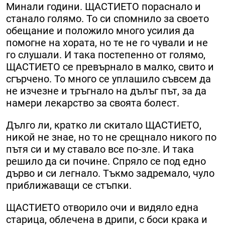
Минали години. ЩАСТИЕТО пораснало и
станало голямо. То си спомнило за своето
обещание и положило много усилия да
помогне на хората, но те не го чували и не
го слушали. И така постепенно от голямо,
ЩАСТИЕТО се превърнало в малко, свито и
сгърчено. То много се уплашило съвсем да
не изчезне и тръгнало на дълъг път, за да
намери лекарство за своята болест.
Дълго ли, кратко ли скитало ЩАСТИЕТО,
никой не знае, но то не срещнало никого по
пътя си и му ставало все по-зле. И така
решило да си почине. Спряло се под едно
дърво и си легнало. Тъкмо задремало, чуло
приближаващи се стъпки.
ЩАСТИЕТО отворило очи и видяло една
старица, облечена в дрипи, с боси крака и