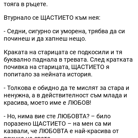
тояга в ръцете.
Втурнало се ЩАСТИЕТО към нея:
- Седни, сигурно си уморена, трябва да си
починеш и да хапнеш нещо.
Краката на старицата се подкосили и тя
буквално паднала в тревата. След кратката
почивка на старицата, ЩАСТИЕТО я
попитало за нейната история.
- Толкова е обидно да те мислят за стара и
ненужна, а в действителност съм млада и
красива, моето име е ЛЮБОВ!
- Но, нима вие сте ЛЮБОВТА? – било
поразено ЩАСТИЕТО – на мен са ми
казвали, че ЛЮБОВТА е най-красива от