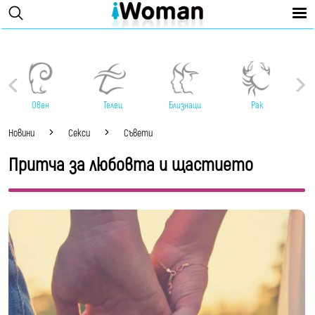
Овен
Телец
Близнаци
Рак
Новини
Секси
Съвети
Притча за любовта и щастието