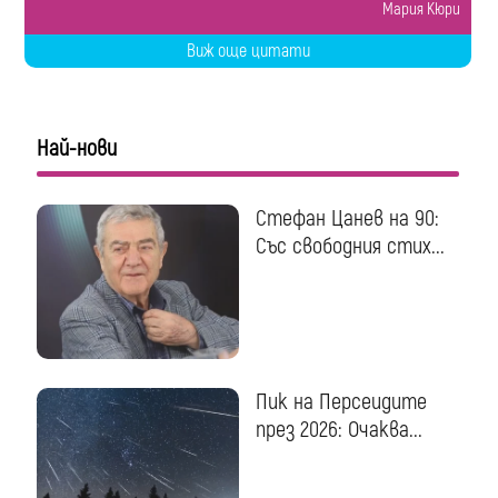
Мария Кюри
Виж още цитати
Най-нови
Стефан Цанев на 90:
Със свободния стих...
Пик на Персеидите
през 2026: Очаква...