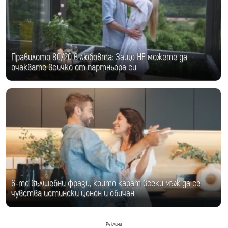
Правилото 80/20 в любовта: Защо НЕ можете да
очаквате всичко от партньора си
6-те вълшебни фрази, които карат всеки мъж да се
чувства истински ценен и обичан
Реклама