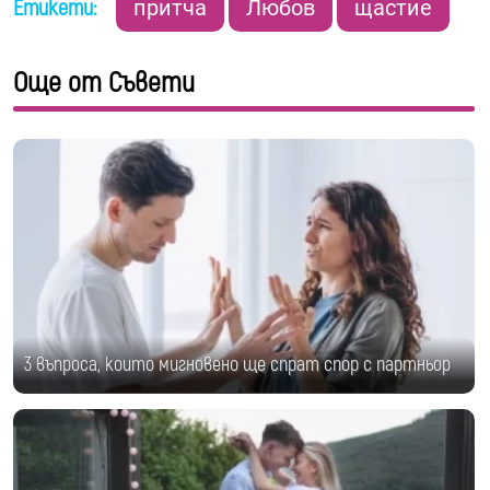
Етикети:
притча
Любов
щастие
Още от Съвети
3 въпроса, които мигновено ще спрат спор с партньор