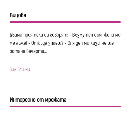
Вицове
Двама приятели си говорят: - Възмутен съм, жена ми
ме лъже! - Откъде знаеш? - Оня ден ми каза, че ще
остане вечерта...
виж всички
Интересно от мрежата