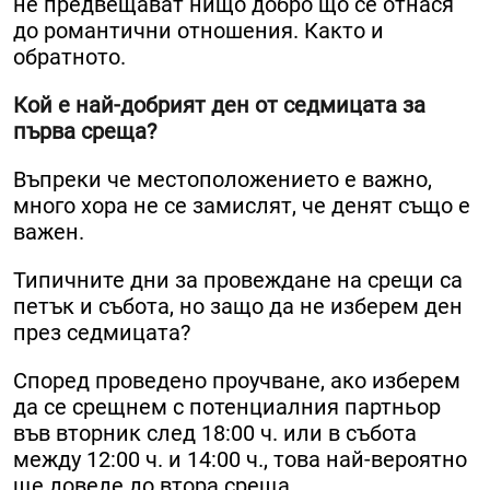
не предвещават нищо добро що се отнася
до романтични отношения. Както и
обратното.
Кой е най-добрият ден от седмицата за
първа среща?
Въпреки че местоположението е важно,
много хора не се замислят, че денят също е
важен.
Типичните дни за провеждане на срещи са
петък и събота, но защо да не изберем ден
през седмицата?
Според проведено проучване, ако изберем
да се срещнем с потенциалния партньор
във вторник след 18:00 ч. или в събота
между 12:00 ч. и 14:00 ч., това най-вероятно
ще доведе до втора среща.