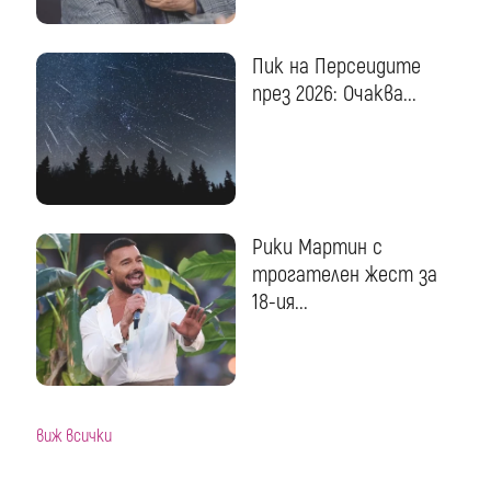
Пик на Персеидите
през 2026: Очаква...
Рики Мартин с
трогателен жест за
18-ия...
виж всички