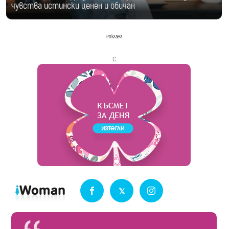
чувства истински ценен и обичан
Реклама
с