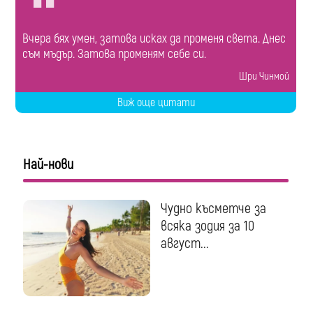
Вчера бях умен, затова исках да променя света. Днес
съм мъдър. Затова променям себе си.
Шри Чинмой
Виж още цитати
Най-нови
Чудно късметче за
всяка зодия за 10
август...