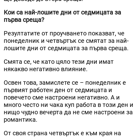
Кои са най-лошите дни от седмицата за
първа среща?
Резултатите от проучването показват, че
понеделник и четвъртък се смятат за най-
лошите дни от седмицата за първа среща.
Смята се, че като цяло тези дни имат
някакво негативно влияние.
Освен това, замислете се – понеделник е
първият работен ден от седмицата и
повечето сме настроени негативно. А и
много често ни чака куп работа в този ден и
нищо чудно вечерта да не сме настроени за
романтика.
От своя страна четвъртък е към края на