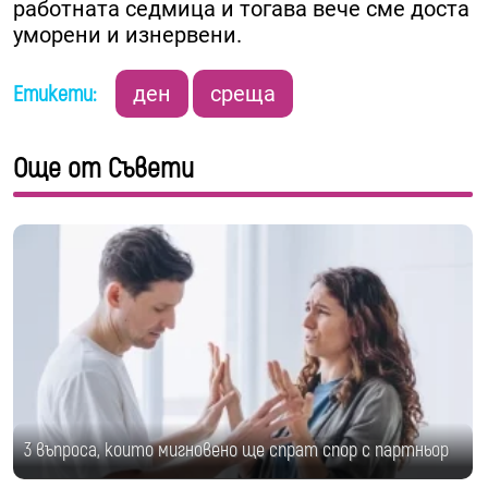
работната седмица и тогава вече сме доста
уморени и изнервени.
Етикети:
ден
среща
Още от Съвети
3 въпроса, които мигновено ще спрат спор с партньор