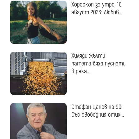
Хороскоп за утре, 10
август 2026: Любов...
Хиляди жълти
патета бяха пуснати
в река...
Стефан Цанев на 90:
Със свободния стих...