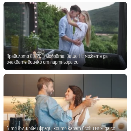
Правилото 80/20 в любовта: Защо НЕ можете да
очаквате всичко от партньора си
6-те вълшебни фрази, които карат всеки мъж да се