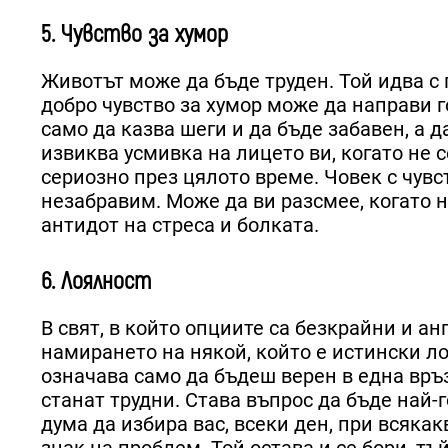
5. Чувство за хумор
Животът може да бъде труден. Той идва с 
добро чувство за хумор може да направи г
само да казва шеги и да бъде забавен, а 
извиква усмивка на лицето ви, когато не 
сериозно през цялото време. Човек с чув
незабравим. Може да ви разсмее, когато 
антидот на стреса и болката.
6. Лоялност
В свят, в който опциите са безкрайни и 
намирането на някой, който е истински л
означава само да бъдеш верен в една връз
станат трудни. Става въпрос да бъде най-
дума да избира вас, всеки ден, при всяка
знак на проблем. Той остава и се бори, т