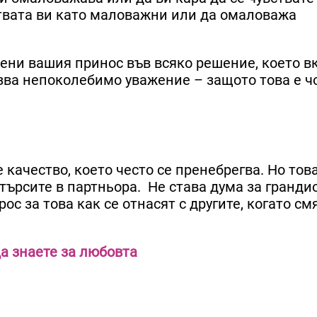
ствата ви като маловажни или да омаловажа
 цени вашия принос във всяко решение, което 
зва непоколебимо уважение – защото това е чо
 качество, което често се пренебрегва. Но тов
 търсите в партньора. Не става дума за гранди
с за това как се отнасят с другите, когато смя
да знаете за любовта