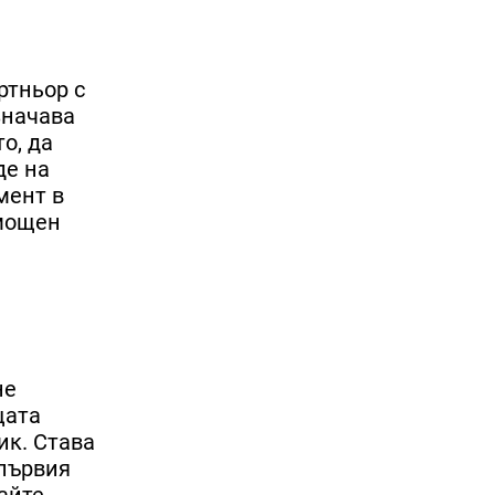
ртньор с
значава
о, да
де на
мент в
 мощен
не
щата
ик. Става
 първия
кайте