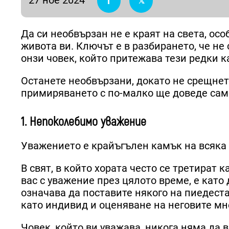
Да си необвързан не е краят на света, ос
живота ви. Ключът е в разбирането, че не 
онзи човек, който притежава тези редки ка
Останете необвързани, докато не срещнете
примиряването с по-малко ще доведе сам
1. Непоколебимо уважение
Уважението е крайъгълен камък на всяка 
В свят, в който хората често се третират 
вас с уважение през цялото време, е кат
означава да поставите някого на пиедеста
като индивид и оценяване на неговите мне
Човек, който ви уважава, никога няма да 