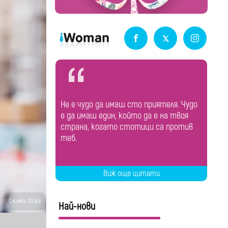
Не е чудо да имаш сто приятеля. Чудо
е да имаш един, който да е на твоя
страна, когато стотици са против
теб.
Виж още цитати
Снимка: iStock
Най-нови