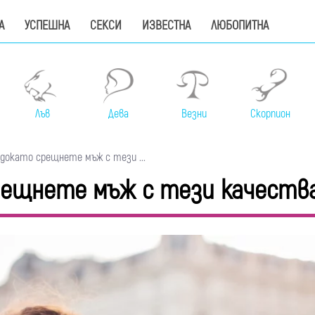
А
УСПЕШНА
СЕКСИ
ИЗВЕСТНА
ЛЮБОПИТНА
Лъв
Дева
Везни
Скорпион
докато срещнете мъж с тези ...
рещнете мъж с тези качеств