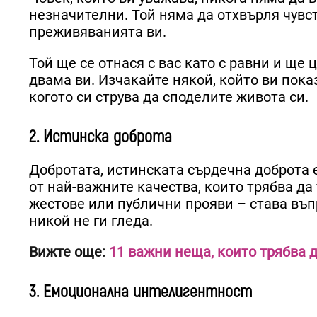
незначителни. Той няма да отхвърля чув
преживяванията ви.
Той ще се отнася с вас като с равни и ще
двама ви. Изчакайте някой, който ви пока
когото си струва да споделите живота си.
2. Истинска доброта
Добротата, истинската сърдечна доброта е
от най-важните качества, които трябва да
жестове или публични прояви – става въпро
никой не ги гледа.
Вижте още:
11 важни неща, които трябва 
3. Емоционална интелигентност