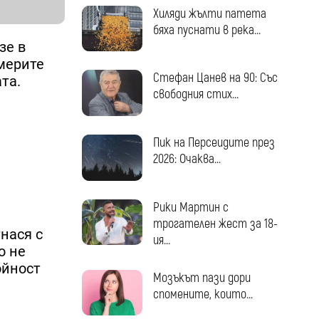
Хиляди жълти патета
бяха пуснати в река...
зе в
америте
Стефан Цанев на 90: Със
та.
свободния стих...
Пик на Персеидите през
2026: Очаква...
Рики Мартин с
трогателен жест за 18-
тнася с
ия...
о не
ойност
Мозъкът пази дори
спомените, които...