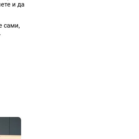
нете и да
е сами,
.