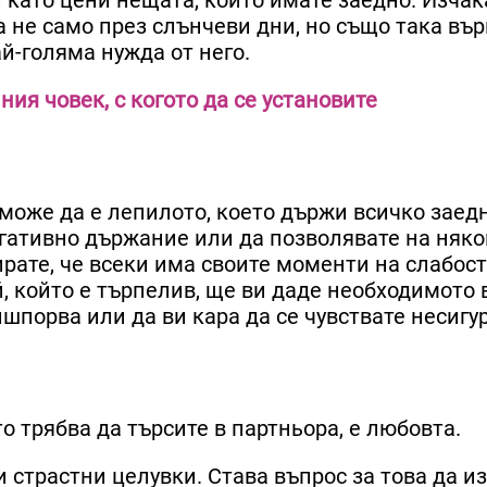
а не само през слънчеви дни, но също така вър
ай-голяма нужда от него.
ния човек, с когото да се установите
може да е лепилото, което държи всичко заедн
гативно държание или да позволявате на няко
ирате, че всеки има своите моменти на слабост
й, който е търпелив, ще ви даде необходимото 
ришпорва или да ви кара да се чувствате несигу
о трябва да търсите в партньора, е любовта.
 страстни целувки. Става въпрос за това да и