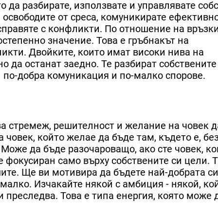
 да разбирате, използвате и управлявате соб
 освободите от среса, комуникирате ефективно
справяте с конфликти. По отношение на връзки
степенно значение. Това е гръбнакът на
икти. Двойките, които имат високи нива на
о да останат заедно. Те разбират собствените
ди по-добра комуникация и по-малко спорове.
ва стремеж, решителност и желание на човек д
 човек, който желае да бъде там, където е, бе
Може да бъде разочароващо, ако сте човек, ко
е фокусиран само върху собствените си цели. 
ите. Ще ви мотивира да бъдете най-добрата си
-малко. Изчакайте някой с амбиция - някой, кой
и преследва. Това е типа енергия, която може 