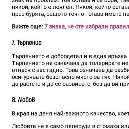
някой, който е лоялен. Някой, който остав
през бурята, защото точно тогава имате н
Вижте още:
7 знака, че сте избрали правил
7. Търпение
Търпението е добродетел и в една връзка 
Търпението не означава да толерирате не
отнася с вас гадно. Това означава да разб
осигурявате безопасно място за тях. Няко
да растете и да се развивате, без да ви п
8. Любов
В края на деня най-важното качество, коет
Любовта не е само пеперуди в стомаха или