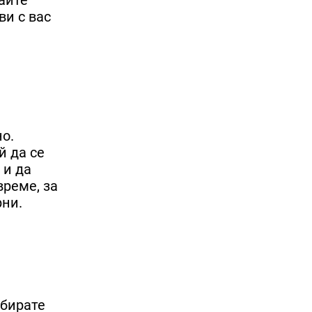
ви с вас
о.
й да се
 и да
време, за
рни.
збирате