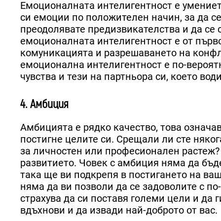
Емоционалната интелигентност е умението
си емоции по положителен начин, за да се
преодолявате предизвикателства и да се 
емоционалната интелигентност е от първо
комуникацията и разрешаването на конфл
емоционална интелигентност е по-вероятн
чувства и тези на партньора си, което во
4. Амбиция
Амбицията е рядко качество, това означа
постигне целите си. Срещали ли сте някога
за личностен или професионален растеж? 
развитието. Човек с амбиция няма да бъд
така ще ви подкрепя в постигането на ваш
няма да ви позволи да се задоволите с по
страхува да си поставя големи цели и да г
вдъхнови и да извади най-доброто от вас.