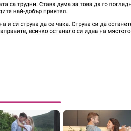
та са трудни. Става дума за това да го поглед
дите най-добър приятел.
а и си струва да се чака. Струва си да останет
направите, всичко останало си идва на мястото