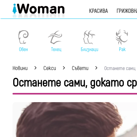
КРАСИВА
ГРИЖОВН
Овен
Телец
Близнаци
Рак
Новини
Секси
Съвети
Останете сами, 
Останете сами, докато с