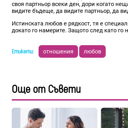
своя партньор всеки ден, дори когато неща
видите бъдеще, да видите партньор, да ви
Истинската любов е рядкост, тя е специалн
докато го намерите. Защото след като го 
Етикети:
отношения
любов
Още от Съвети