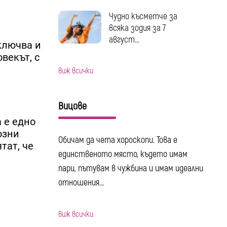
Чудно късметче за
всяка зодия за 7
август...
включва и
векът, с
виж всички
Вицове
а е едно
озни
Обичам да чета хороскопи. Това е
тат, че
единственото място, където имам
пари, пътувам в чужбина и имам идеални
отношения...
виж всички