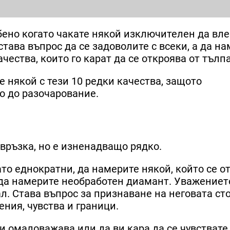
обено когато чакате някой изключителен да вле
става въпрос да се задоволите с всеки, а да н
чества, които го карат да се откроява от тълпа
 някой с тези 10 редки качества, защото
о до разочарование.
връзка, но е изненадващо рядко.
като еднократни, да намерите някой, който се о
о да намерите необработен диамант. Уважениет
л. Става въпрос за признаване на неговата ст
ния, чувства и граници.
ви омаловажава или да ви кара да се чувствате