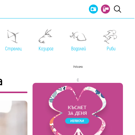
Стрелец
Козирог
Водолей
Риби
Реклама
а
с