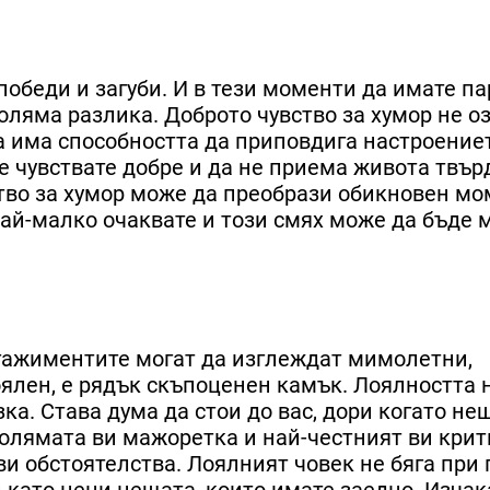
победи и загуби. И в тези моменти да имате па
оляма разлика. Доброто чувство за хумор не о
да има способността да приповдига настроениет
се чувствате добре и да не приема живота твър
ство за хумор може да преобрази обикновен мо
най-малко очаквате и този смях може да бъде
ангажиментите могат да изглеждат мимолетни,
оялен, е рядък скъпоценен камък. Лоялността 
ка. Става дума да стои до вас, дори когато не
голямата ви мажоретка и най-честният ви крит
кви обстоятелства. Лоялният човек не бяга при
ъй като цени нещата, които имате заедно. Изча