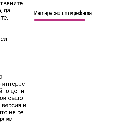
ствените
, да
Интересно от мрежата
те,
 си
а
з интерес
йто цени
Той също
 версия и
то не се
да ви