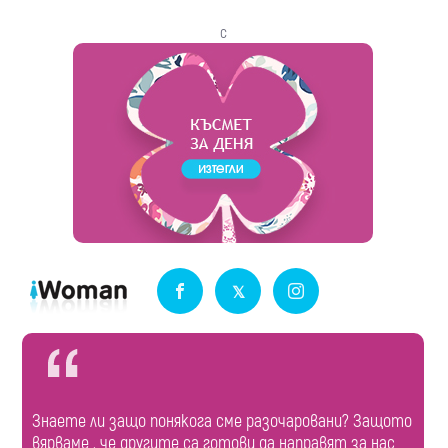
с
Знаете ли защо понякога сме разочаровани? Защото
вярваме , че другите са готови да направят за нас