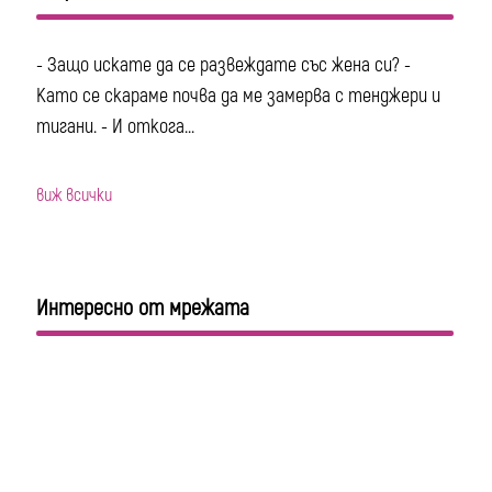
- Защо искате да се развеждате със жена си? -
Като се скараме почва да ме замерва с тенджери и
тигани. - И откога...
виж всички
Интересно от мрежата