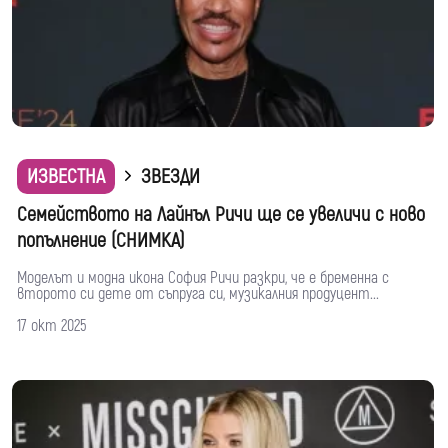
ИЗВЕСТНА
ЗВЕЗДИ
Семейството на Лайнъл Ричи ще се увеличи с ново
попълнение (СНИМКА)
Моделът и модна икона София Ричи разкри, че е бременна с
второто си дете от съпруга си, музикалния продуцент...
17 окт 2025