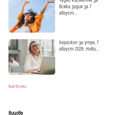
Чудно късметче за
всяка зодия за 7
август...
Хороскоп за утре, 7
август 2026: Нови...
виж всички
Вицове