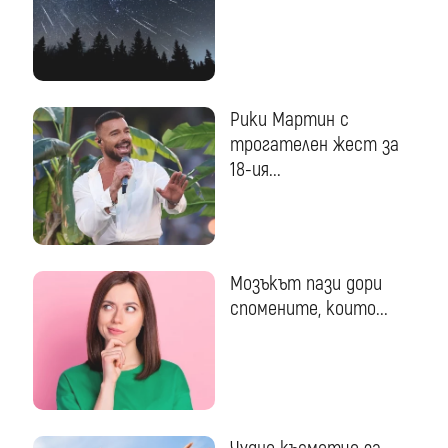
Рики Мартин с
трогателен жест за
18-ия...
Мозъкът пази дори
спомените, които...