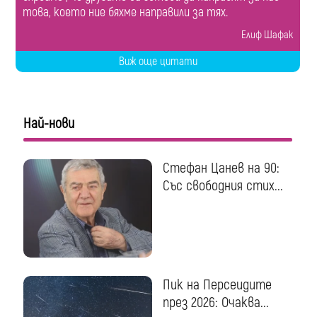
това, което ние бяхме направили за тях.
Елиф Шафак
Виж още цитати
Най-нови
Стефан Цанев на 90:
Със свободния стих...
Пик на Персеидите
през 2026: Очаква...