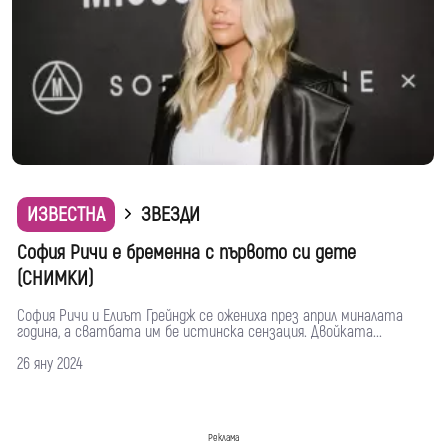
ИЗВЕСТНА
ЗВЕЗДИ
София Ричи е бременна с първото си дете
(СНИМКИ)
София Ричи и Елиът Грейндж се ожениха през април миналата
година, а сватбата им бе истинска сензация. Двойката...
26 яну 2024
Реклама