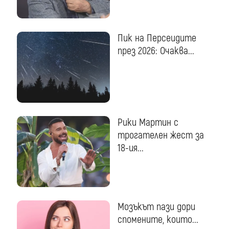
Пик на Персеидите
през 2026: Очаква...
Рики Мартин с
трогателен жест за
18-ия...
Мозъкът пази дори
спомените, които...