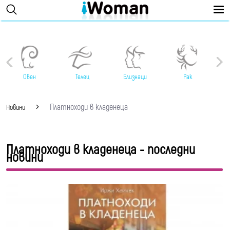
Овен
Телец
Близнаци
Рак
Платноходи в кладенеца
Новини
Платноходи в кладенеца - последни
новини