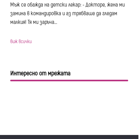
Мъж се обажда на детски лекар: - Докторе, жена ми
замина в командировка и аз трябваше да гледам
малкия! Тя ми заръча...
виж всички
Интересно от мрежата