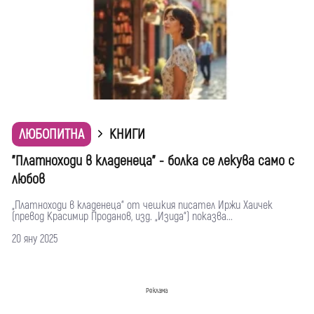
ЛЮБОПИТНА
КНИГИ
"Платноходи в кладенеца" - болка се лекува само с
любов
„Платноходи в кладенеца“ от чешкия писател Иржи Хаичек
(превод Красимир Проданов, изд. „Изида“) показва...
20 яну 2025
Реклама