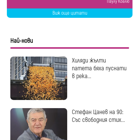
Паулу Коелю
Виж още цитати
Най-нови
Хиляди жълти
патета бяха пуснати
в река...
Стефан Цанев на 90:
Със свободния стих...