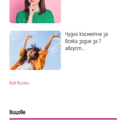
Чудно късметче за
всяка зодия за 7
август...
виж всички
Вицове