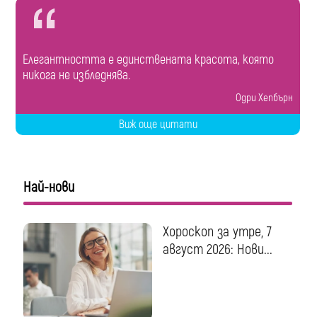
Елегантността е единствената красота, която
никога не избледнява.
Одри Хепбърн
Виж още цитати
Най-нови
Хороскоп за утре, 7
август 2026: Нови...