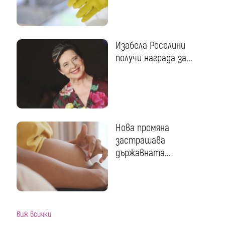
Изабела Роселини
получи награда за...
Нова промяна
застрашава
държавната...
виж всички