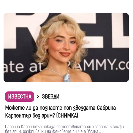
ИЗВЕСТНА
ЗВЕЗДИ
Можете ли да познаете поп звездата Сабрина
Карпентър без грим? (СНИМКА)
Сабрина Карпентър показа естествената си красота в селфи
без грим, разкривайки на феновете си, че е "болна...