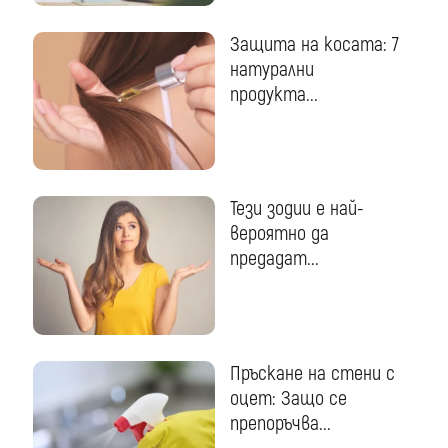
Защита на косата: 7
натурални
продукта...
Тези зодии е най-
вероятно да
предадат...
Пръскане на стени с
оцет: Защо се
препоръчва...