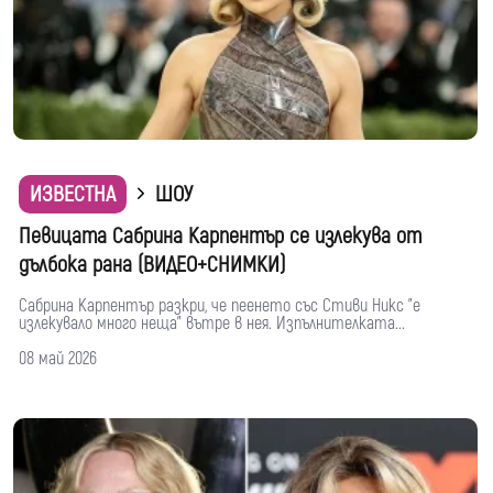
ИЗВЕСТНА
ШОУ
Певицата Сабрина Карпентър се излекува от
дълбока рана (ВИДЕО+СНИМКИ)
Сабрина Карпентър разкри, че пеенето със Стиви Никс "е
излекувало много неща" вътре в нея. Изпълнителката...
08 май 2026