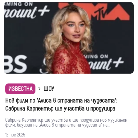
ИЗВЕСТНА
ШОУ
Нов филм по "Алиса в страната на чудесата“:
Сабрина Карпентър ще участва и продуцира
Сабрина Карпентър ще участва и ще продуцира нов музикален
филм, базиран на „Алиса в страната на чудесата“ на...
12 ное 2025