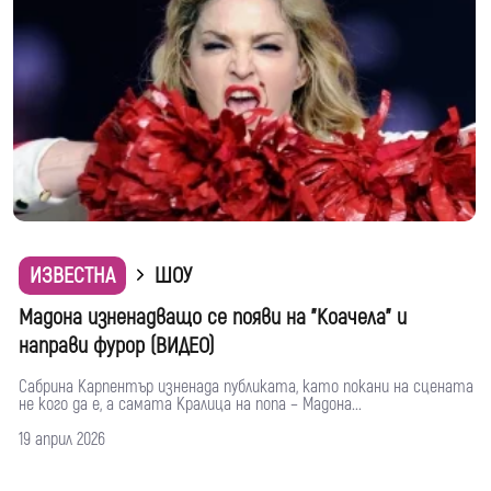
ИЗВЕСТНА
ШОУ
Мадона изненадващо се появи на "Коачела" и
направи фурор (ВИДЕО)
Сабрина Карпентър изненада публиката, като покани на сцената
не кого да е, а самата Кралица на попа – Мадона...
19 април 2026