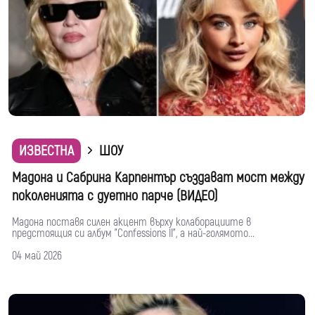
ИЗВЕСТНА
ШОУ
Мадона и Сабрина Карпентър създават мост между
поколенията с дуетно парче (ВИДЕО)
Мадона поставя силен акцент върху колаборациите в
предстоящия си албум "Confessions II", а най-голямото...
04 май 2026