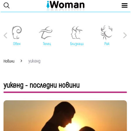
Овен
Телец
Близнаци
Рак
уикенд
Новини
уикенд - последни новини