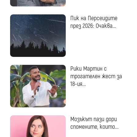
Пик на Персеидите
през 2026: Очаква...
Рики Мартин с
трогателен жест за
18-ия...
Мозъкът пази дори
спомените, които...