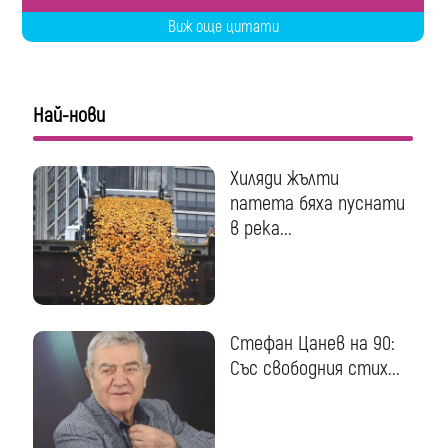
Виж още цитати
Най-нови
Хиляди жълти
патета бяха пуснати
в река...
Стефан Цанев на 90:
Със свободния стих...