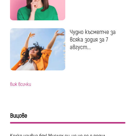
Чудно късметче за
всяка зодия за 7
август...
виж всички
Вицове