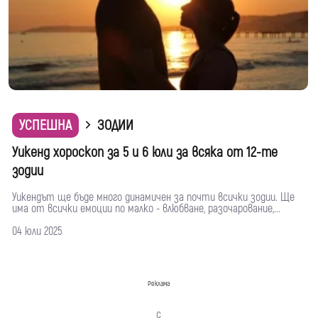
УСПЕШНА
ЗОДИИ
Уикенд хороскоп за 5 и 6 юли за всяка от 12-те
зодии
Уикендът ще бъде много динамичен за почти всички зодии. Ще
има от всички емоции по малко - влюбване, разочарование,...
04 юли 2025
Реклама
с