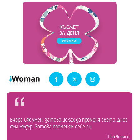
Вчера бях умен, затова исках да променя света. Днес
съм мъдър. Затова променям себе си.
Шри Чинмой