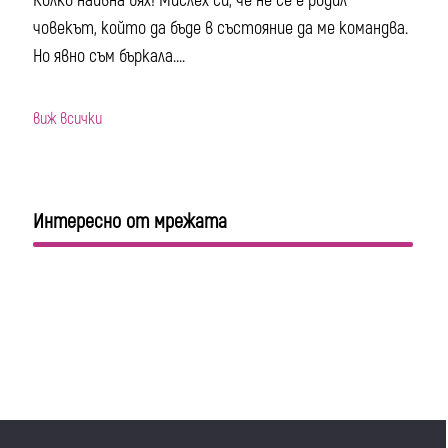
Колко наивна бях! Мислех си, че не се е родил
човекът, който да бъде в състояние да ме командва.
Но явно съм бъркала....
виж всички
Интересно от мрежата