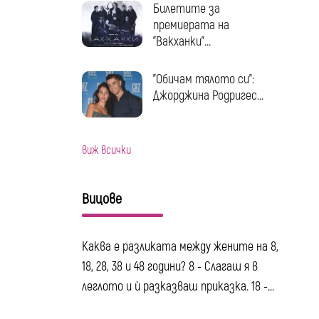
Билетите за
премиерата на
"Вакханки"...
"Обичам тялото си":
Джорджина Родригес...
виж всички
Вицове
Каква е разликата между жените на 8,
18, 28, 38 и 48 години? 8 - Слагаш я в
леглото и ѝ разказваш приказка. 18 -...