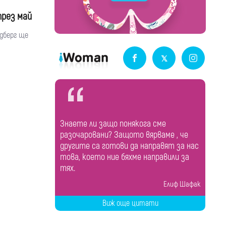
през май
лдберг ще
Знаете ли защо понякога сме
разочаровани? Защото вярваме , че
другите са готови да направят за нас
това, което ние бяхме направили за
тях.
Елиф Шафак
Виж още цитати