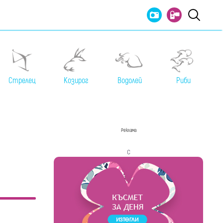
Стрелец
Козирог
Водолей
Риби
Реклама
с