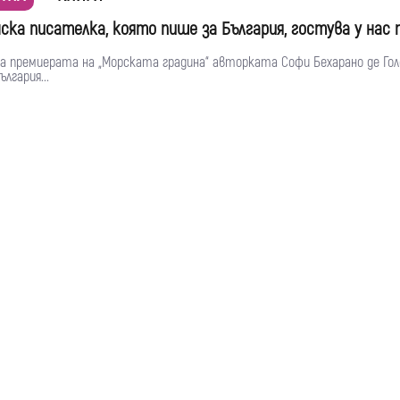
ска писателка, която пише за България, гостува у нас 
за премиерата на „Морската градина“ авторката Софи Бехарано де Го
лгария...