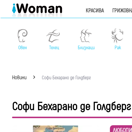
КРАСИВА
ГРИЖОВН
Овен
Телец
Близнаци
Рак
Новини
Софи Бехарано де Голдберг
Софи Бехарано де Голдберг
ЛЮБОПИ