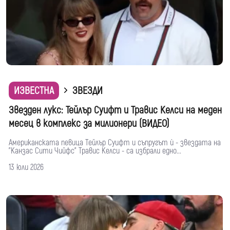
ИЗВЕСТНА
ЗВЕЗДИ
Звезден лукс: Тейлър Суифт и Травис Келси на меден
месец в комплекс за милионери (ВИДЕО)
Американската певица Тейлър Суифт и съпругът ѝ - звездата на
"Канзас Сити Чийфс" Травис Келси - са избрали едно...
13 юли 2026