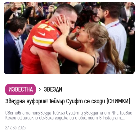
ИЗВЕСТНА
ЗВЕЗДИ
Звездна еуфория! Тейлър Суифт се сгоди (СНИМКИ)
Световната попзвезда Тейлър Суифт и звездата от NFL Травис
Келси официално обявиха годежа си с общ пост в Instagram....
27 авг 2025