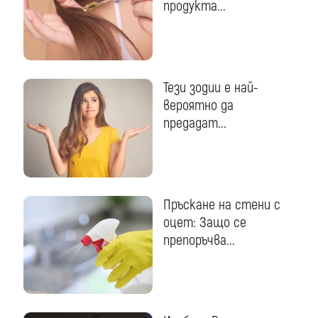
продукта...
Тези зодии е най-
вероятно да
предадат...
Пръскане на стени с
оцет: Защо се
препоръчва...