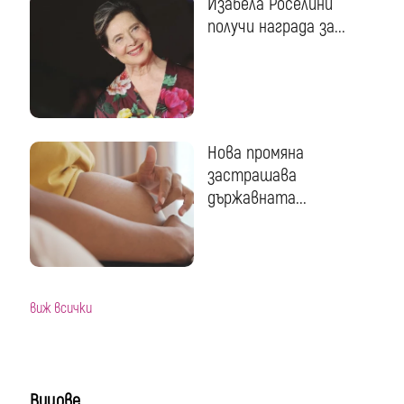
Изабела Роселини
получи награда за...
Нова промяна
застрашава
държавната...
виж всички
Вицове