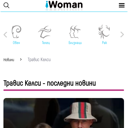
Овен
Телец
Близнаци
Рак
Травис Келси
Новини
Травис Келси - последни новини