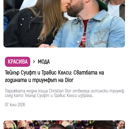
КРАСИВА
МОДА
Тейлър Суифт и Травис Келси: Сватбата на
годината и триумфът на Dior
Парижката модна къща Christian Dior отбеляза истински триумф,
след като Тейлър Суифт и Травис Келси избраха...
07 юли 2026