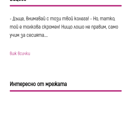
- Дъще, внимавай с този твой колега! - Но, татко,
той е толкова скромен! Нищо лошо не правим, само
учим за сесията....
виж всички
Интересно от мрежата