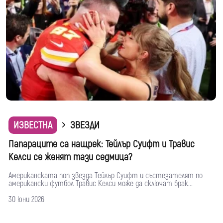
ИЗВЕСТНА
ЗВЕЗДИ
Папараците са нащрек: Тейлър Суифт и Травис
Келси се женят тази седмица?
Американската поп звезда Тейлър Суифт и състезателят по
американски футбол Травис Келси може да сключат брак...
30 юни 2026