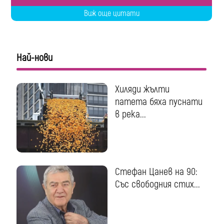
Виж още цитати
Най-нови
Хиляди жълти
патета бяха пуснати
в река...
Стефан Цанев на 90:
Със свободния стих...