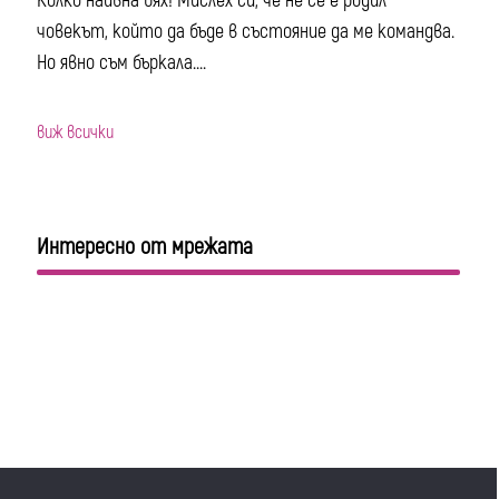
Колко наивна бях! Мислех си, че не се е родил
човекът, който да бъде в състояние да ме командва.
Но явно съм бъркала....
виж всички
Интересно от мрежата