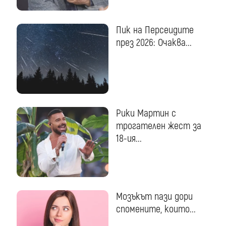
Пик на Персеидите
през 2026: Очаква...
Рики Мартин с
трогателен жест за
18-ия...
Мозъкът пази дори
спомените, които...