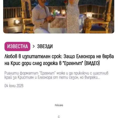
ИЗВЕСТНА
ЗВЕЗДИ
Любов в изпитателен срок: Защо Елеонора не вярва
на Крис дори след годежа в "Ергенът" (ВИДЕО)
Риалити форматът "Ергенът" може и да приключи с щастлив
край за Кристиян и Елеонора от пети сезон, но въпреки...
04 юни 2026
Реклама
с