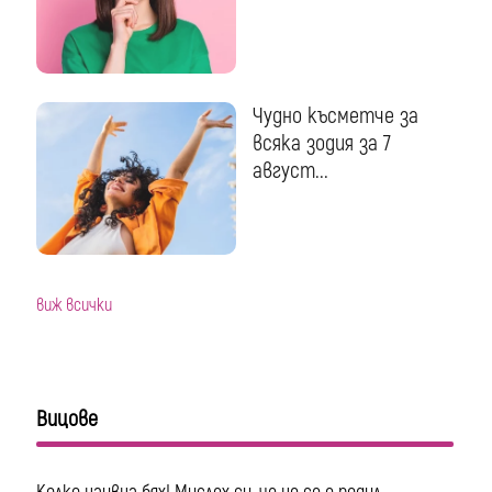
Чудно късметче за
всяка зодия за 7
август...
виж всички
Вицове