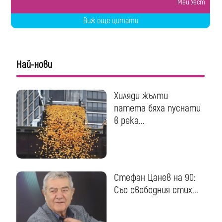
Мей Уест
Виж още цитати
Най-нови
Хиляди жълти
патета бяха пуснати
в река...
Стефан Цанев на 90:
Със свободния стих...