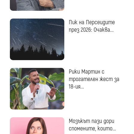
Пик на Персеидите
през 2026: Очаква...
Рики Мартин с
трогателен жест за
18-ия...
Мозъкът пази дори
спомените, които...