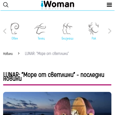
Овен
Телец
Близнаци
Рак
LUNAR: "Море от светлини"
Новини
LUNAR: "Море от светлини" - последни
новини