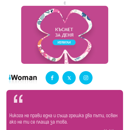
с
Никога не прави една и съща грешка два пъти, освен
ако не ти се плаща за това.