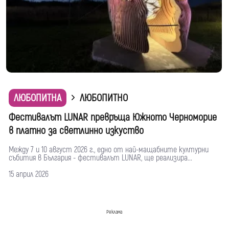
ЛЮБОПИТНА
ЛЮБОПИТНО
Фестивалът LUNAR превръща Южното Черноморие
в платно за светлинно изкуство
Между 7 и 10 август 2026 г., едно от най-мащабните културни
събития в България - фестивалът LUNAR, ще реализира...
15 април 2026
Реклама