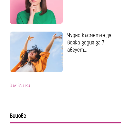
Чудно късметче за
всяка зодия за 7
август...
виж всички
Вицове