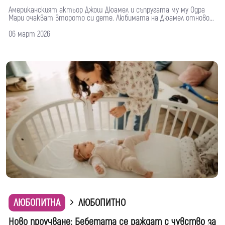
Американският актьор Джош Дюамел и съпругата му му Одра
Мари очакват второто си дете. Любимата на Дюамел отново...
06 март 2026
ЛЮБОПИТНА
ЛЮБОПИТНО
Ново проучване: Бебетата се раждат с чувство за