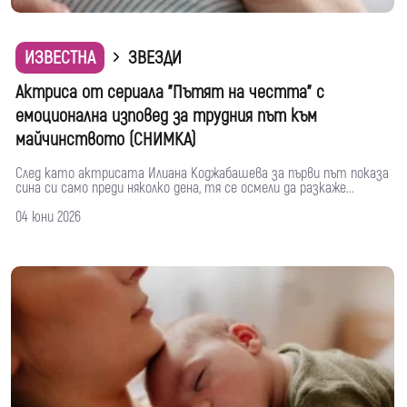
ИЗВЕСТНА
ЗВЕЗДИ
Актриса от сериала "Пътят на честта" с
емоционална изповед за трудния път към
майчинството (СНИМКА)
След като актрисата Илиана Коджабашева за първи път показа
сина си само преди няколко дена, тя се осмели да разкаже...
04 юни 2026