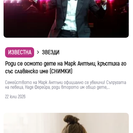
ИЗВЕСТНА
ЗВЕЗДИ
Роди се осмото дете на Марк Антъни, кръстиха го
със славянско име (СНИМКИ)
Семейството на Марк Антъни официално се увеличи! Съпругата
на певеца, Надя Ферейра, роди второто им общо дете,...
22 юли 2026