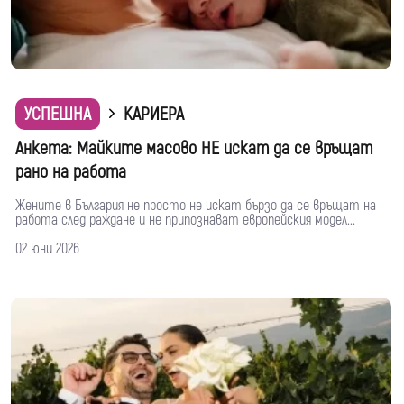
УСПЕШНА
КАРИЕРА
Анкета: Mайките масово НЕ искат да се връщат
рано на работа
Жените в България не просто не искат бързо да се връщат на
работа след раждане и не припознават европейския модел...
02 юни 2026