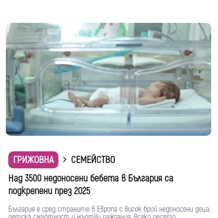
ГРИЖОВНА
СЕМЕЙСТВО
Над 3500 недоносени бебета в България са
подкрепени през 2025
България е сред страните в Европа с висок брой недоносени деца,
детска смъртност и мъртви раждания. Всяко десето...