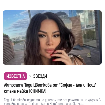
ИЗВЕСТНА
ЗВЕЗДИ
Актрсата Теди Цветкова от "София - Ден и Нощ"
стана майка (СНИМКА)
Теди Цветкова, позната на зрителите от ролята си на Джулия в
хитовия сериал "София – Ден и Нощ", стана майка за...