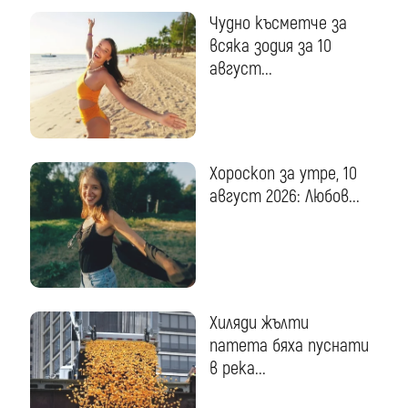
Чудно късметче за
всяка зодия за 10
август...
Хороскоп за утре, 10
август 2026: Любов...
Хиляди жълти
патета бяха пуснати
в река...