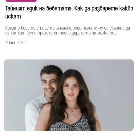
Тайният език на бебетата: Как да разберете какво
искат
Когато бебето е наистина малко, родителите му са склонни да
изпитват куп страхове относно здравето на малкото...
11 юни 2026