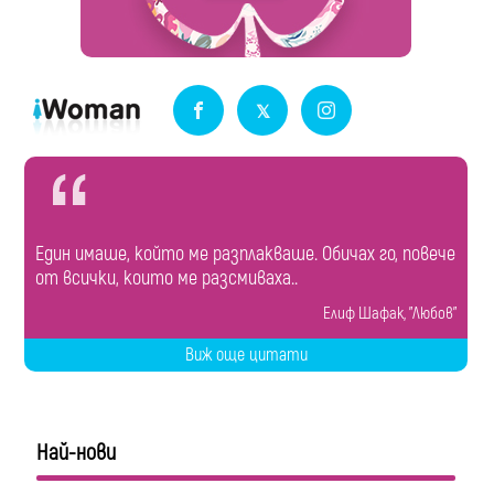
Един имаше, който ме разплакваше. Обичах го, повече
от всички, които ме разсмиваха..
Елиф Шафак, "Любов"
Виж още цитати
Най-нови