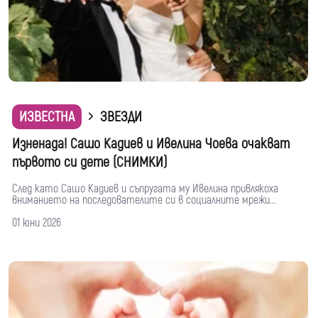
ИЗВЕСТНА
ЗВЕЗДИ
Изненада! Сашо Кадиев и Ивелина Чоева очакват
първото си дете (СНИМКИ)
След като Сашо Кадиев и съпругата му Ивелина привлякоха
вниманието на последователите си в социалните мрежи...
01 юни 2026