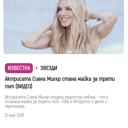
ИЗВЕСТНА
ЗВЕЗДИ
Актрисата Сиена Милър стана майка за трети
път (ВИДЕО)
Актрисата Сиена Милър сподели радостна новина – тя е
станала майка за трети път. Това е второто ѝ дете с
партньора...
12 май 2026