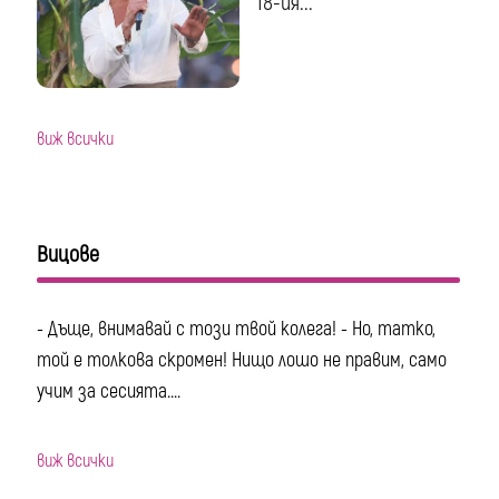
18-ия...
виж всички
Вицове
- Дъще, внимавай с този твой колега! - Но, татко,
той е толкова скромен! Нищо лошо не правим, само
учим за сесията....
виж всички