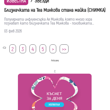
ИЗВЕСТНА
ЗВЕЗДИ
Близначката на Теа Минкова стана майка (СНИМКА)
Популярната инфлуенсърка Ая Минкова, която много хора
познават като близначката Теа Минкова - половинката...
03 фев 2026
2
3
4
5
>
>>
1
Реклама
с