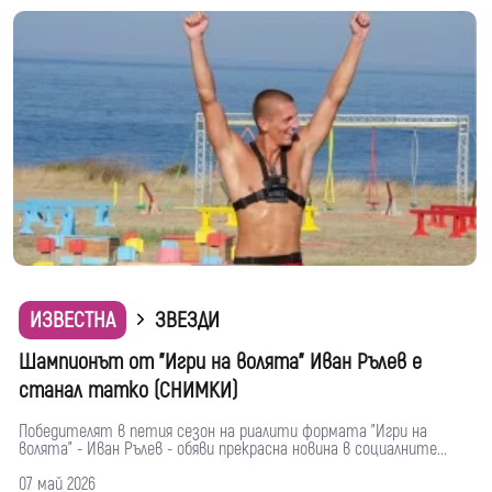
ИЗВЕСТНА
ЗВЕЗДИ
Шампионът от "Игри на волята" Иван Рълев е
станал татко (СНИМКИ)
Победителят в петия сезон на риалити формата "Игри на
волята" - Иван Рълев - обяви прекрасна новина в социалните...
07 май 2026