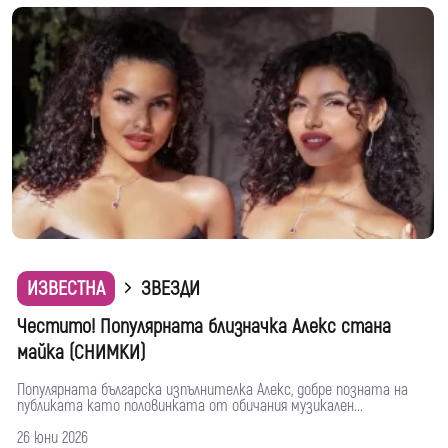
ИЗВЕСТНА
ЗВЕЗДИ
Честито! Популярната близначка Алекс стана
майка (СНИМКИ)
Популярната българска изпълнителка Алекс, добре позната на
публиката като половинката от обичания музикален...
26 юни 2026