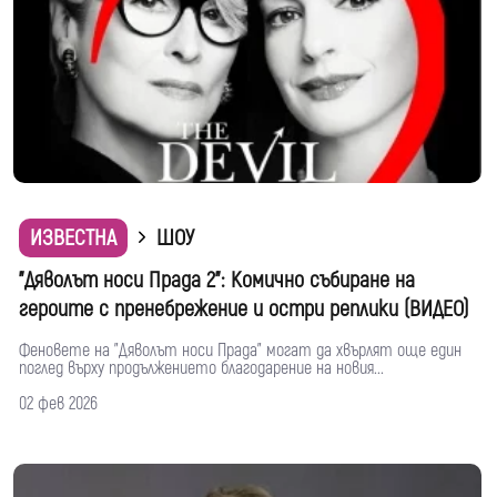
ИЗВЕСТНА
ШОУ
"Дяволът носи Прада 2": Комично събиране на
героите с пренебрежение и остри реплики (ВИДЕО)
Феновете на "Дяволът носи Прада" могат да хвърлят още един
поглед върху продължението благодарение на новия...
02 фев 2026