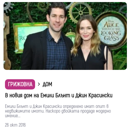
ГРИЖОВНА
ДОМ
В новия дом на Емили Блънт и Джин Красински
Емили Блънт и Джин Красински определено имат опит в
недвижимите имоти. Наскоро двойката продаде модерно
имение...
26 окт 2016