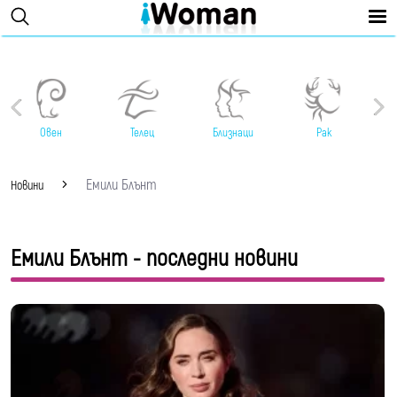
Овен
Телец
Близнаци
Рак
Емили Блънт
Новини
Емили Блънт - последни новини