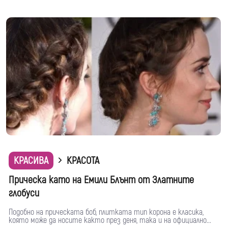
КРАСИВА
КРАСОТА
Прическа като на Емили Блънт от Златните
глобуси
Подобно на прическата боб, плитката тип корона е класика,
която може да носите както през деня, така и на официално...