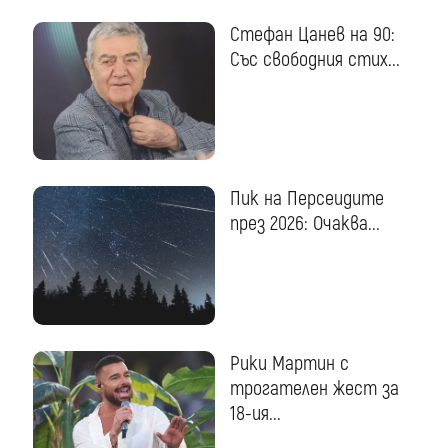
Стефан Цанев на 90:
Със свободния стих...
Пик на Персеидите
през 2026: Очаква...
Рики Мартин с
трогателен жест за
18-ия...