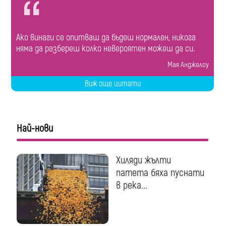
Ако винаги се опитваш да бъдеш нормален, никога
няма да разбереш колко невероятен можеш да си.
Мая Анджелоу
Виж още цитати
Най-нови
Хиляди жълти
патета бяха пуснати
в река...