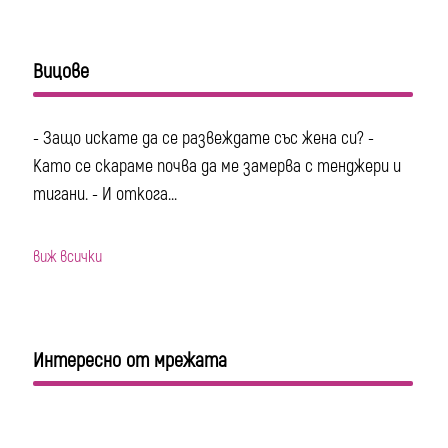
Вицове
- Защо искате да се развеждате със жена си? -
Като се скараме почва да ме замерва с тенджери и
тигани. - И откога...
виж всички
Интересно от мрежата