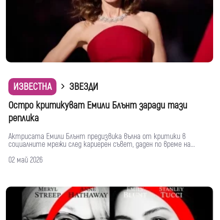
ИЗВЕСТНА
ЗВЕЗДИ
Остро критикуват Емили Блънт заради тази
реплика
Актрисата Емили Блънт предизвика вълна от критики в
социалните мрежи след кариерен съвет, даден по време на...
02 май 2026