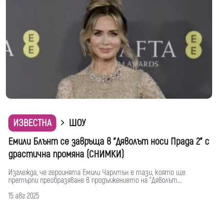
ИЗВЕСТНА
ШОУ
Емили Блънт се завръща в "Дяволът носи Прада 2" с
драстична промяна (СНИМКИ)
Изглежда, че героинята Емили Чарлтън е тази, която ще
претърпи преобразяване в продължението на "Дяволът...
15 авг 2025