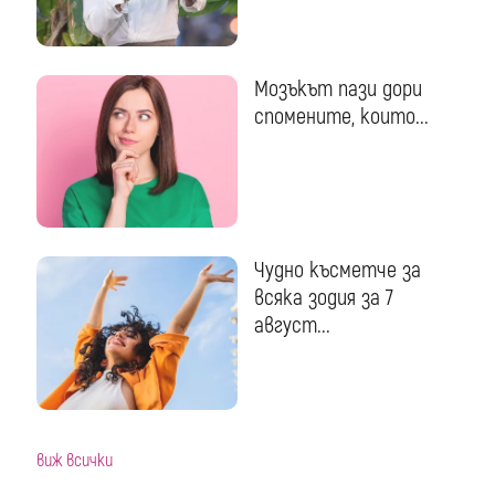
Мозъкът пази дори
спомените, които...
Чудно късметче за
всяка зодия за 7
август...
виж всички