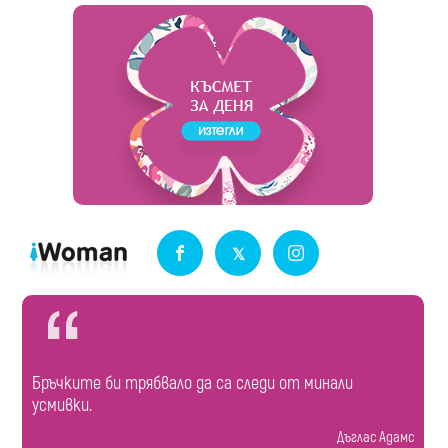
Бръчките би трябвало да са следи от минали
усмивки.
Дъглас Адамс