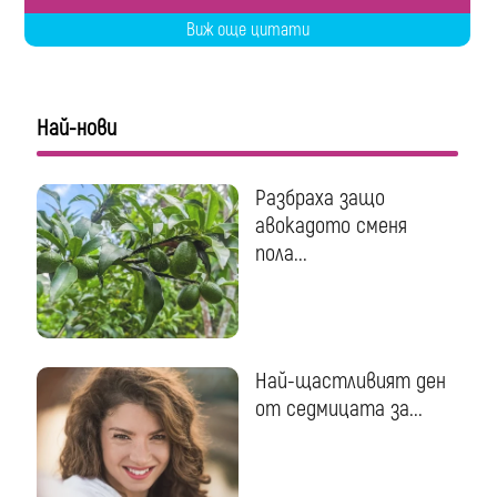
Виж още цитати
Най-нови
Разбраха защо
авокадото сменя
пола...
Най-щастливият ден
от седмицата за...