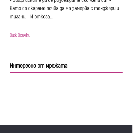
- Защо искате да се развеждате със жена си? -
Като се скараме почва да ме замерва с тенджери и
тигани. - И откога...
виж всички
Интересно от мрежата