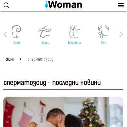
Овен
Телец
Близнаци
Рак
сперматозоид
Новини
сперматозоид - последни новини