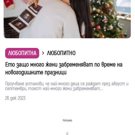
ЛЮБОПИТНА
ЛЮБОПИТНО
Ето защо много жени забременяват по време на
новогодишните празници
Проучване установи, че най-много деца се раждат през август и
септември, тоест най-много жени забременяват...
26 дек 2023
Реклама
с