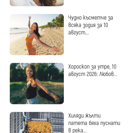
Чудно късметче за
всяка зодия за 10
август...
Хороскоп за утре, 10
август 2026: Любов...
Хиляди жълти
патета бяха пуснати
в река...