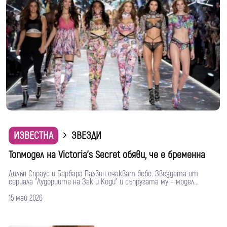
ИЗВЕСТНА
ЗВЕЗДИ
Топмодел на Victoria's Secret обяви, че е бременна
Дилън Спраус и Барбара Палвин очакват бебе. Звездата от
сериала "Лудориите на Зак и Коди" и съпругата му – модел...
15 май 2026