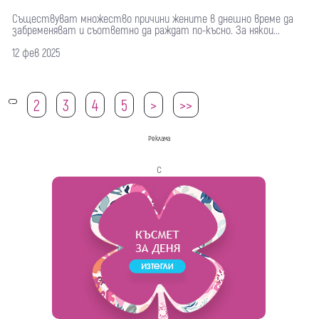
Съществуват множество причини жените в днешно време да
забременяват и съответно да раждат по-късно. За някои...
12 фев 2025
2
3
4
5
>
>>
1
Реклама
с