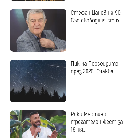
Стефан Цанев на 90:
Със свободния стих...
Пик на Персеидите
през 2026: Очаква...
Рики Мартин с
трогателен жест за
18-ия...