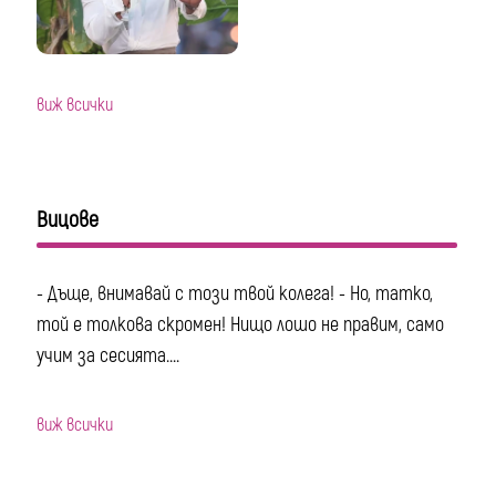
виж всички
Вицове
- Дъще, внимавай с този твой колега! - Но, татко,
той е толкова скромен! Нищо лошо не правим, само
учим за сесията....
виж всички