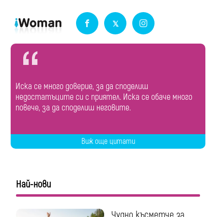
Иска се много доверие, за да споделиш
недостатъците си с приятел. Иска се обаче много
повече, за да споделиш неговите.
Виж още цитати
Най-нови
Чудно късметче за