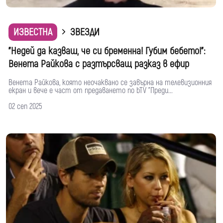
ИЗВЕСТНА
ЗВЕЗДИ
"Недей да казваш, че си бременна! Губим бебето!":
Венета Райкова с разтърсващ разказ в ефир
Венета Райкова, която неочаквано се завърна на телевизионния
екран и вече е част от предаването по bTV "Преди...
02 сеп 2025