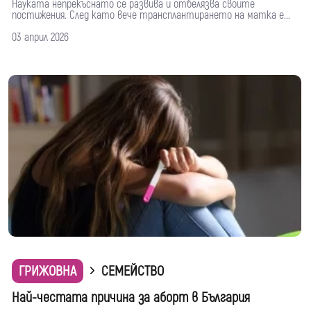
Науката непрекъснато се развива и отбелязва своите
постижения. След като вече трансплантирането на матка е...
03 април 2026
ГРИЖОВНА
СЕМЕЙСТВО
Най-честата причина за аборт в България