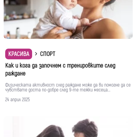
КРАСИВА
СПОРТ
Как и кога да започнем с тренировките след
раждане
Физическата активност след раждане може да ви помогне да се
чувствате доста по-добре след 9-те тежки месеца...
24 април 2025