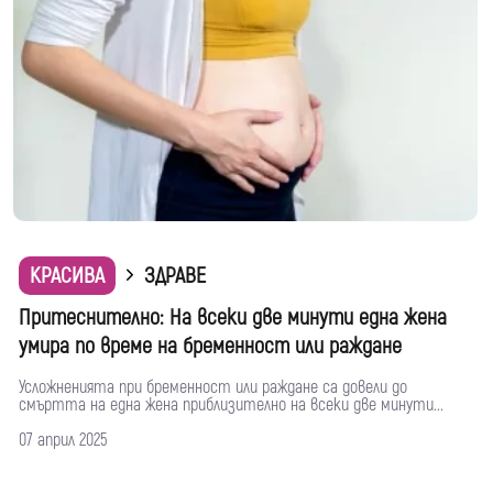
КРАСИВА
ЗДРАВЕ
Притеснително: На всеки две минути една жена
умира по време на бременност или раждане
Усложненията при бременност или раждане са довели до
смъртта на една жена приблизително на всеки две минути...
07 април 2025