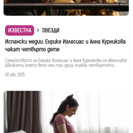
ИЗВЕСТНА
ЗВЕЗДИ
Испански медии: Енрике Иглесиас и Анна Курникова
чакат четвърто дете
Семейството на Енрике Иглесиас и Анна Курникова се увеличава!
Двойката, която вече има три деца, очаква четвъртото...
28 авг 2025