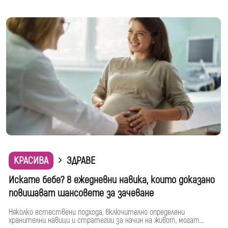
КРАСИВА
ЗДРАВЕ
Искате бебе? 8 ежедневни навика, които доказано
повишават шансовете за зачеване
Няколко естествени подхода, включително определени
хранителни навици и стратегии за начин на живот, могат...