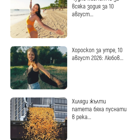
всяка зодия за 10
август...
Хороскоп за утре, 10
август 2026: Любов...
Хиляди жълти
патета бяха пуснати
в река...