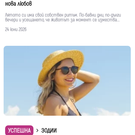
нова любов
Лятото си има свой собствен ритъм. По-бавни дни, по-дълги
вечери и усещането, че животът за момент се измества...
24 юни 2026
УСПЕШНА
ЗОДИИ