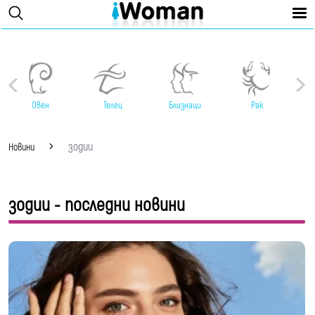
Овен
Телец
Близнаци
Рак
зодии
Новини
зодии - последни новини