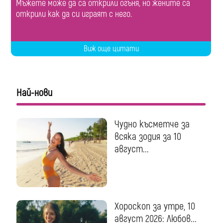
Мъжете може да са открили огъня, но жените са
открили как да си играят с него.
Виж още цитати
Най-нови
Чудно късметче за
всяка зодия за 10
август...
Хороскоп за утре, 10
август 2026: Любов...