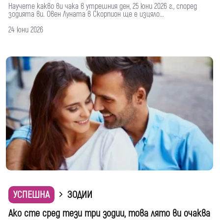
Научете какво ви чака в утрешния ден, 25 юни 2026 г., според
зодията ви. Овен Луната в Скорпион ще е изцяло...
24 юни 2026
УСПЕШНА
ЗОДИИ
Ако сте сред тези три зодии, това лято ви очаква