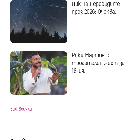
Пик на Персеидите
през 2026: Очаква...
Рики Мартин с
трогателен жест за
18-ия...
виж всички