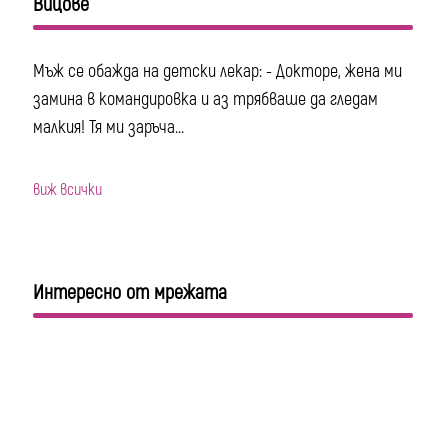
Вицове
Мъж се обажда на детски лекар: - Докторе, жена ми
замина в командировка и аз трябваше да гледам
малкия! Тя ми заръча...
виж всички
Интересно от мрежата