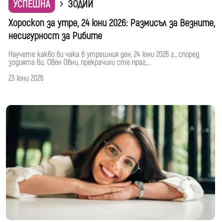
УСПЕШНА
ЗОДИИ
Хороскоп за утре, 24 юни 2026: Размисъл за Везните,
несигурност за Рибите
Научете какво ви чака в утрешния ден, 24 юни 2026 г., според
зодията ви. Овен Овни, прекрачили сте праг,...
23 юни 2026