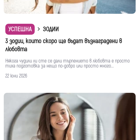
УСПЕШНА
ЗОДИИ
3 зодии, които скоро ще бъдат възнаградени в
любовта
Някога чудили ли сте се дали търпението в любовта е просто
тиха подготовка за нещо по-добро или просто много...
22 юни 2026