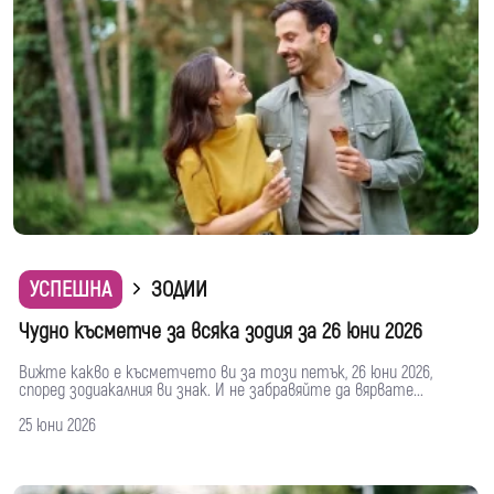
УСПЕШНА
ЗОДИИ
Чудно късметче за всяка зодия за 26 юни 2026
Вижте какво е късметчето ви за този петък, 26 юни 2026,
според зодиакалния ви знак. И не забравяйте да вярвате...
25 юни 2026