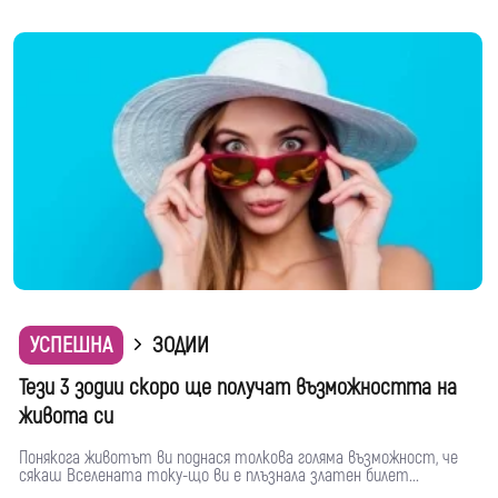
УСПЕШНА
ЗОДИИ
Тези 3 зодии скоро ще получат възможността на
живота си
Понякога животът ви поднася толкова голяма възможност, че
сякаш Вселената току-що ви е плъзнала златен билет...