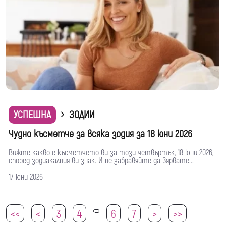
УСПЕШНА
ЗОДИИ
Чудно късметче за всяка зодия за 18 юни 2026
Вижте какво е късметчето ви за този четвъртък, 18 юни 2026,
според зодиакалния ви знак. И не забравяйте да вярвате...
17 юни 2026
<<
<
3
4
6
7
>
>>
5