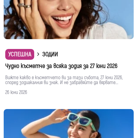
УСПЕШНА
ЗОДИИ
Чудно късметче за всяка зодия за 27 юни 2026
Вижте какво е късметчето ви за тази събота, 27 юни 2026,
според зодиакалния ви знак. И не забравяйте да вярвате...
26 юни 2026