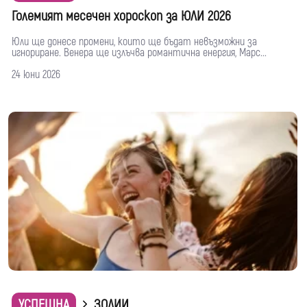
Големият месечен хороскоп за ЮЛИ 2026
Юли ще донесе промени, които ще бъдат невъзможни за
игнориране. Венера ще излъчва романтична енергия, Марс...
24 юни 2026
УСПЕШНА
ЗОДИИ