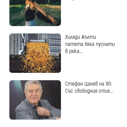
Хиляди жълти
патета бяха пуснати
в река...
Стефан Цанев на 90:
Със свободния стих...