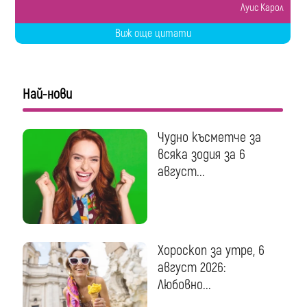
Луис Карол
Виж още цитати
Най-нови
Чудно късметче за
всяка зодия за 6
август...
Хороскоп за утре, 6
август 2026:
Любовно...