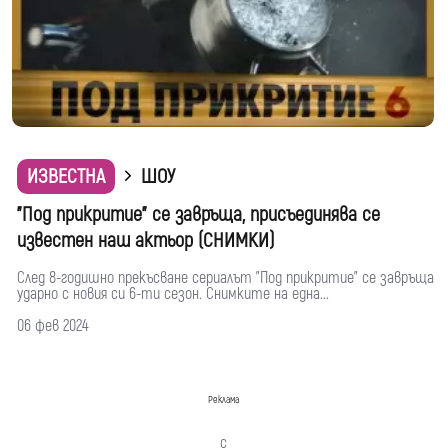
ИЗВЕСТНА
ШОУ
"Под прикритие" се завръща, присъединява се
известен наш актьор (СНИМКИ)
След 8-годишно прекъсване сериалът "Под прикритие" се завръща
ударно с новия си 6-ти сезон. Снимките на една...
06 фев 2024
Реклама
с