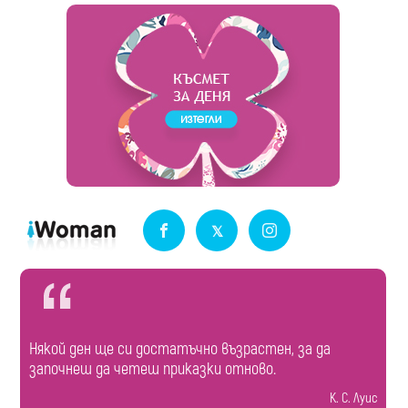
Някой ден ще си достатъчно възрастен, за да
започнеш да четеш приказки отново.
К. С. Луис