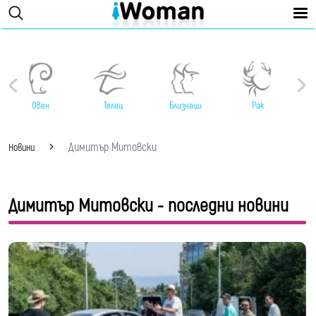
Овен
Телец
Близнаци
Рак
Димитър Митовски
Новини
Димитър Митовски - последни новини