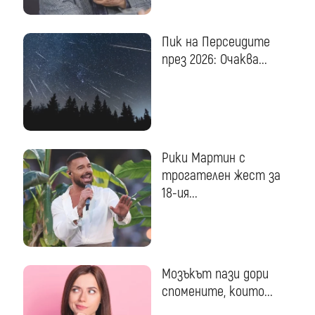
Пик на Персеидите
през 2026: Очаква...
Рики Мартин с
трогателен жест за
18-ия...
Мозъкът пази дори
спомените, които...