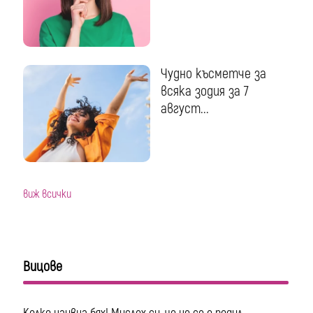
Чудно късметче за
всяка зодия за 7
август...
виж всички
Вицове