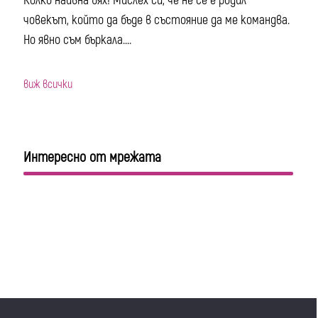
Колко наивна бях! Мислех си, че не се е родил
човекът, който да бъде в състояние да ме командва.
Но явно съм бъркала....
виж всички
Интересно от мрежата