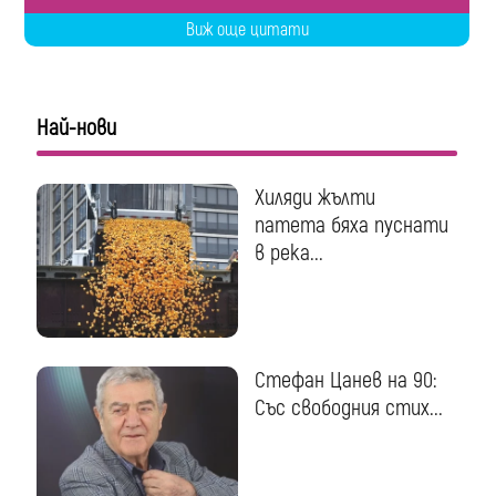
Виж още цитати
Най-нови
Хиляди жълти
патета бяха пуснати
в река...
Стефан Цанев на 90:
Със свободния стих...