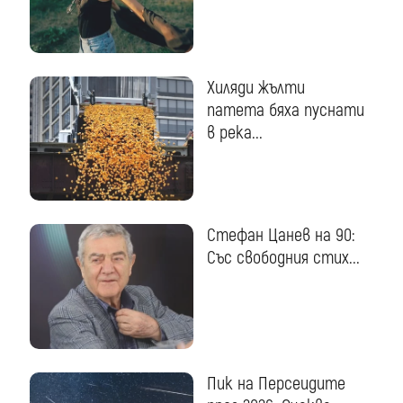
Хиляди жълти
патета бяха пуснати
в река...
Стефан Цанев на 90:
Със свободния стих...
Пик на Персеидите