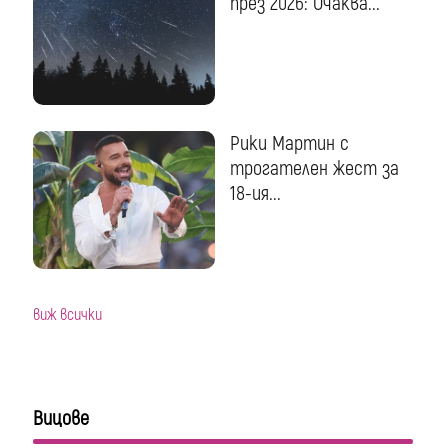
през 2026: Очаква...
Рики Мартин с
трогателен жест за
18-ия...
виж всички
Вицове