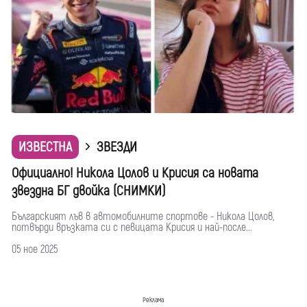
ИЗВЕСТНА
ЗВЕЗДИ
Официално! Никола Цолов и Крисия са новата
звездна БГ двойка (СНИМКИ)
Българският лъв в автомобилните спортове - Никола Цолов,
потвърди връзката си с певицата Крисия и най-после...
05 ное 2025
Реклама