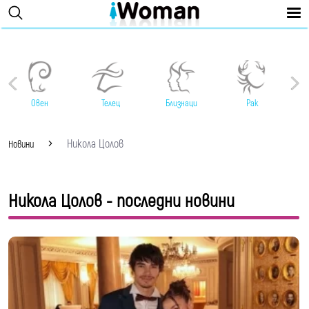
Овен
Телец
Близнаци
Рак
Никола Цолов
Новини
Никола Цолов - последни новини