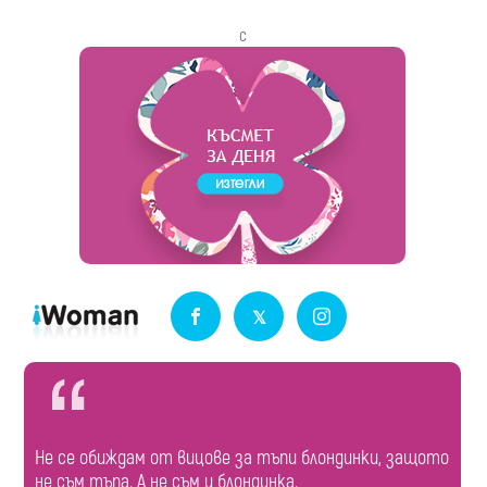
с
Не се обиждам от вицове за тъпи блондинки, защото
не съм тъпа. А не съм и блондинка.