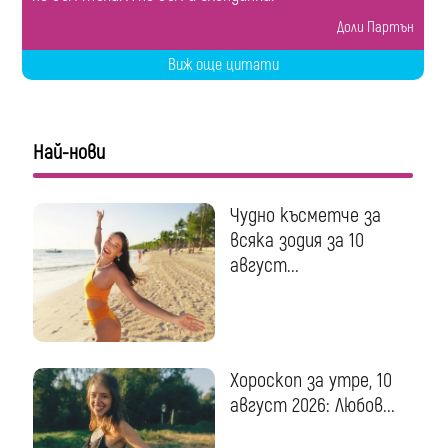
Доли Партън
Виж още цитати
Най-нови
Чудно късметче за
всяка зодия за 10
август...
Хороскоп за утре, 10
август 2026: Любов...