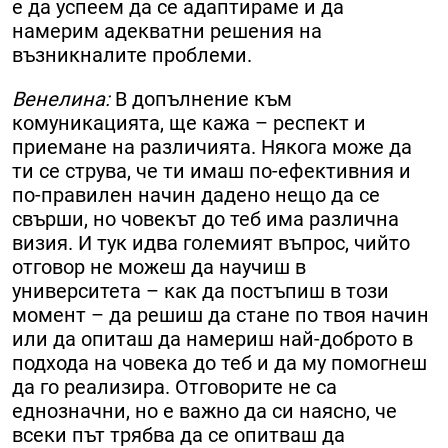
е да успеем да се адаптираме и да
намерим адекватни решения на
възникналите проблеми.
Венелина:
В допълнение към
комуникацията, ще кажа – респект и
приемане на различията. Някога може да
ти се струва, че ти имаш по-ефективния и
по-правилен начин дадено нещо да се
свърши, но човекът до теб има различна
визия. И тук идва големият въпрос, чийто
отговор не можеш да научиш в
университета – как да постъпиш в този
момент – да решиш да стане по твоя начин
или да опиташ да намериш най-доброто в
подхода на човека до теб и да му помогнеш
да го реализира. Отговорите не са
еднозначни, но е важно да си наясно, че
всеки път трябва да се опитваш да