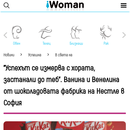
Овен
Телец
Близнаци
Рак
Новини
Успешна
В света на
"Успехът се измерва с хората,
застанали до теб". Ванина и Венелина
от шоколадовата фабрика на Нестле в
София