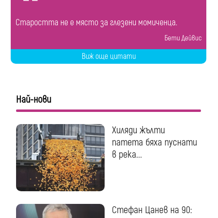
Старостта не е място за глезени момиченца.
Бети Дейвис
Виж още цитати
Най-нови
Хиляди жълти
патета бяха пуснати
в река...
Стефан Цанев на 90: