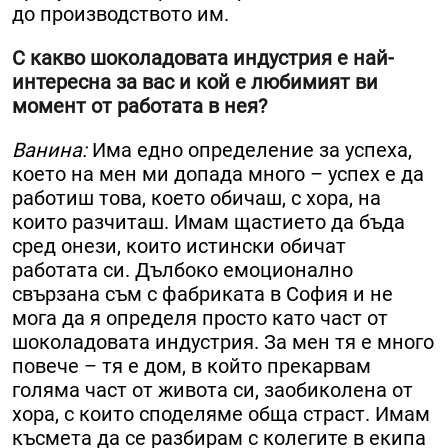
до производството им.
С какво шоколадовата индустрия е най-
интересна за вас и кой е любимият ви
момент от работата в нея?
Ванина:
Има едно определение за успеха,
което на мен ми допада много – успех е да
работиш това, което обичаш, с хора, на
които разчиташ. Имам щастието да бъда
сред онези, които истински обичат
работата си. Дълбоко емоционално
свързана съм с фабриката в София и не
мога да я определя просто като част от
шоколадовата индустрия. За мен тя е много
повече – тя е дом, в който прекарвам
голяма част от живота си, заобиколена от
хора, с които споделяме обща страст. Имам
късмета да се разбирам с колегите в екипа