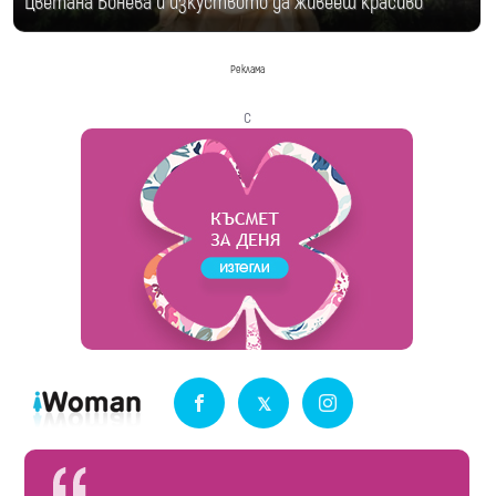
Цветана Бонева и изкуството да живееш красиво
Реклама
с