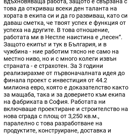
вдъхновяваща работа, защото е свързана с
това да откриваш всеки ден таланта на
хората в екипа си и да го развиваш, като си
даваш сметка, че твоят успех е функция от
успеха на другите. В това отношение,
работата ми в Нестле наистина е „песен“.
Защото екипът и тук в България, и в
чужбина - ние работим тясно не само на
местно ниво, но и с много колеги извън
страната - е страхотен. За 3 години
реализирахме от първоначалната идея до
финала проект с инвестиция от 44.2
милиона евро, която е доказателство както
за мащаба, така и за доверието към екипа
на фабриката в София. Работата ни
включваше проектиране и строителство на
нова сграда с площ от 3,250 кв.м.,
паралелно с това разработване на
продуктите, конструиране, доставка и