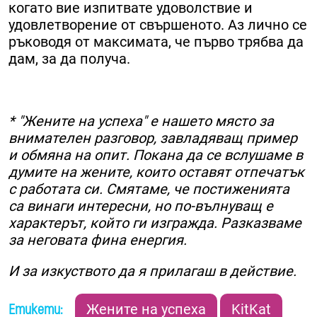
когато вие изпитвате удоволствие и
удовлетворение от свършеното. Аз лично се
ръководя от максимата, че първо трябва да
дам, за да получа.
* "Жените на успеха" е нашето място за
внимателен разговор, завладяващ пример
и обмяна на опит. Покана да се вслушаме в
думите на жените, които оставят отпечатък
с работата си. Смятаме, че постиженията
са винаги интересни, но по-вълнуващ е
характерът, който ги изгражда. Разказваме
за неговата фина енергия.
И за изкуството да я прилагаш в действие.
Етикети:
Жените на успеха
KitKat