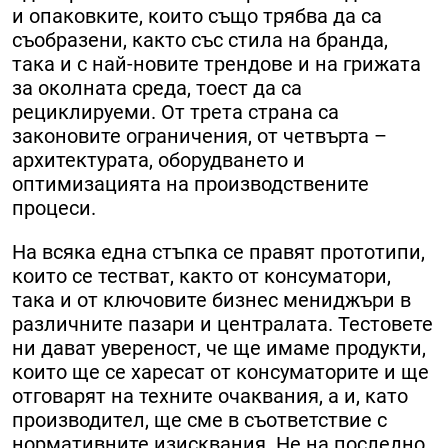
и опаковките, които също трябва да са
съобразени, както със стила на бранда,
така и с най-новите трендове и на грижата
за околната среда, тоест да са
рециклируеми. От трета страна са
законовите ограничения, от четвърта –
архитектурата, оборудването и
оптимизацията на производствените
процеси.
На всяка една стъпка се правят прототипи,
които се тестват, както от консуматори,
така и от ключовите бизнес мениджъри в
различните пазари и централата. Тестовете
ни дават увереност, че ще имаме продукти,
които ще се харесат от консуматорите и ще
отговарят на техните очаквания, а и, като
производител, ще сме в съответствие с
нормативните изисквания. Не на последно