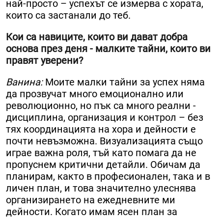
най-просто – успехът се измерва с хората,
които са застанали до теб.
Кои са навиците, които ви дават добра
основа през деня - малките тайни, които ви
правят уверени?
Ванина:
Моите малки тайни за успех няма
да прозвучат много емоционално или
революционно, но пък са много реални -
дисциплина, организация и контрол – без
тях координацията на хора и дейности е
почти невъзможна. Визуализацията също
играе важна роля, тъй като помага да не
пропуснем критични детайли. Обичам да
планирам, както в професионален, така и в
личен план, и това значително улеснява
организирането на ежедневните ми
дейности. Когато имам ясен план за