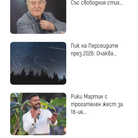
Със свободния стих...
Пик на Персеидите
през 2026: Очаква...
Рики Мартин с
трогателен жест за
18-ия...