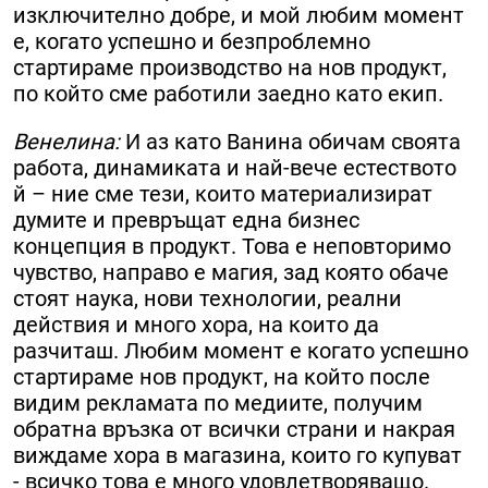
изключително добре, и мой любим момент
е, когато успешно и безпроблемно
стартираме производство на нов продукт,
по който сме работили заедно като екип.
Венелина:
И аз като Ванина обичам своята
работа, динамиката и най-вече естеството
й – ние сме тези, които материализират
думите и превръщат една бизнес
концепция в продукт. Това е неповторимо
чувство, направо е магия, зад която обаче
стоят наука, нови технологии, реални
действия и много хора, на които да
разчиташ. Любим момент е когато успешно
стартираме нов продукт, на който после
видим рекламата по медиите, получим
обратна връзка от всички страни и накрая
виждаме хора в магазина, които го купуват
- всичко това е много удовлетворяващо.