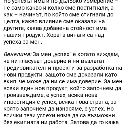
Но успехът има и по-дълбоко измерение –
не само какво и колко сме постигнали, а
как – начинът, по който сме стигнали до
целта, какво влияние сме оказали на
другите, каква добавена стойност има
нашия продукт. Хората винаги са над
успеха за мен.
Венелина:
За мен „успех“ е когато виждам,
че ни гласуват доверие и ни възлагат
предизвикателни проекти за разработка на
нови продукти, защото сме доказали като
екип, че може да ни се има доверие. За мен
всеки един нов продукт, който започнем да
произвеждаме, е успех, всяка нова
инвестиция е успех, всяка нова страна, за
която започнем да изнасяме, е успех. Но
всички тези успехи няма да са възможни
без екипната ни работа. Затова да го кажа