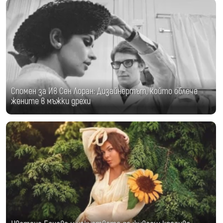
Спомен за Ив Сен Лоран: Дизайнертът, който облече
жените в мъжки дрехи