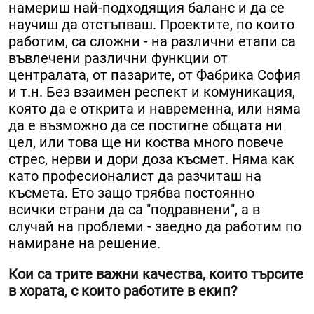
намериш най-подходящия баланс и да се
научиш да отстъпваш. Проектите, по които
работим, са сложни - на различни етапи са
въвлечени различни функции от
централата, от пазарите, от Фабрика София
и т.н. Без взаимен респект и комуникация,
която да е открита и навременна, или няма
да е възможно да се постигне общата ни
цел, или това ще ни коства много повече
стрес, нерви и дори доза късмет. Няма как
като професионалист да разчиташ на
късмета. Ето защо трябва постоянно
всички страни да са "подравнени", а в
случай на проблеми - заедно да работим по
намиране на решение.
Кои са трите важни качества, които търсите
в хората, с които работите в екип?