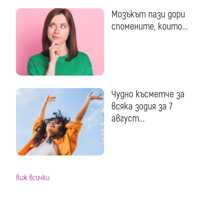
Мозъкът пази дори
спомените, които...
Чудно късметче за
всяка зодия за 7
август...
виж всички