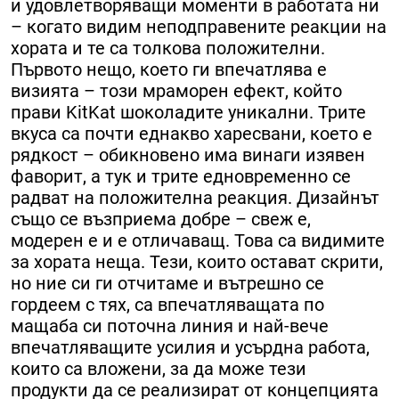
и удовлетворяващи моменти в работата ни
– когато видим неподправените реакции на
хората и те са толкова положителни.
Първото нещо, което ги впечатлява е
визията – този мраморен ефект, който
прави KitKat шоколадите уникални. Трите
вкуса са почти еднакво харесвани, което е
рядкост – обикновено има винаги изявен
фаворит, а тук и трите едновременно се
радват на положителна реакция. Дизайнът
също се възприема добре – свеж е,
модерен е и е отличаващ. Това са видимите
за хората неща. Тези, които остават скрити,
но ние си ги отчитаме и вътрешно се
гордеем с тях, са впечатляващата по
мащаба си поточна линия и най-вече
впечатляващите усилия и усърдна работа,
които са вложени, за да може тези
продукти да се реализират от концепцията