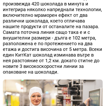
произвежда 420 шоколада в минута и
интегрира няколко напреднали технологии,
включително мраморен ефект от два
различни шоколада, което отличава
нашите продукти от останалите на пазара.
Самата поточна линия сащо така е и с
внушителни размери - дълга е 102 метра,
разположена е по протежението на два
етажа и достига височина от 5 метра. Всеки
един КитКат шоколад изминава вътре в
нея разстояние от 1,2 км. докато стигне до
новите 3 високоскоростни линии за
опаковане на шоколади.