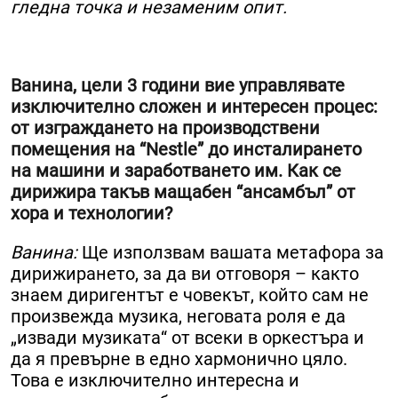
гледна точка и незаменим опит.
Ванина, цели 3 години вие управлявате
изключително сложен и интересен процес:
от изграждането на производствени
помещения на “Nestle” до инсталирането
на машини и заработването им. Как се
дирижира такъв мащабен “ансамбъл” от
хора и технологии?
Ванина:
Ще използвам вашата метафора за
дирижирането, за да ви отговоря – както
знаем диригентът е човекът, който сам не
произвежда музика, неговата роля е да
„извади музиката“ от всеки в оркестъра и
да я превърне в едно хармонично цяло.
Това е изключително интересна и