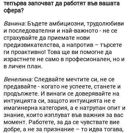
тепърва започват да работят във вашата
сфера?
Ванина:
Бъдете амбициозни, трудолюбиви
и последователни и най-важното - не се
страхувайте да приемате нови
предизвикателства, а напротив – търсете
ги проактивно! Това ще ви помогне да
израстнете не само в професионален, но и
в личен план.
Венелина:
Следвайте мечтите си, не се
предавайте - когато не успеете, станете и
продължете. И винаги се доверявайте на
интуицията си, защото интуицията не е
имагинерна категория, а е натрупан опит и
знание, които изплуват във важния за вас
момент. Работете, за да се чувствате вие
добре, а не за признание – то идва тогава,