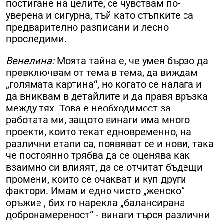
постигане на целите, се чувствам по-
уверена и сигурна, тъй като стъпките са
предварително разписани и лесно
проследими.
Венелина:
Моята тайна е, че умея бързо да
превключвам от тема в тема, да виждам
„голямата картина“, но когато се налага и
да вниквам в детайлите и да правя връзка
между тях. Това е необходимост за
работата ми, защото винаги има много
проекти, които текат едновременно, на
различни етапи са, появяват се и нови, така
че постоянно трябва да се оценява как
взаимно си влияят, да се отчитат бъдещи
промени, които се очакват и куп други
фактори. Имам и едно чисто „женско“
оръжие , бих го нарекла „балансирана
добронамереност“ - винаги търся различни