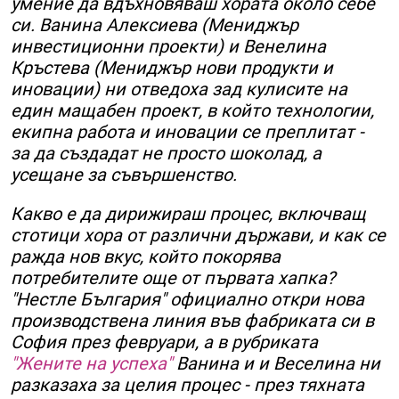
умение да вдъхновяваш хората около себе
си. Ванина Алексиева (Мениджър
инвестиционни проекти) и Венелина
Кръстева (Мениджър нови продукти и
иновации) ни отведоха зад кулисите на
един мащабен проект, в който технологии,
екипна работа и иновации се преплитат -
за да създадат не просто шоколад, а
усещане за съвършенство.
Какво е да дирижираш процес, включващ
стотици хора от различни държави, и как се
ражда нов вкус, който покорява
потребителите още от първата хапка?
"Нестле България" официално откри нова
производствена линия във фабриката си в
София през февруари, а в
рубриката
"Жените на успеха"
Ванина и и Веселина ни
разказаха за целия процес - през тяхната