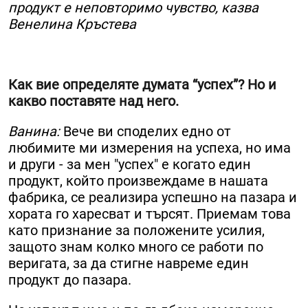
продукт е неповторимо чувство, казва
Венелина Кръстева
Как вие определяте думата “успех”? Но и
какво поставяте над него.
Ванина:
Вече ви споделих едно от
любимите ми измерения на успеха, но има
и други - за мен "успех" е когато един
продукт, който произвеждаме в нашата
фабрика, се реализира успешно на пазара и
хората го харесват и търсят. Приемам това
като признание за положените усилия,
защото знам колко много се работи по
веригата, за да стигне навреме един
продукт до пазара.