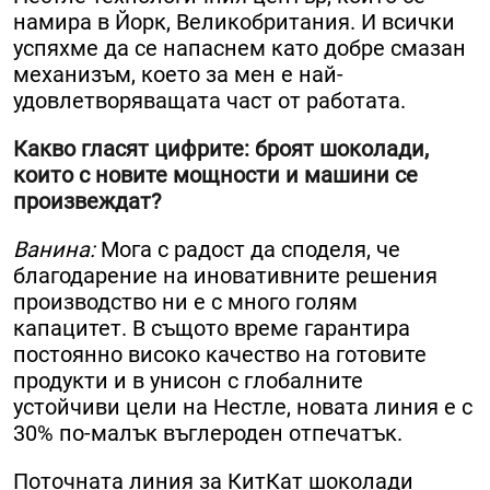
намира в Йорк, Великобритания. И всички
успяхме да се напаснем като добре смазан
механизъм, което за мен е най-
удовлетворяващата част от работата.
Какво гласят цифрите: броят шоколади,
които с новите мощности и машини се
произвеждат?
Ванина:
Мога с радост да споделя, че
благодарение на иновативните решения
производство ни е с много голям
капацитет. В същото време гарантира
постоянно високо качество на готовите
продукти и в унисон с глобалните
устойчиви цели на Нестле, новата линия е с
30% по-малък въглероден отпечатък.
Поточната линия за КитКат шоколади