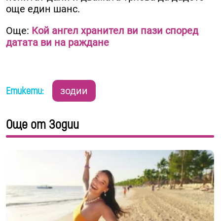
още един шанс.
Още:
Кой ангел хранител ви пази според
датата ви на раждане
Етикети:
зодии
Още от Зодии