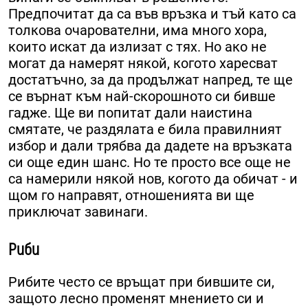
Предпочитат да са във връзка и тъй като са
толкова очарователни, има много хора,
които искат да излизат с тях. Но ако не
могат да намерят някой, когото харесват
достатъчно, за да продължат напред, те ще
се върнат към най-скорошното си бивше
гадже. Ще ви попитат дали наистина
смятате, че раздялата е била правилният
избор и дали трябва да дадете на връзката
си още един шанс. Но те просто все още не
са намерили някой нов, когото да обичат - и
щом го направят, отношенията ви ще
приключат завинаги.
Риби
Рибите често се връщат при бившите си,
защото лесно променят мнението си и