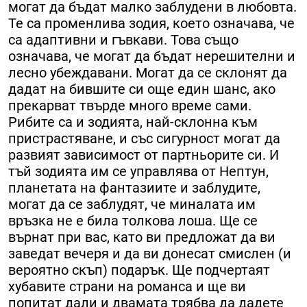
могат да бъдат малко заблудени в любовта.
Те са променлива зодия, което означава, че
са адаптивни и гъвкави. Това също
означава, че могат да бъдат нерешителни и
лесно убеждавани. Могат да се склонят да
дадат на бившите си още един шанс, ако
прекарват твърде много време сами.
Рибите са и зодията, най-склонна към
пристрастяване, и със сигурност могат да
развият зависимост от партньорите си. И
тъй зодията им се управлява от Нептун,
планетата на фантазиите и заблудите,
могат да се заблудят, че миналата им
връзка не е била толкова лоша. Ще се
върнат при вас, като ви предложат да ви
заведат вечеря и да ви донесат смислен (и
вероятно скъп) подарък. Ще подчертаят
хубавите страни на романса и ще ви
попитат дали и двамата трябва да дадете