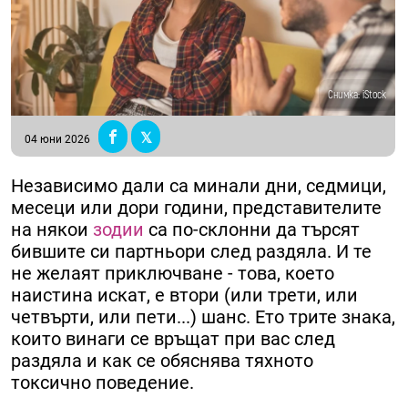
Снимка: iStock
04 юни 2026
Независимо дали са минали дни, седмици,
месеци или дори години, представителите
на някои
зодии
са по-склонни да търсят
бившите си партньори след раздяла. И те
не желаят приключване - това, което
наистина искат, е втори (или трети, или
четвърти, или пети...) шанс. Ето трите знака,
които винаги се връщат при вас след
раздяла и как се обяснява тяхното
токсично поведение.