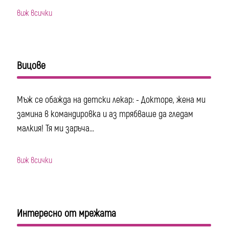
виж всички
Вицове
Мъж се обажда на детски лекар: - Докторе, жена ми
замина в командировка и аз трябваше да гледам
малкия! Тя ми заръча...
виж всички
Интересно от мрежата