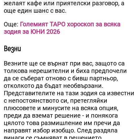
желаят кафе или приятелски разговор, а
още един шанс с вас.
Още:
Големият ТАРО хороскоп за всяка
зодия за ЮНИ 2026
Везни
Везните ще се върнат при вас, защото са
толкова нерешителни и биха предпочели
да се съберат отново с бивш партньор,
отколкото да бъдат необвързани.
Представителите на тази зодия са известни
с непостоянството си, претегляйки
плюсовете и минусите на всяка опция,
преди да вземат решение - и понякога
цялото това размишление им пречи да
направят избор изобщо. След раздяла
винаги се съмняват в решението.