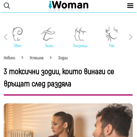
Овен
Телец
Близнаци
Рак
Новини
Успешна
Зодии
3 токсични зодии, които винаги се
връщат след раздяла