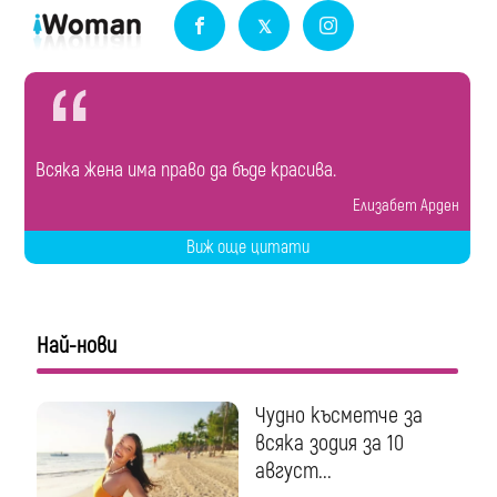
Всяка жена има право да бъде красива.
Елизабет Арден
Виж още цитати
Най-нови
Чудно късметче за
всяка зодия за 10
август...