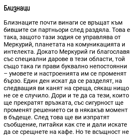
Близнаци
Близнаците почти винаги се връщат към
бившите си партньори след раздяла. Това е
така, защото тази зодия се управлява от
Меркурий, планетата на комуникацията и
интелекта. Докато Меркурий ги благославя
със специални дарове в тези области, той
също така ги прави буквално непостоянни
– умовете и настроенията им се променят
бързо. Един ден искат да се разделят, на
следващия ви канят на среща, сякаш нищо
не се е случило. Дори и те да са тези, които
ще прекратят връзката, със сигурност ще
променят решението си в някакъв момент
в бъдеще. След това ще ви изпратят
съобщение, питайки как сте и дали искате
да се срещнете на кафе. Но те всъщност не