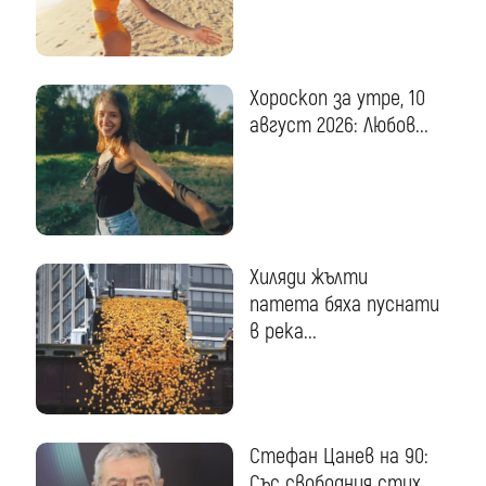
Хороскоп за утре, 10
август 2026: Любов...
Хиляди жълти
патета бяха пуснати
в река...
Стефан Цанев на 90:
Със свободния стих...