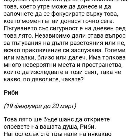
това, което утре може да донесе и да
започнете да се фокусирате върху това,
което моментът ви донася точно сега.
Пътуването със сигурност е на дневен ред
това лято. Независимо дали става въпрос
за пътувания на дълги разстояния или не,
всяко приключение си заслужава. Големи
или малки, близо или далеч. Има толкова
много невероятни места и пространства,
които да изследвате в този свят, така че
какво, по дяволите, чакате?
Риби
(19 февруари до 20 март)
Това лято ще бъде шанс да откриете
слоевете на вашата душа, Риби.
Напоследък сте тръгнали на някакво