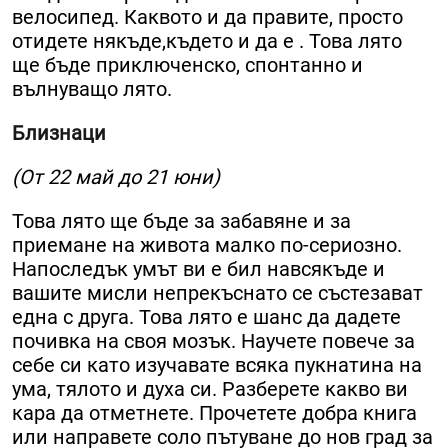
велосипед. Каквото и да правите, просто
отидете някъде,където и да е . Това лято
ще бъде приключенско, спонтанно и
вълнуващо лято.
Близнаци
(От 22 май до 21 юни)
Това лято ще бъде за забавяне и за
приемане на живота малко по-сериозно.
Напоследък умът ви е бил навсякъде и
вашите мисли непрекъснато се състезават
една с друга. Това лято е шанс да дадете
почивка на своя мозък. Научете повече за
себе си като изучавате всяка пукнатина на
ума, тялото и духа си. Разберете какво ви
кара да отметнете. Прочетете добра книга
или направете соло пътуване до нов град за