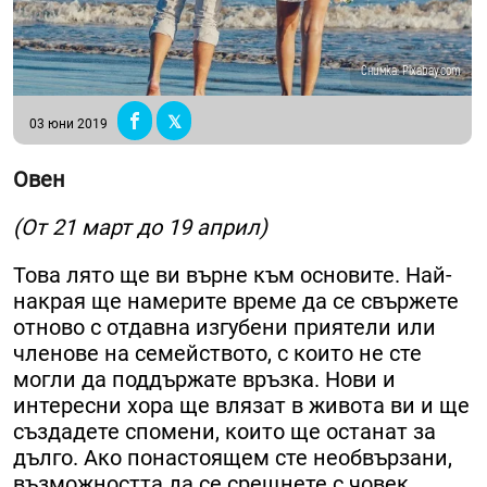
Снимка: Pixabay.com
03 юни 2019
Овен
(От 21 март до 19 април)
Това лято ще ви върне към основите. Най-
накрая ще намерите време да се свържете
отново с отдавна изгубени приятели или
членове на семейството, с които не сте
могли да поддържате връзка. Нови и
интересни хора ще влязат в живота ви и ще
създадете спомени, които ще останат за
дълго. Ако понастоящем сте необвързани,
възможността да се срещнете с човек,