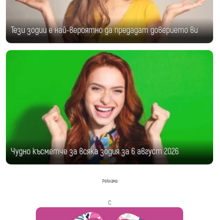
Тези зодии е най-вероятно да предадат доверието ви
Чудно късметче за всяка зодия за 6 август 2026
Реклама
с