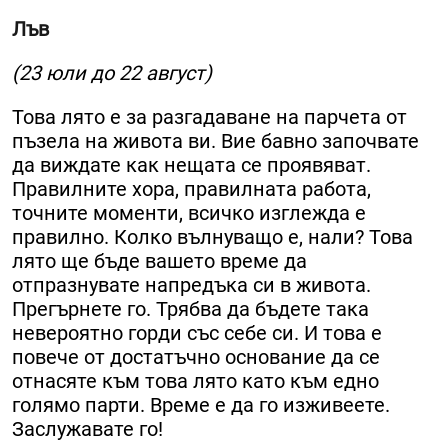
Лъв
(23 юли до 22 август)
Това лято е за разгадаване на парчета от
пъзела на живота ви. Вие бавно започвате
да виждате как нещата се проявяват.
Правилните хора, правилната работа,
точните моменти, всичко изглежда е
правилно. Колко вълнуващо е, нали? Това
лято ще бъде вашето време да
отпразнувате напредъка си в живота.
Прегърнете го. Трябва да бъдете така
невероятно горди със себе си. И това е
повече от достатъчно основание да се
отнасяте към това лято като към едно
голямо парти. Време е да го изживеете.
Заслужавате го!