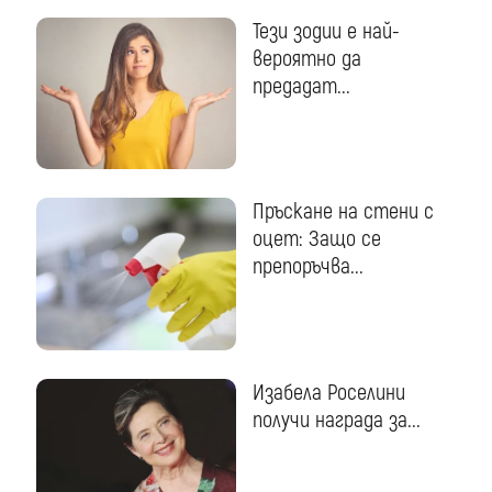
Тези зодии е най-
вероятно да
предадат...
Пръскане на стени с
оцет: Защо се
препоръчва...
Изабела Роселини
получи награда за...