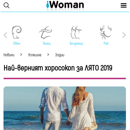
Овен
Телец
Близнаци
Рак
Новини
Успешна
Зодии
Най-верният хоросокоп за ЛЯТО 2019