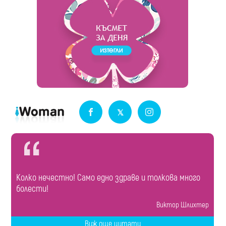
Колко нечестно! Само едно здраве и толкова много
болести!
Виктор Шлихтер
Виж още цитати