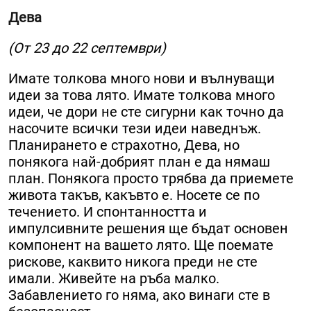
Дева
(От 23 до 22 септември)
Имате толкова много нови и вълнуващи
идеи за това лято. Имате толкова много
идеи, че дори не сте сигурни как точно да
насочите всички тези идеи наведнъж.
Планирането е страхотно, Дева, но
понякога най-добрият план е да нямаш
план. Понякога просто трябва да приемете
живота такъв, какъвто е. Носете се по
течението. И спонтанността и
импулсивните решения ще бъдат основен
компонент на вашето лято. Ще поемате
рискове, каквито никога преди не сте
имали. Живейте на ръба малко.
Забавлението го няма, ако винаги сте в