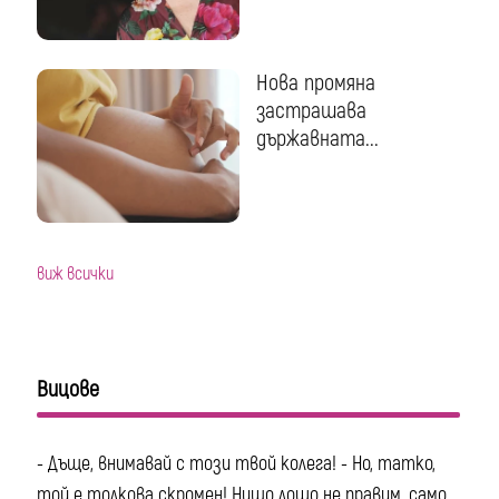
Нова промяна
застрашава
държавната...
виж всички
Вицове
- Дъще, внимавай с този твой колега! - Но, татко,
той е толкова скромен! Нищо лошо не правим, само