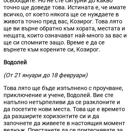
освободите. Но не сте сигурни до какво
точно ще доведе това. Истината е, че имате
всичко, от което някога ще се нуждаете в
живота точно пред вас, Козирог. Това лято
ще ви върне обратно към хората, местата и
нещата, които означават най-много за вас и
ще си спомните защо. Време е да се
върнете към корените си, Козирог.
Водолей
(От 21 януари до 18 февруари)
Това лято ще бъде изпълнено с проучване,
приключение и учене, Водолей. Вие сте
напълно нетърпеливи да се разклоните и
да посетите нови места. Това ще е времето
да разширите хоризонтите си и да
започнете да живеете в настоящия момент
веднъж. Престанете да се притеснявате за