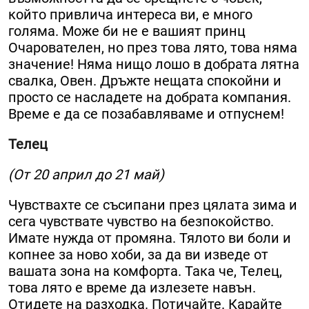
който привлича интереса ви, е много
голяма. Може би не е вашият принц
Очарователен, но през това лято, това няма
значение! Няма нищо лошо в добрата лятна
свалка, Овен. Дръжте нещата спокойни и
просто се насладете на добрата компания.
Време е да се позабавляваме и отпуснем!
Телец
(От 20 април до 21 май)
Чувствахте се съсипани през цялата зима и
сега чувствате чувство на безпокойство.
Имате нужда от промяна. Тялото ви боли и
копнее за ново хоби, за да ви изведе от
вашата зона на комфорта. Така че, Телец,
това лято е време да излезете навън.
Отидете на разходка. Потичайте. Карайте