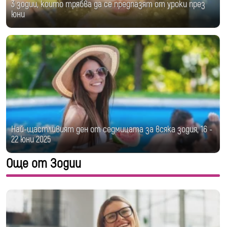
3 зодии, които трябва да се предпазят от уроки през
юни
Най-щастливият ден от седмицата за всяка зодия, 16 -
22 юни 2025
Още от Зодии