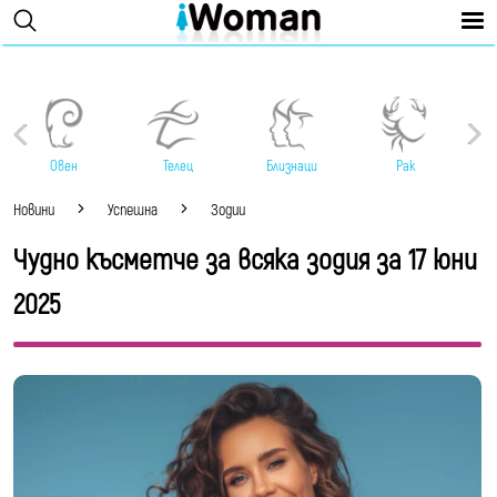
Овен
Телец
Близнаци
Рак
Новини
Успешна
Зодии
Чудно късметче за всяка зодия за 17 юни
2025