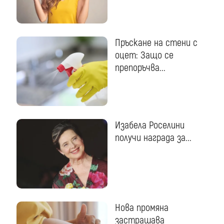
Пръскане на стени с
оцет: Защо се
препоръчва...
Изабела Роселини
получи награда за...
Нова промяна
застрашава