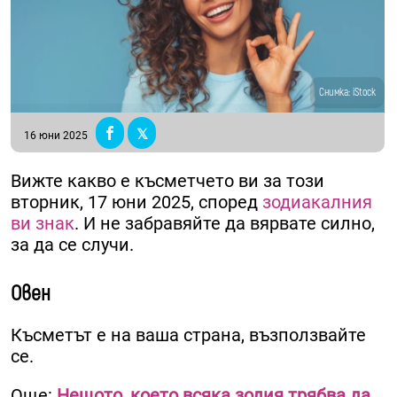
Снимка: iStock
16 юни 2025
Вижте какво е късметчето ви за този
вторник, 17 юни 2025, според
зодиакалния
ви знак
. И не забравяйте да вярвате силно,
за да се случи.
Овен
Късметът е на ваша страна, възползвайте
се.
Още:
Нещото, което всяка зодия трябва да