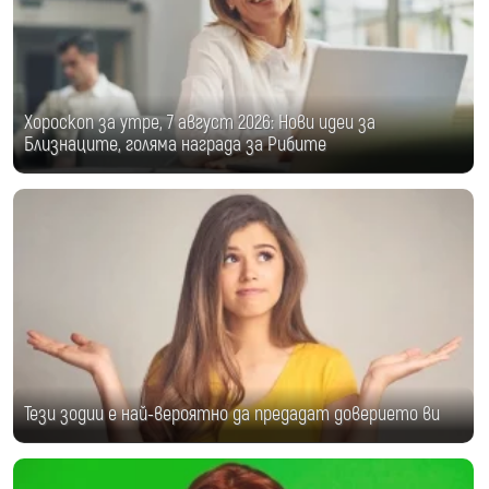
Хороскоп за утре, 7 август 2026: Нови идеи за
Близнаците, голяма награда за Рибите
Тези зодии е най-вероятно да предадат доверието ви