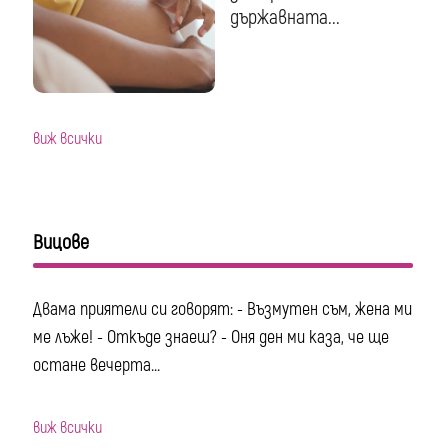
държавната...
виж всички
Вицове
Двама приятели си говорят: - Възмутен съм, жена ми
ме лъже! - Откъде знаеш? - Оня ден ми каза, че ще
остане вечерта...
виж всички