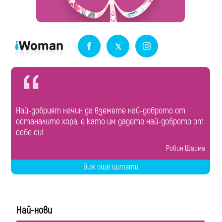
Най-добрият начин да вземете най-доброто от
останалите хора, е като им дадете най-доброто от
себе си!
Робин Шарма
Виж още цитати
Най-нови