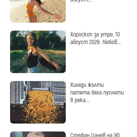
Хороскоп за утре, 10
август 2026: Любов...
Хиляди жълти
патета бяха пуснати
в река...
Стефан Цанев на 90: