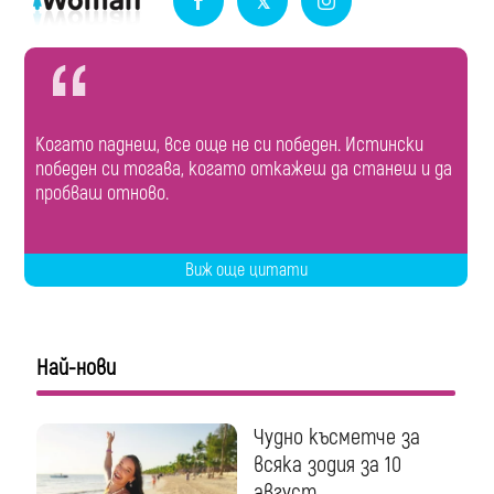
Когато паднеш, все още не си победен. Истински
победен си тогава, когато откажеш да станеш и да
пробваш отново.
Виж още цитати
Най-нови
Чудно късметче за
всяка зодия за 10
август...