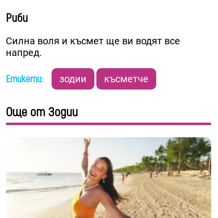
Риби
Силна воля и късмет ще ви водят все
напред.
Етикети:
зодии
късметче
Още от Зодии