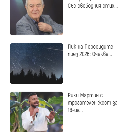
Със свободния стих...
Пик на Персеидите
през 2026: Очаква...
Рики Мартин с
трогателен жест за
18-ия...