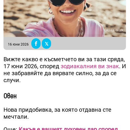
Снимка: iStock
16 юни 2026
Вижте какво е късметчето ви за тази сряда,
17 юни 2026, според
зодиакалния ви знак
. И
не забравяйте да вярвате силно, за да се
случи.
Овен
Нова придобивка, за която отдавна сте
мечтали.
Още:
Какъв е вашият духовен дар според