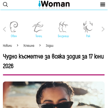
Овен
Телец
Близнаци
Рак
Новини
Успешна
Зодии
Чудно късметче за всяка зодия за 17 юни
2026