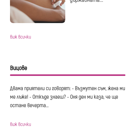
виж всички
Вицове
Двама приятели си говорят: - Възмутен съм, жена ми
ме лъже! - Откъде знаеш? - Оня ден ми каза, че ще
остане вечерта...
виж всички