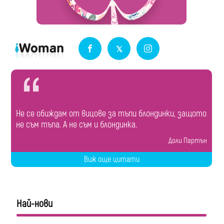
Не се обиждам от вицове за тъпи блондинки, защото
не съм тъпа. А не съм и блондинка.
Доли Партън
Виж още цитати
Най-нови