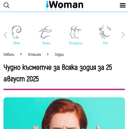
Овен
Телец
Близнаци
Рак
Новини
Успешна
Зодии
Чудно късметче за всяка зодия за 25
август 2025