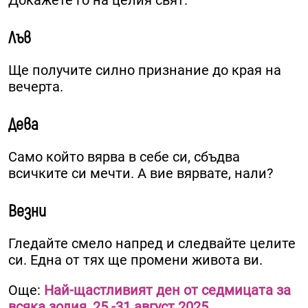
Докажете го на целия свят.
Лъв
Ще получите силно признание до края на
вечерта.
Дева
Само който вярва в себе си, сбъдва
всичките си мечти. А вие вярвате, нали?
Везни
Гледайте смело напред и следвайте целите
си. Една от тях ще промени живота ви.
Още:
Най-щастливият ден от седмицата за
всяка зодия, 25 -31 август 2025