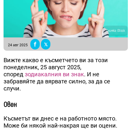
Снимка: iStock
24 авг 2025
Вижте какво е късметчето ви за този
понеделник, 25 август 2025,
според
зодиакалния ви знак
. И не
забравяйте да вярвате силно, за да се
случи.
Овен
Късметът ви днес е на работното място.
Може би някой най-накрая ще ви оцени.