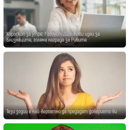
Хороскоп за утре, 7 август 2026: Нови идеи за
Близнаците, голяма награда за Рибите
Тези зодии е най-вероятно да предадат доверието ви