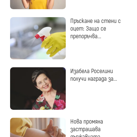
Пръскане на стени с
оцет: Защо се
препоръчва...
Изабела Роселини
получи награда за...
Нова промяна
застрашава
държавната...