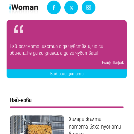
Най-голямото щастие е да чувстваш, че си
обичан...Не да го знаеш, а да го чувстваш!
Eлиф Шафак
Виж още цитати
Най-нови
Хиляди жълти
патета бяха пуснати