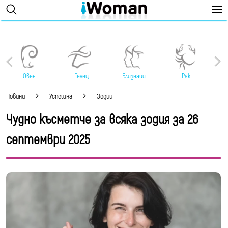
Овен
Телец
Близнаци
Рак
Новини
Успешна
Зодии
Чудно късметче за всяка зодия за 26
септември 2025