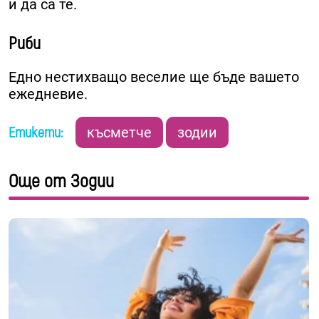
и да са те.
Риби
Едно нестихващо веселие ще бъде вашето
ежедневие.
Етикети:
късметче
зодии
Още от Зодии