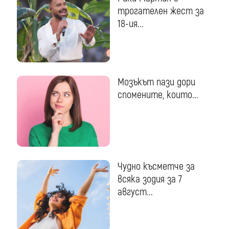
трогателен жест за
18-ия...
Мозъкът пази дори
спомените, които...
Чудно късметче за
всяка зодия за 7
август...