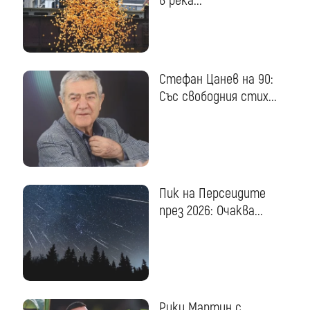
в река...
Стефан Цанев на 90:
Със свободния стих...
Пик на Персеидите
през 2026: Очаква...
Рики Мартин с