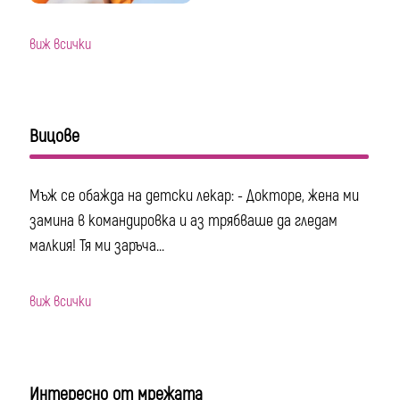
виж всички
Вицове
Мъж се обажда на детски лекар: - Докторе, жена ми
замина в командировка и аз трябваше да гледам
малкия! Тя ми заръча...
виж всички
Интересно от мрежата