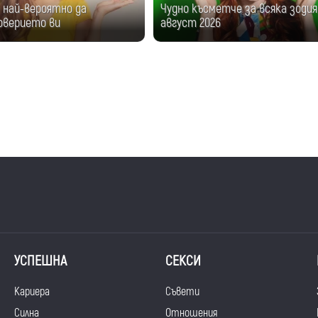
е най-вероятно да
Чудно късметче за всяка зодия
оверието ви
август 2026
УСПЕШНА
СЕКСИ
Кариера
Съвети
Силна
Отношения