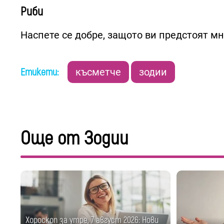
Риби
Наспете се добре, защото ви предстоят м
Етикети:
късметче
зодии
Още от Зодии
Хороскоп за утре, 7 август 2026: Нови