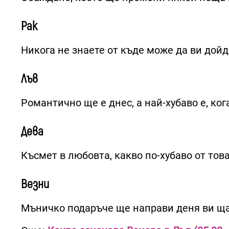
Рак
Никога не знаете от къде може да ви дойде
Лъв
Романтично ще е днес, а най-хубаво е, ког
Дева
Късмет в любовта, какво по-хубаво от тов
Везни
Мъничко подаръче ще направи деня ви ща