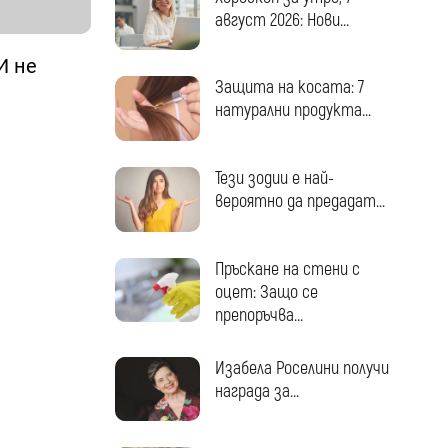
август 2026: Нови...
 И не
Защита на косата: 7
натурални продукта...
Тези зодии е най-
вероятно да предадат...
Пръскане на стени с
оцет: Защо се
препоръчва...
Изабела Роселини получи
награда за...