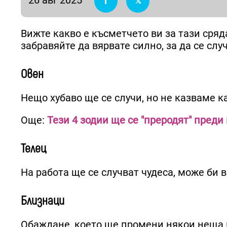
Вижте какво е късметчето ви за тази сряда
забравяйте да вярвате силно, за да се случ
Овен
Нещо хубаво ще се случи, но не казваме ка
Още:
Тези 4 зодии ще се "преродят" преди 
Телец
На работа ще се случват чудеса, може би в 
Близнаци
Обаждане, което ще промени някои неща в