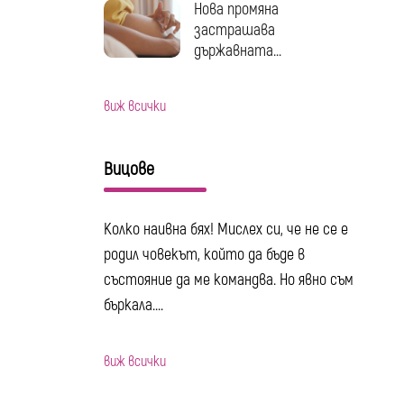
Нова промяна
застрашава
държавната...
виж всички
Вицове
Колко наивна бях! Мислех си, че не се е
родил човекът, който да бъде в
състояние да ме командва. Но явно съм
бъркала....
виж всички