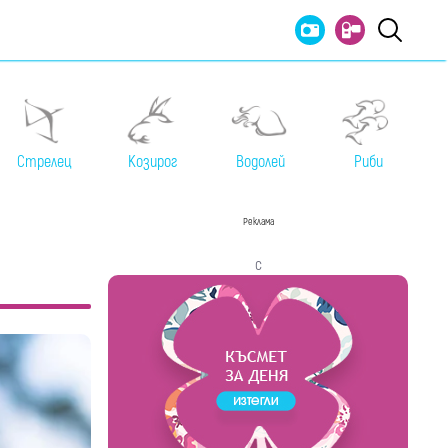
Стрелец
Козирог
Водолей
Риби
Реклама
с