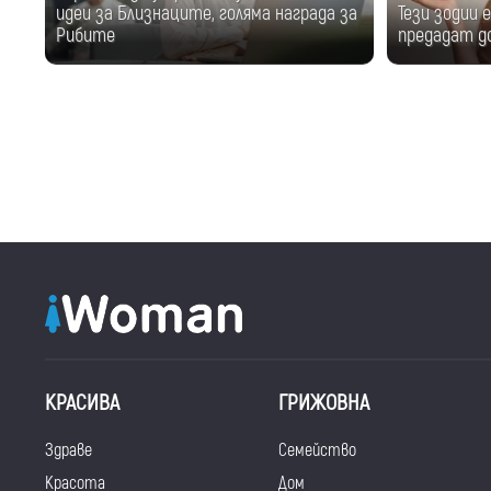
идеи за Близнаците, голяма награда за
Тези зодии 
Рибите
предадат д
КРАСИВА
ГРИЖОВНА
Здраве
Семейство
Красота
Дом