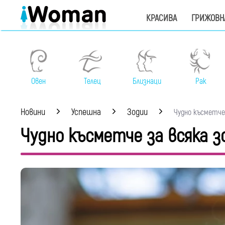
КРАСИВА
ГРИЖОВН
Овен
Телец
Близнаци
Рак
Новини
Успешна
Зодии
Чудно късметче з
Чудно късметче за всяка зо