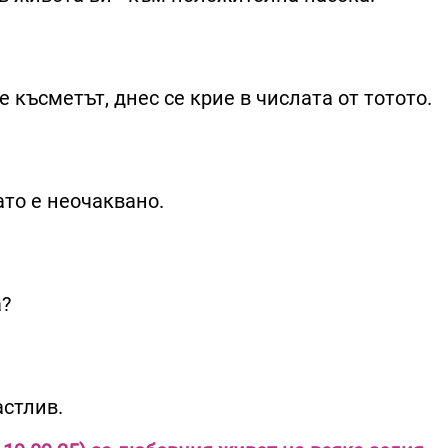
 късметът, днес се крие в числата от тотото.
ато е неочаквано.
а?
стлив.