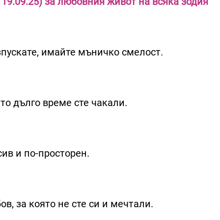
 19.09.25) за любовния живот на всяка зодия
зпускате, имайте мъничко смелост.
то дълго време сте чакали.
сив и по-просторен.
в, за която не сте си и мечтали.