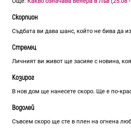
Още:
Какво означава Венера в Лъв (25.08 -
Скорпион
Съдбата ви дава шанс, който не бива да и
Стрелец
Личният ви живот ще засияе с новина, коя
Козирог
В нов дом ще нанесете скоро. Ще е по-кра
Водолей
Съвсем скоро ще сте в плен на огнена любо