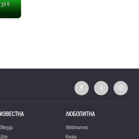
 за 6
ИЗВЕСТНА
ЛЮБОПИТНА
Звезди
Любопитно
Шоу
Книги