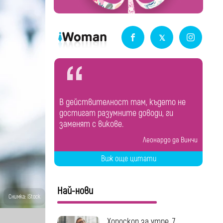
В действителност там, където не
достигат разумните доводи, ги
заменят с викове.
Леонардо да Винчи
Виж още цитати
Най-нови
Снимка: iStock
Хороскоп за утре, 7