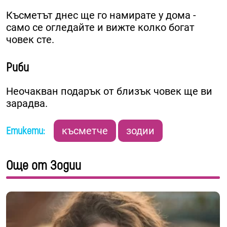
Късметът днес ще го намирате у дома -
само се огледайте и вижте колко богат
човек сте.
Риби
Неочакван подарък от близък човек ще ви
зарадва.
Етикети:
късметче
зодии
Още от Зодии