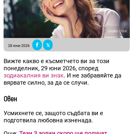
Снимка: iStock
28 юни 2026
Вижте какво е късметчето ви за този
понеделник, 29 юни 2026, според
зодиакалния ви знак
. И не забравяйте да
вярвате силно, за да се случи.
Овен
Усмихнете се, защото съдбата ви е
подготвила любовна изненада.
Още:
Тези 3 зодии скоро ще получат