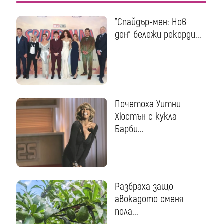
"Спайдър-мен: Нов
ден" бележи рекорди...
Почетоха Уитни
Хюстън с кукла
Барби...
Разбраха защо
авокадото сменя
пола...