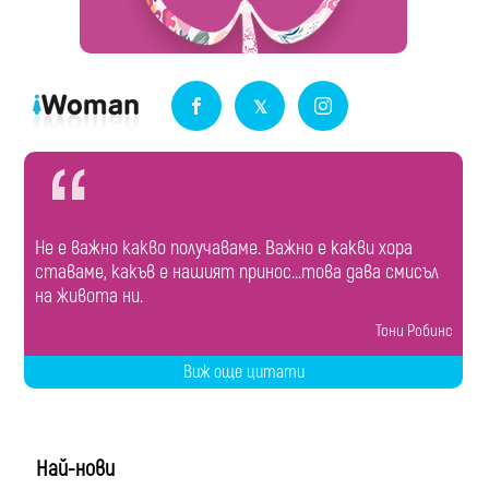
Не е важно какво получаваме. Важно е какви хора
ставаме, какъв е нашият принос...това дава смисъл
на живота ни.
Тони Робинс
Виж още цитати
Най-нови