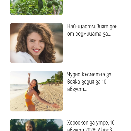
Най-щастливият ден
от седмицата за...
Чудно късметче за
всяка зодия за 10
август...
Хороскоп за утре, 10
август 2026: Любов...