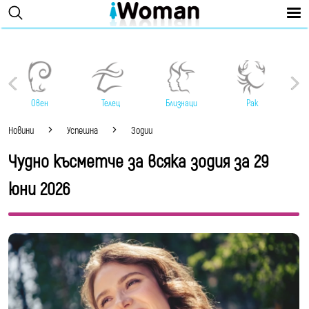
Овен
Телец
Близнаци
Рак
Новини
Успешна
Зодии
Чудно късметче за всяка зодия за 29
юни 2026