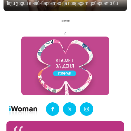
Тези зодии е най-вероятно да предадат доверието ви
Реклама
с