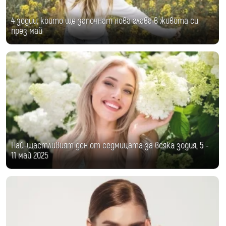
4 зодии, които ще започнат нова глава в живота си
през май
Най-щастливият ден от седмицата за всяка зодия, 5 -
11 май 2025