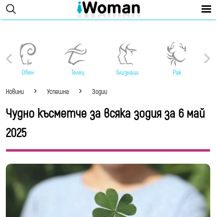
Овен
Телец
Близнаци
Рак
Новини
Успешна
Зодии
Чудно късметче за всяка зодия за 6 май
2025