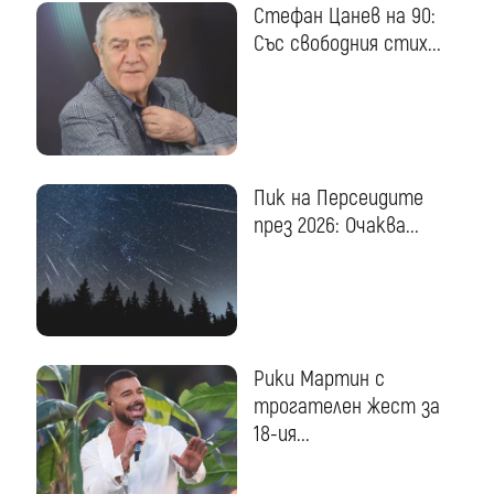
Стефан Цанев на 90:
Със свободния стих...
Пик на Персеидите
през 2026: Очаква...
Рики Мартин с
трогателен жест за
18-ия...