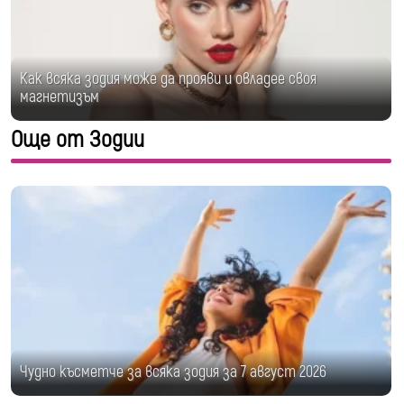
Как всяка зодия може да прояви и овладее своя
магнетизъм
Още от Зодии
Чудно късметче за всяка зодия за 7 август 2026