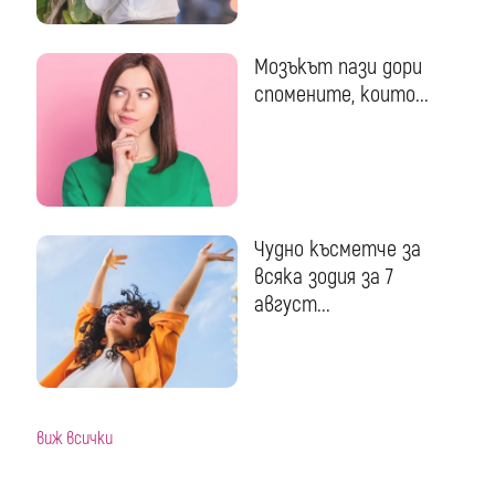
Мозъкът пази дори
спомените, които...
Чудно късметче за
всяка зодия за 7
август...
виж всички