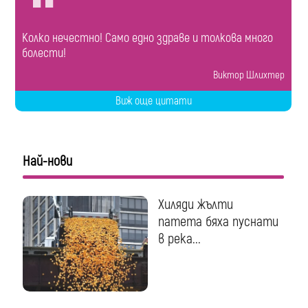
Колко нечестно! Само едно здраве и толкова много
болести!
Виктор Шлихтер
Виж още цитати
Най-нови
Хиляди жълти
патета бяха пуснати
в река...