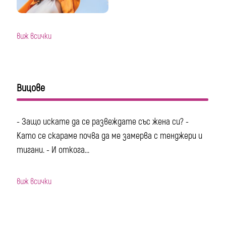
виж всички
Вицове
- Защо искате да се развеждате със жена си? -
Като се скараме почва да ме замерва с тенджери и
тигани. - И откога...
виж всички