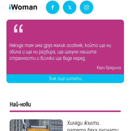
Някъде там има друг малък особняк, който ще ни
обича и ще ни разбира, ще целуне нашите
странности и всичко ще бъде наред.
Кари Брадшоу
Виж още цитати
Най-нови
Хиляди жълти
патета бяха пуснати