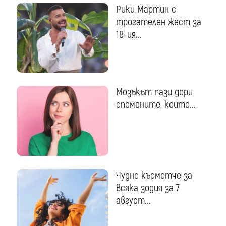
Рики Мартин с
трогателен жест за
18-ия...
Мозъкът пази дори
спомените, които...
Чудно късметче за
всяка зодия за 7
август...