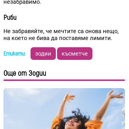
незабравимо.
Риби
Не забравяйте, че мечтите са онова нещо,
на което не бива да поставяме лимити.
Етикети:
зодии
късметче
Още от Зодии