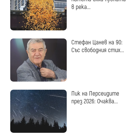
в река...
Стефан Цанев на 90:
Със свободния стих...
Пик на Персеидите
през 2026: Очаква...