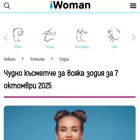
Овен
Телец
Близнаци
Рак
Новини
Успешна
Зодии
Чудно късметче за всяка зодия за 7
октомври 2025