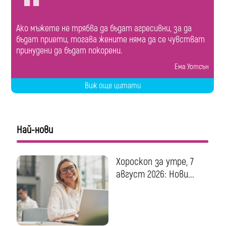
Ако мъжете не трябва да бъдат агресивни, за да
бъдат приети, тогава жените няма да се чувстват
принудени да бъдат покорени.
Ема Уотсън
Виж още цитати
Най-нови
Хороскоп за утре, 7
август 2026: Нови...