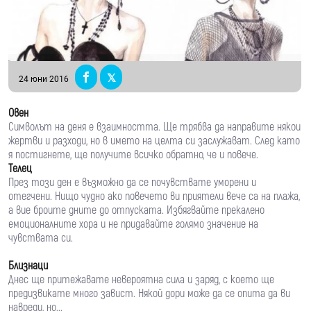
24 юни 2016
Овен
Символът на деня е взаимността. Ще трябва да направите някои
жертви и разходи, но в името на целта си заслужават. След като
я постигнете, ще получите всичко обратно, че и повече.
Телец
През този ден е възможно да се почувствате уморени и
отегчени. Нищо чудно ако повечето ви приятели вече са на плажа,
а вие броите дните до отпуската. Избягвайте прекалено
емоционалните хора и не придавайте голямо значение на
чувствата си.
Близнаци
Днес ще притежавате невероятна сила и заряд, с което ще
предизвикате много завист. Някой дори може да се опита да ви
навреди, но...