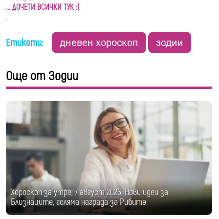
... ДОЧЕТИ ВСИЧКИ ТУК :)
.
Етикети:
дневен хороскоп
зодии
Още от Зодии
Хороскоп за утре, 7 август 2026: Нови идеи за
Близнаците, голяма награда за Рибите