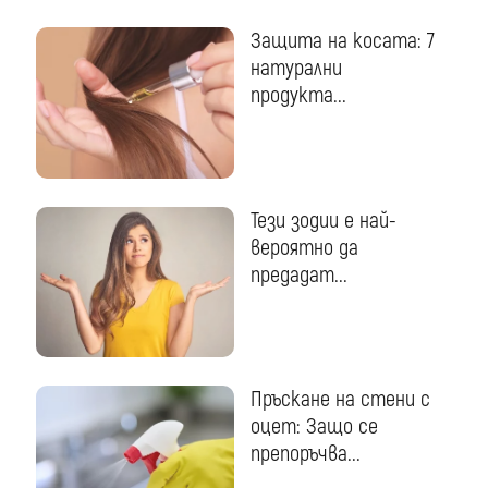
Защита на косата: 7
натурални
продукта...
Тези зодии е най-
вероятно да
предадат...
Пръскане на стени с
оцет: Защо се
препоръчва...