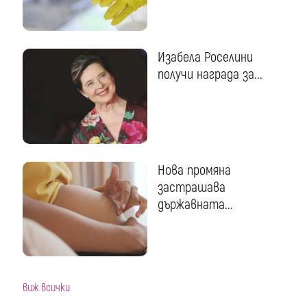
Изабела Роселини
получи награда за...
Нова промяна
застрашава
държавната...
виж всички