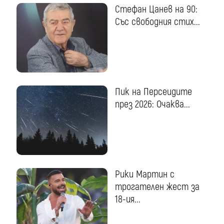
Стефан Цанев на 90:
Със свободния стих...
Пик на Персеидите
през 2026: Очаква...
Рики Мартин с
трогателен жест за
18-ия...