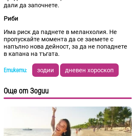
дали да започнете.
Риби
Има риск да паднете в меланхолия. Не
пропускайте момента да се заемете с
напълно нова дейност, за да не попаднете
в капана на тъгата.
Етикети:
зодии
дневен хороскоп
Още от Зодии