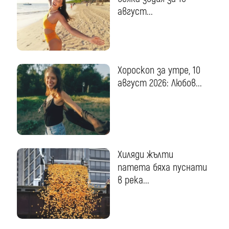
август...
Хороскоп за утре, 10
август 2026: Любов...
Хиляди жълти
патета бяха пуснати
в река...