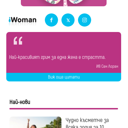
Най-красивият грим за една жена е страстта.
Ив Сен Лоран
Виж още цитати
Най-нови
Чудно късметче за
всяка зодия за 10