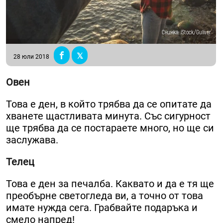
Снимка: iStock/Guliver
28 юли 2018
Овен
Това е ден, в който трябва да се опитате да
хванете щастливата минута. Със сигурност
ще трябва да се постараете много, но ще си
заслужава.
Телец
Това е ден за печалба. Каквато и да е тя ще
преобърне светогледа ви, а точно от това
имате нужда сега. Грабвайте подаръка и
смело напред!