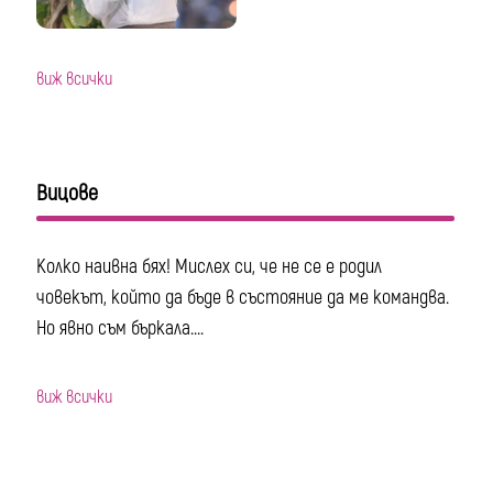
виж всички
Вицове
Колко наивна бях! Мислех си, че не се е родил
човекът, който да бъде в състояние да ме командва.
Но явно съм бъркала....
виж всички