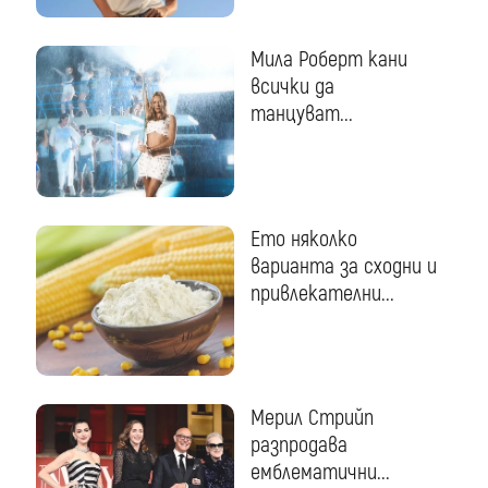
Мила Роберт кани
всички да
танцуват...
Ето няколко
варианта за сходни и
привлекателни...
Мерил Стрийп
разпродава
емблематични...