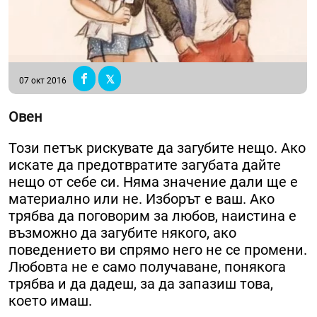
07 окт 2016
Овен
Този петък рискувате да загубите нещо. Ако
искате да предотвратите загубата дайте
нещо от себе си. Няма значение дали ще е
материално или не. Изборът е ваш. Ако
трябва да поговорим за любов, наистина е
възможно да загубите някого, ако
поведението ви спрямо него не се промени.
Любовта не е само получаване, понякога
трябва и да дадеш, за да запазиш това,
което имаш.