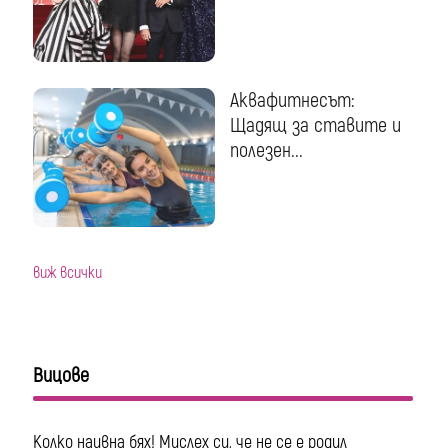
Аквафитнесът:
Щадящ за ставите и
полезен...
виж всички
Вицове
Колко наивна бях! Мислех си, че не се е родил