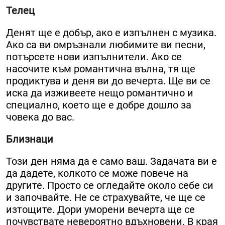
Телец
Денят ще е добър, ако е изпълнен с музика.
Ако са ви омръзнали любимите ви песни,
потърсете нови изпълнители. Ако се
насочите към романтична вълна, тя ще
продиктува и деня ви до вечерта. Ще ви се
иска да изживеете нещо романтично и
специално, което ще е добре дошло за
човека до вас.
Близнаци
Този ден няма да е само ваш. Задачата ви е
да дадете, колкото се може повече на
другите. Просто се огледайте около себе си
и започвайте. Не се страхувайте, че ще се
изтощите. Дори уморени вечерта ще се
почувствате невероятно вдъхновени. В края