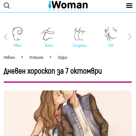
Овен
Телец
Близнаци
Рак
Новини
Успешна
Зодии
Дневен хороскоп за 7 октомври