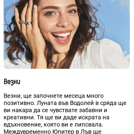
Везни
Везни, ще започнете месеца много
позитивно. Луната във Водолей в сряда ще
ви накара да се чувствате забавни и
креативни. Тя ще ви даде искрата на
вдъхновение, която ви е липсвала.
Междувременно Юпитер в Лъв ще