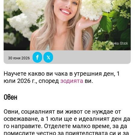
Снимка: iStock
30 юни 2026
Научете какво ви чака в утрешния ден, 1
юли 2026 г., според
зодията
ви.
Овен
Овни, социалният ви живот се нуждае от
освежаване, а 1 юли ще е идеалният ден да
го направите. Отделете малко време, за да
помислите честно за приятелствата си и за