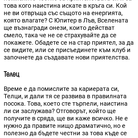
това кого наистина искате в кръга си. Кой
не ви отвръща със същото на енергията,
която влагате? С Юпитер в Лъв, Вселената
ще възнагради онези, които действат
смело, така че не се страхувайте да се
покажете. Обадете се на стар приятел, за да
се видите, или се присъединете към клуб и
започнете да създавате нови приятелства.
Телец
Време е да помислите за кариерата си,
Телци, и дали тя се развива в правилната
посока. Това, което сте търпели, наистина
ли си заслужава? Отговорът, който ще
получите в сряда, ще ви каже всичко. Не е
нужно да правите нищо драматично, но е
полезно да бъдете честни за това къде се