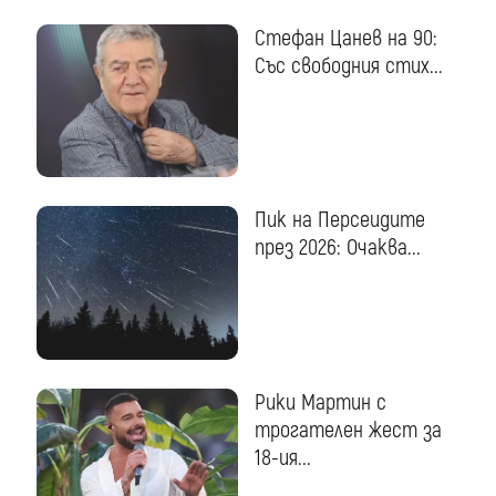
Стефан Цанев на 90:
Със свободния стих...
Пик на Персеидите
през 2026: Очаква...
Рики Мартин с
трогателен жест за
18-ия...