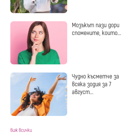
Мозъкът пази дори
спомените, които...
Чудно късметче за
всяка зодия за 7
август...
виж всички