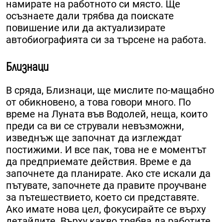
намирате на работното си място. Ще
осъзнаете дали трябва да поискате
повишение или да актуализирате
автобиографията си за търсене на работа.
Близнаци
В сряда, Близнаци, ще мислите по-мащабно
от обикновено, а това говори много. По
време на Луната във Водолей, неща, които
преди са ви се стрували невъзможни,
изведнъж ще започнат да изглеждат
постижими. И все пак, това не е моментът
да предприемате действия. Време е да
започнете да планирате. Ако сте искали да
пътувате, започнете да правите проучване
за пътешествието, което си представяте.
Ако имате нова цел, фокусирайте се върху
детайлите. Върху какво трябва да работите