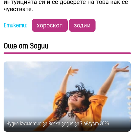
интуицията си и се доверете на това как се
чувствате.
Етикети:
хороскоп
зодии
Още от Зодии
Чудно късметче за всяка зодия за 7 август 2026