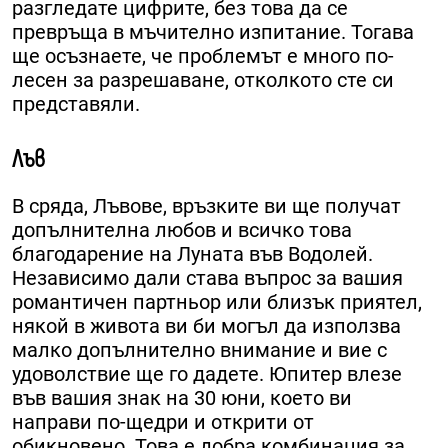
разгледате цифрите, без това да се
превръща в мъчително изпитание. Тогава
ще осъзнаете, че проблемът е много по-
лесен за разрешаване, отколкото сте си
представяли.
Лъв
В сряда, Лъвове, връзките ви ще получат
допълнителна любов и всичко това
благодарение на Луната във Водолей.
Независимо дали става въпрос за вашия
романтичен партньор или близък приятел,
някой в ​​живота ви би могъл да използва
малко допълнително внимание и вие с
удоволствие ще го дадете. Юпитер влезе
във вашия знак на 30 юни, което ви
направи по-щедри и открити от
обикновено. Това е добра комбинация за