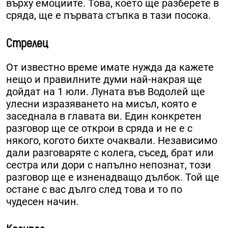
върху емоциите. Това, което ще разберете в
сряда, ще е първата стъпка в тази посока.
Стрелец
От известно време имате нужда да кажете
нещо и правилните думи най-накрая ще
дойдат на 1 юли. Луната във Водолей ще
улесни изразяването на мисъл, която е
заседнала в главата ви. Един конкретен
разговор ще се открои в сряда и не е с
някого, когото бихте очаквали. Независимо
дали разговаряте с колега, съсед, брат или
сестра или дори с напълно непознат, този
разговор ще е изненадващо дълбок. Той ще
остане с вас дълго след това и то по
чудесен начин.