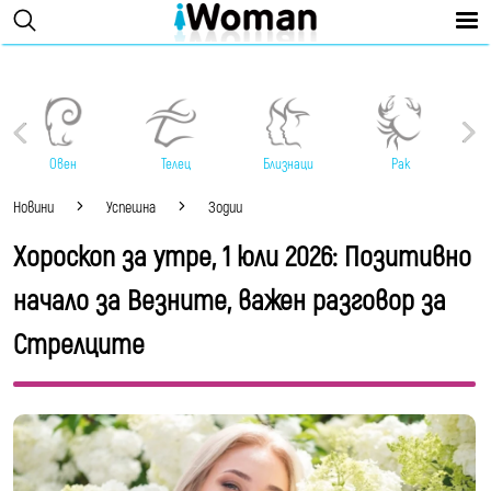
Овен
Телец
Близнаци
Рак
Новини
Успешна
Зодии
Хороскоп за утре, 1 юли 2026: Позитивно
начало за Везните, важен разговор за
Стрелците