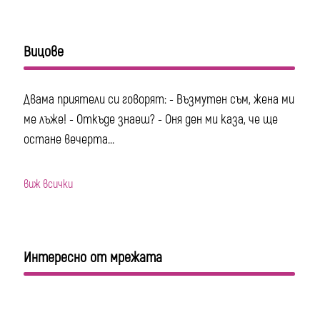
Вицове
Двама приятели си говорят: - Възмутен съм, жена ми
ме лъже! - Откъде знаеш? - Оня ден ми каза, че ще
остане вечерта...
виж всички
Интересно от мрежата