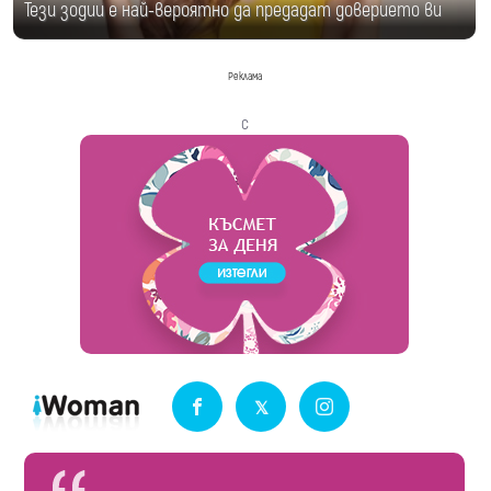
Тези зодии е най-вероятно да предадат доверието ви
Реклама
с