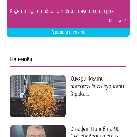
Където и да отиваш, отивай с цялото си сърце.
Конфуций
Виж още цитати
Най-нови
Хиляди жълти
патета бяха пуснати
в река...
Стефан Цанев на 90:
Със свободния стих...