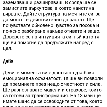
заземяващ и разширяващ. В сряда ще се
замислите върху това, в което наистина
вярвате. Дайте структура на мечтите си, за
да могат те действително да растат. Ще
почувствате обновено чувство за посока и
по-ясно разбиране накъде отивате и защо.
Доверете се на интуицията си, тъй като тя
ще ви помогне да продължите напред с
цел.
Дева
Деви, в момента ви е достъпна дълбока
емоционална осъзнатост. Тя ще ви позволи
да преминете през нещо с честност и сила.
Ще разпознавате модели и страхове, които
са готови за трансформация. На 13 май ще
имате шанс да се освободите от това, което