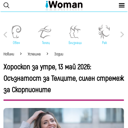
Овен
Телец
Близнаци
Рак
Новини
Успешна
Зодии
Хороскоп за утре, 13 май 2026:
Осъзнатост за Телците, силен стремеж
за Скорпионите