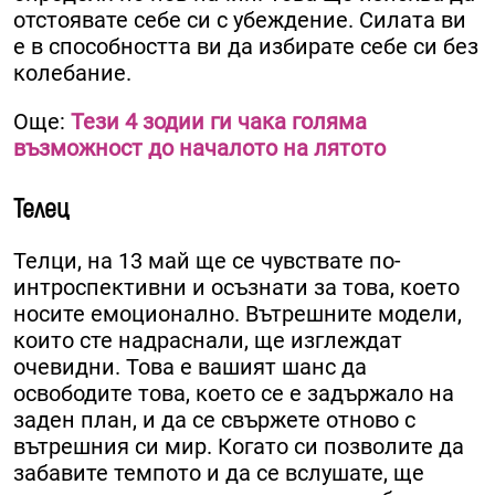
отстоявате себе си с убеждение. Силата ви
е в способността ви да избирате себе си без
колебание.
Още:
Тези 4 зодии ги чака голяма
възможност до началото на лятото
Телец
Телци, на 13 май ще се чувствате по-
интроспективни и осъзнати за това, което
носите емоционално. Вътрешните модели,
които сте надраснали, ще изглеждат
очевидни. Това е вашият шанс да
освободите това, което се е задържало на
заден план, и да се свържете отново с
вътрешния си мир. Когато си позволите да
забавите темпото и да се вслушате, ще