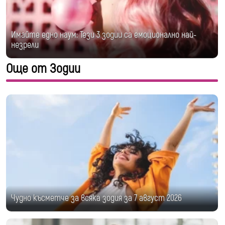
Имайте едно наум: Тези 3 зодии са емоционално най-
незрели
Още от Зодии
Чудно късметче за всяка зодия за 7 август 2026