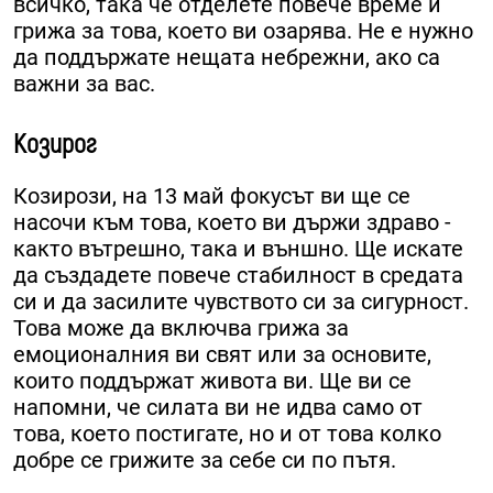
всичко, така че отделете повече време и
грижа за това, което ви озарява. Не е нужно
да поддържате нещата небрежни, ако са
важни за вас.
Козирог
Козирози, на 13 май фокусът ви ще се
насочи към това, което ви държи здраво -
както вътрешно, така и външно. Ще искате
да създадете повече стабилност в средата
си и да засилите чувството си за сигурност.
Това може да включва грижа за
емоционалния ви свят или за основите,
които поддържат живота ви. Ще ви се
напомни, че силата ви не идва само от
това, което постигате, но и от това колко
добре се грижите за себе си по пътя.