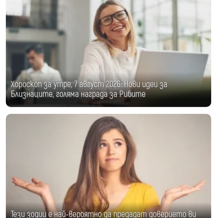
Хороскоп за утре, 7 август 2026: Нови идеи за
Близнаците, голяма награда за Рибите
Тези зодии е най-вероятно да предадат доверието ви