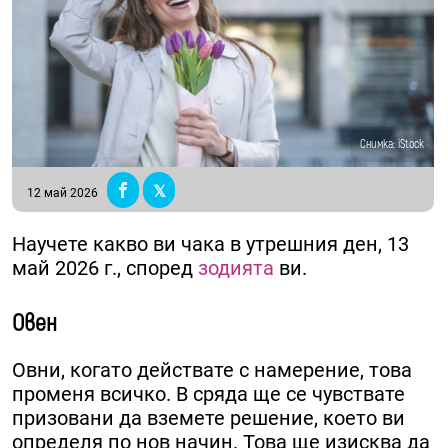
Снимка: iStock
12 май 2026
Научете какво ви чака в утрешния ден, 13
май 2026 г., според
зодията
ви.
Овен
Овни, когато действате с намерение, това
променя всичко. В сряда ще се чувствате
призовани да вземете решение, което ви
определя по нов начин. Това ще изисква да