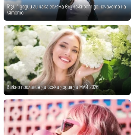
Тези 4 зодии ги чака голяма възможност до началото на
лятото
Важно послание за всяка зодия за МАЙ 2026