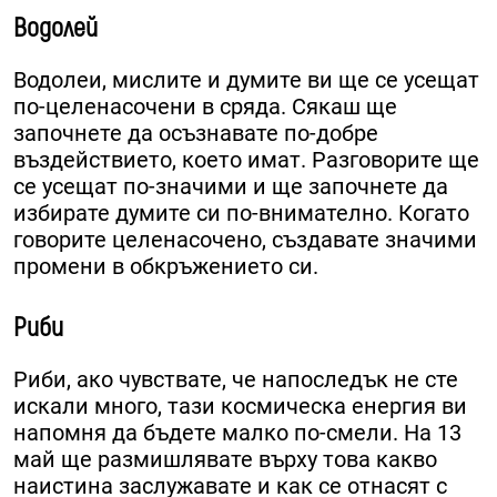
Водолей
Водолеи, мислите и думите ви ще се усещат
по-целенасочени в сряда. Сякаш ще
започнете да осъзнавате по-добре
въздействието, което имат. Разговорите ще
се усещат по-значими и ще започнете да
избирате думите си по-внимателно. Когато
говорите целенасочено, създавате значими
промени в обкръжението си.
Риби
Риби, ако чувствате, че напоследък не сте
искали много, тази космическа енергия ви
напомня да бъдете малко по-смели. На 13
май ще размишлявате върху това какво
наистина заслужавате и как се отнасят с