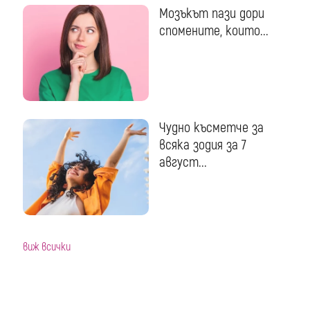
Мозъкът пази дори
спомените, които...
Чудно късметче за
всяка зодия за 7
август...
виж всички