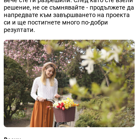
вече сте ги разрешили. След като сте взели
решение, не се съмнявайте - продължете да
напредвате към завършването на проекта
си и ще постигнете много по-добри
резултати.