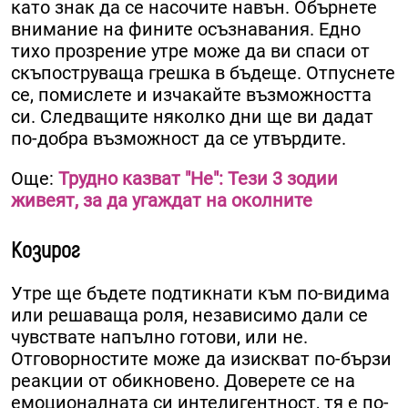
като знак да се насочите навън. Обърнете
внимание на фините осъзнавания. Едно
тихо прозрение утре може да ви спаси от
скъпоструваща грешка в бъдеще. Отпуснете
се, помислете и изчакайте възможността
си. Следващите няколко дни ще ви дадат
по-добра възможност да се утвърдите.
Още:
Трудно казват "Не": Тези 3 зодии
живеят, за да угаждат на околните
Козирог
Утре ще бъдете подтикнати към по-видима
или решаваща роля, независимо дали се
чувствате напълно готови, или не.
Отговорностите може да изискват по-бързи
реакции от обикновено. Доверете се на
емоционалната си интелигентност, тя е по-