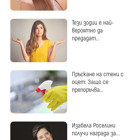
Тези зодии е най-
вероятно да
предадат...
Пръскане на стени с
оцет: Защо се
препоръчва...
Изабела Роселини
получи награда за...