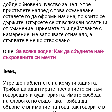
дойде обновено чувство за цел. Утре
пристъпете напред с това осъзнаване,
оставете го да оформи начина, по който се
държите. Отърсете се от всякакви остатъци
от съмнение. Приемете го и действайте с
намерение. Не започвате отначало, а
стъпвате в нещо отвоювано.
Още:
За всяка зодия: Как да сбъднете най-
съкровените си мечти
Телец
Утре ще наблегнете на комуникацията.
Трябва да адаптирате посланието си към
говорещия и аудиторията. Имате свобода
на словото, но също така трябва да
обърнете внимание на това как говорите в