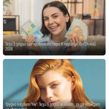
Тези 3 зодии ще привличат пари в периода 18 - 24 май
2026
Трудно казват "Не": Тези 3 зодии живеят, за да угаждат