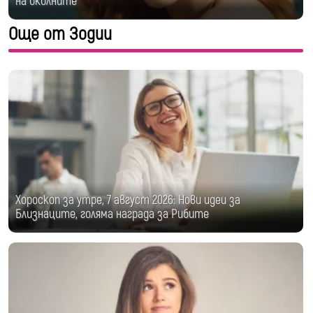
на околните
Още от Зодии
Хороскоп за утре, 7 август 2026: Нови идеи за
Близнаците, голяма награда за Рибите