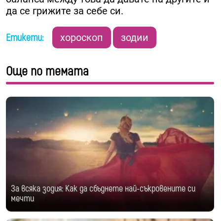
да се грижите за себе си.
Етикети:
хороскоп
зодии
Още по темата
За всяка зодия: Как да сбъднете най-съкровените си
мечти