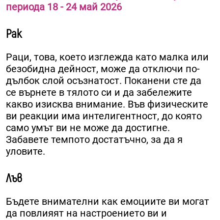
периода 18 - 24 май 2026
Рак
Раци, това, което изглежда като малка или
безобидна дейност, може да отключи по-
дълбок слой осъзнатост. Поканени сте да
се върнете в тялото си и да забележите
какво изисква внимание. Във физическите
ви реакции има интелигентност, до която
само умът ви не може да достигне.
Забавете темпото достатъчно, за да я
уловите.
Лъв
Бъдете внимателни как емоциите ви могат
да повлияят на настроението ви и