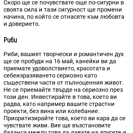
Скоро ще се почувствате още по-сигурни в
своята сила и тази сигурност ще промени
начина, по който се отнасяте към любовта
и доверието.
Риби
Риби, вашият творчески и романтичен дух
ще се пробуди на 16 май, канейки ви да
приемате удоволствието, красотата и
себеизразяването сериозно като
съществени части от пълноценния живот.
Не се приемайте твърде на сериозно през
този ден. Инвестирайте в това, което ви
радва, като например вашите страстни
проекти, без вина или колебание.
Приоритизирайте това, което ви кара да се
чувствате живи. Вие ще възстановите
баланса между това да давате на другите и