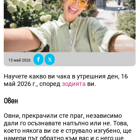
Снимка: iStock
15 май 2026
Научете какво ви чака в утрешния ден, 16
май 2026 г., според
зодията
ви.
Овен
Овни, прекрачили сте праг, независимо
дали го осъзнавате напълно или не. Това,
което някога ви се е струвало изгубено, ще
намери път обратно към вас и с него ще