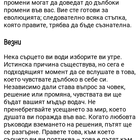
промени могат да доведат до дълбоки
промени във вас. Вие сте готови за
еволюцията; следователно всяка стъпка,
която правите, трябва да бъде съзнателна.
Везни
Нека сърцето ви води изборите ви утре.
Истинска причина съществува, но сега е
подходящият момент да се вслушате в това,
което чувствате дълбоко в себе си.
Независимо дали става въпрос за човек,
решение или промяна, чувствата ви ще
бъдат вашият мъдър водач. Не
пренебрегвайте усещането за мир, което
душата ви поражда във вас. Когато любовта
ръководи вземането на решения, пътят ще
се разгърне. Правете това, към което
сърцето ви ви подтиква – това е пътят към