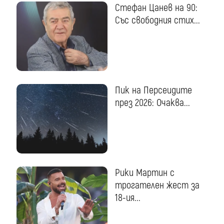
Стефан Цанев на 90:
Със свободния стих...
Пик на Персеидите
през 2026: Очаква...
Рики Мартин с
трогателен жест за
18-ия...