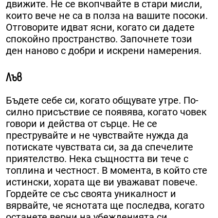
движите. Не се вкопчвайте в стари мисли,
които вече не са в полза на вашите посоки.
Отговорите идват ясни, когато си дадете
спокойно пространство. Започнете този
ден наново с добри и искрени намерения.
Лъв
Бъдете себе си, когато общувате утре. По-
силно присъствие се появява, когато човек
говори и действа от сърце. Не се
преструвайте и не чувствайте нужда да
потискате чувствата си, за да спечелите
приятелство. Нека същността ви тече с
топлина и честност. В момента, в който сте
истински, хората ще ви уважават повече.
Гордейте се със своята уникалност и
вярвайте, че яснотата ще последва, когато
останете верни на убежденията си.