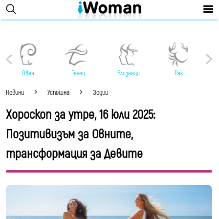
Овен
Телец
Близнаци
Рак
Новини
Успешна
Зодии
Хороскоп за утре, 16 юли 2025:
Позитивизъм за Овните,
трансформация за Девите