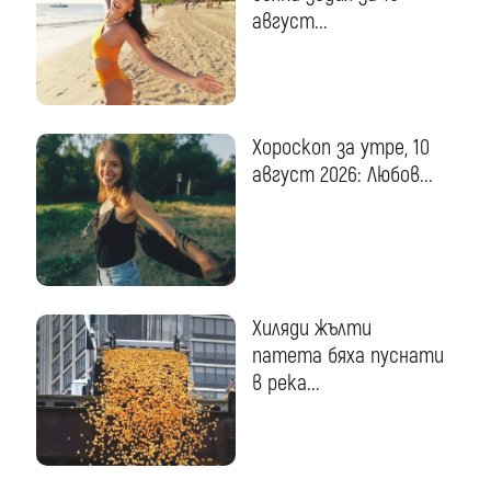
август...
Хороскоп за утре, 10
август 2026: Любов...
Хиляди жълти
патета бяха пуснати
в река...