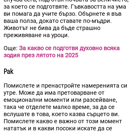
за което се подготвяте. Гъвкавостта на ума
ви помага да учите бързо. Обърнете я във
ваша полза, докато ставате по-мъдри.
Животът не бива да бъде страшно
преживяване на уроци.
Още:
За какво се подготвя духовно всяка
зодия през лятото на 2025
Рак
Помислете и пренастройте намеренията си
утре. Може да има претоварване от
емоционални моменти или разсейване,
така че отделете малко време, за да се
вслушате в това, което казва сърцето ви.
Помислете какво е важно от този момент
нататък и в какви посоки искате да се