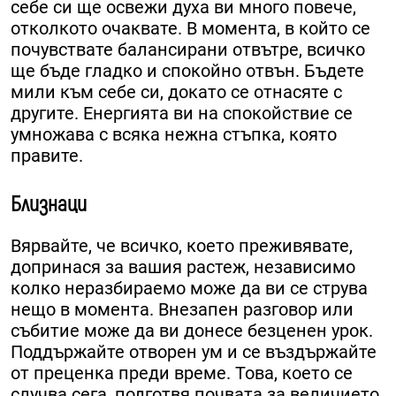
себе си ще освежи духа ви много повече,
отколкото очаквате. В момента, в който се
почувствате балансирани отвътре, всичко
ще бъде гладко и спокойно отвън. Бъдете
мили към себе си, докато се отнасяте с
другите. Енергията ви на спокойствие се
умножава с всяка нежна стъпка, която
правите.
Близнаци
Вярвайте, че всичко, което преживявате,
допринася за вашия растеж, независимо
колко неразбираемо може да ви се струва
нещо в момента. Внезапен разговор или
събитие може да ви донесе безценен урок.
Поддържайте отворен ум и се въздържайте
от преценка преди време. Това, което се
случва сега, подготвя почвата за величието,