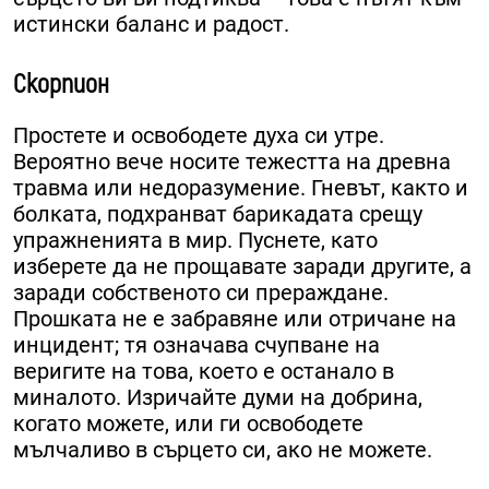
истински баланс и радост.
Скорпион
Простете и освободете духа си утре.
Вероятно вече носите тежестта на древна
травма или недоразумение. Гневът, както и
болката, подхранват барикадата срещу
упражненията в мир. Пуснете, като
изберете да не прощавате заради другите, а
заради собственото си прераждане.
Прошката не е забравяне или отричане на
инцидент; тя означава счупване на
веригите на това, което е останало в
миналото. Изричайте думи на добрина,
когато можете, или ги освободете
мълчаливо в сърцето си, ако не можете.