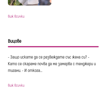
виж всички
Вицове
- Защо искате да се развеждате със жена си? -
Като се скараме почва да ме замерва с тенджери и
тигани. - И откога...
виж всички