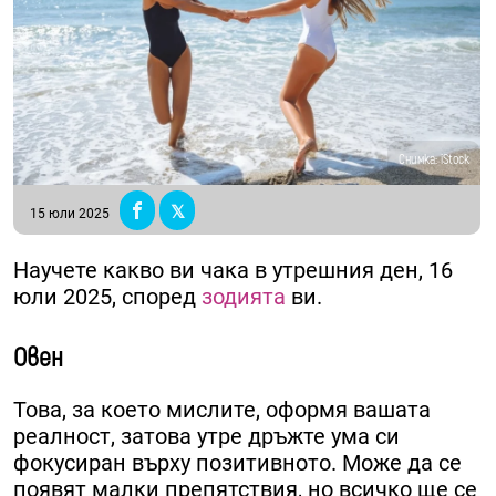
Снимка: iStock
15 юли 2025
Научете какво ви чака в утрешния ден, 16
юли 2025, според
зодията
ви.
Овен
Това, за което мислите, оформя вашата
реалност, затова утре дръжте ума си
фокусиран върху позитивното. Може да се
появят малки препятствия, но всичко ще се