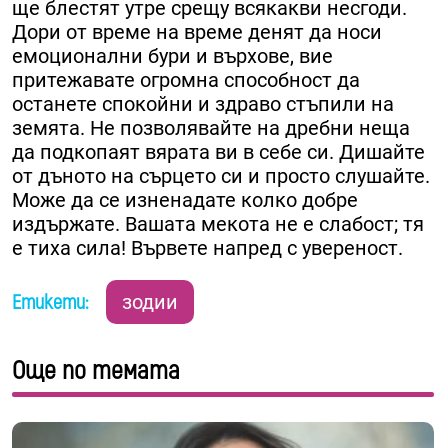
ще блестят утре срещу всякакви несгоди.
Дори от време на време денят да носи
емоционални бури и върхове, вие
притежавате огромна способност да
останете спокойни и здраво стъпили на
земята. Не позволявайте на дребни неща
да подкопаят вярата ви в себе си. Дишайте
от дъното на сърцето си и просто слушайте.
Може да се изненадате колко добре
издържате. Вашата мекота не е слабост; тя
е тиха сила! Вървете напред с увереност.
Етикети:
зодии
Още по темата