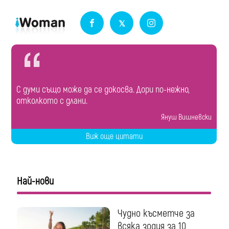
С думи също може да се докосва. Дори по-нежно,
отколкото с длани.
Януш Вишневски
Виж още цитати
Най-нови
Чудно късметче за
всяка зодия за 10