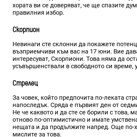
хората ви се доверяват, че ще спазите дум
правилния избор.
Скорпион
Невинаги сте склонни да покажете потенци
възприемчиви към вас на 17 юни. Вие дава
интересуват, Скорпиони. Това няма да ост
усъвършенствали в свободното си време, 
Стрелец
За човек, който предпочита по-леката стр
напоследък. Сряда е първият ден от седм
Не че каквото и да сте се борили с това, м
отново по-оптимистично и имате умственат
нещата и да продължите напред. Още по-ху
мислите за това.