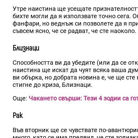
Утре наистина ще усещате признателностт
бихте могли да я използвате точно сега. О
фанфари, но веднъж си позволете да я пр
съвсем ясно, че се радват, че сте наоколо.
Близнаци
Способността ви да убедите (или да се отк
наистина ще искат да чуят всяка ваша дум
ви обърка, но добрата новина е, че ще сте
стигне до криза, Близнаци.
Още:
Чакането свърши: Тези 4 зодии са го
Рак
Във вторник ще се чувствате по-авантюрис
много, като се има предвид, че сте зодиа