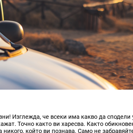
зни! Изглежда, че всеки има какво да сподели 
 кажат. Точно както ви харесва. Както обикнове
 никого, който ви познава. Само не забравяйте