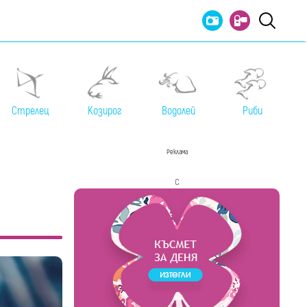
Стрелец
Козирог
Водолей
Риби
Реклама
с