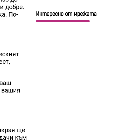
и добре.
Интересно от мрежата
а. По-
еският
ест,
 ваш
в вашия
акрая ще
адачи към