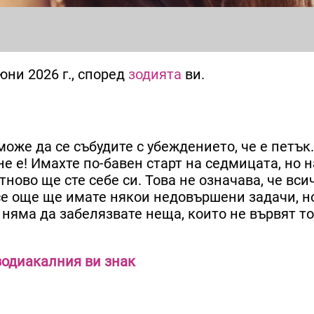
юни 2026 г., според
зодията
ви.
може да се събудите с убеждението, че е петък.
не е! Имахте по-бавен старт на седмицата, но 
тново ще сте себе си. Това не означава, че вси
се още ще имате някои недовършени задачи, н
 няма да забелязвате неща, които не вървят т
зодиакалния ви знак