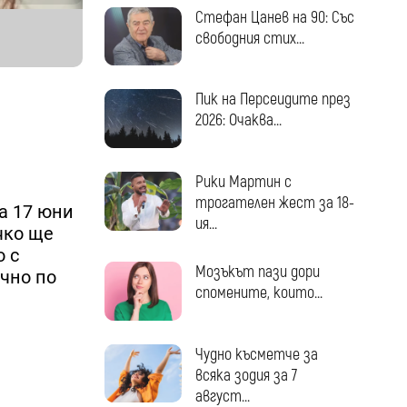
Стефан Цанев на 90: Със
свободния стих...
Пик на Персеидите през
2026: Очаква...
Рики Мартин с
трогателен жест за 18-
на 17 юни
ия...
чко ще
о с
Мозъкът пази дори
очно по
спомените, които...
Чудно късметче за
всяка зодия за 7
август...