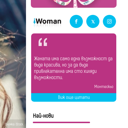
Жената има само една възможност да
бъде красива, но за да бъде
привлекателна има сто хиляди
възможности.
Монтескьо
Виж още цитати
Най-нови
Снимка: iStock