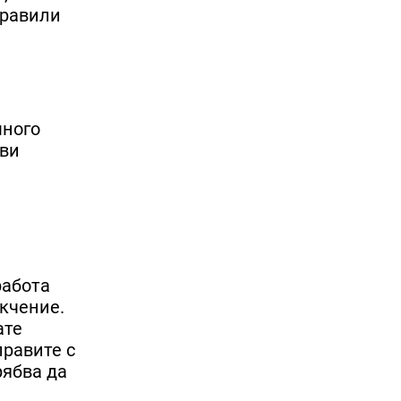
правили
много
 ви
работа
екчение.
ате
правите с
рябва да