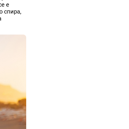
се е
о спира,
а