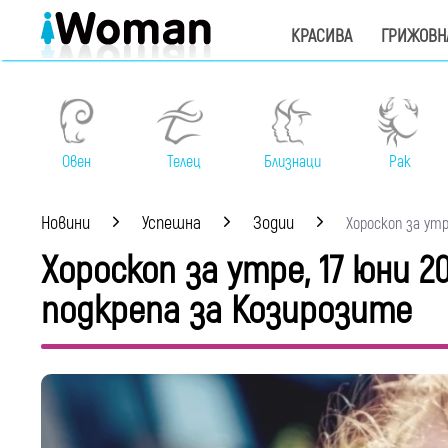
КРАСИВА
ГРИЖОВН
Овен
Телец
Близнаци
Рак
Новини
Успешна
Зодии
Хороскоп за утре
Хороскоп за утре, 17 юни 
подкрепа за Козирозите