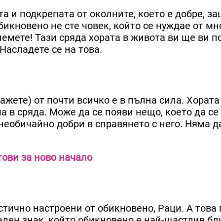
а и подкрепата от околните, което е добре, з
бикновено не сте човек, който се нуждае от мн
иемете! Тази сряда хората в живота ви ще ви 
 Насладете се на това.
ажете) от почти всичко е в пълна сила. Хората
а в сряда. Може да се появи нещо, което да се
 необичайно добри в справянето с него. Няма д
тови за ново начало
тично настроени от обикновено, Раци. А това 
кален знак, който обикновено е най-щастлив бл