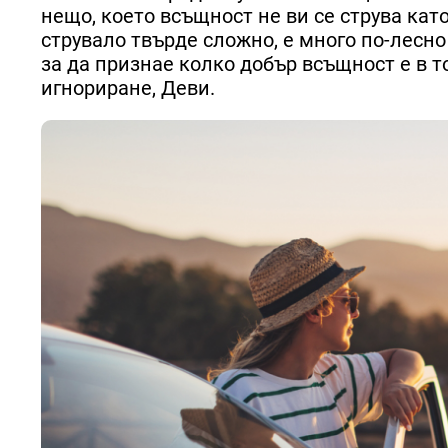
нещо, което всъщност не ви се струва като
струвало твърде сложно, е много по-лесно 
за да признае колко добър всъщност е в то
игнориране, Деви.