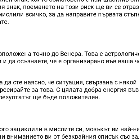
я знак, поемането на този риск ще ви се отраз
мислили всичко, за да направите първата стъпк
те.
азположена точно до Венера. Това е астрологич
 и да осъзнаете, че е организирано във ваша ч
а да сте наясно, че ситуация, свързана с някой
тресирайте за това. С цялата добра енергия въ
 резултатът ще бъде положителен.
ого зациклили в мислите си, мозъкът ви най-н
они вниманието ви от безкрайния списък със з