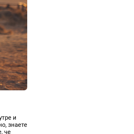
утре и
но, знаете
, че