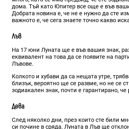
дома. Тъй като Юпитер все още е във ваши
Добрата новина е, че не е нужно да сте из
важното е, че сега знаете точно какво иска
Лъв
На 17 юни Луната ще е във вашия знак, р
еквивалент на това да се появите на парти
Лъвове.
Колкото и хубави да са нещата утре, трябв
близък, вероятно ще се развие, но не се с
зодиакален знак, почти е гарантирано, че
Дева
След няколко дни, през които сте били мн
си почине в сряда. Луната в Лъв ще откл