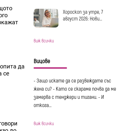
ащото
Хороскоп за утре, 7
ого
август 2026: Нови...
покажат
виж всички
Вицове
 опита да
а се
- Защо искате да се развеждате със
жена си? - Като се скараме почва да ме
замерва с тенджери и тигани. - И
откога...
говори
виж всички
изо до