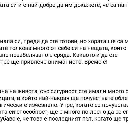
ата си и е най-добре да им докажете, че са на
ала си, преди да сте готови, но хората ще са 
те толкова много от себе си на нещата, които
ане незабелязано в сряда. Каквото и да сте
утре ще привлече вниманието. Време е!
ана на живота, със сигурност сте имали много 
ицата, в който най-накрая ще почувствате обл
агически е изчезнало. Утре, когато се почувств
а си способност, ще е много по-лесно да се с
баво е, че това е последният път, когато ще т