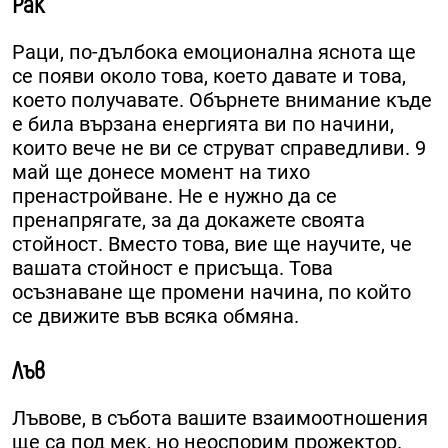
Рак
Раци, по-дълбока емоционална яснота ще
се появи около това, което давате и това,
което получавате. Обърнете внимание къде
е била вързана енергията ви по начини,
които вече не ви се струват справедливи. 9
май ще донесе момент на тихо
пренастройване. Не е нужно да се
пренапрягате, за да докажете своята
стойност. Вместо това, вие ще научите, че
вашата стойност е присъща. Това
осъзнаване ще промени начина, по който
се движите във всяка обмяна.
Лъв
Лъвове, в събота вашите взаимоотношения
ще са под мек, но неоспорим прожектор.