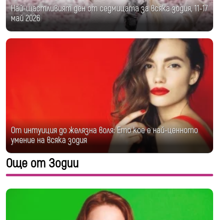
Най-щастливият ден от седмицата за всяка зодия, 11-17
май 2026
От интуиция до желязна воля: Ето кое е най-ценното
умение на всяка зодия
Още от Зодии