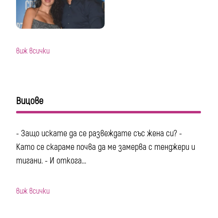
виж всички
Вицове
- Защо искате да се развеждате със жена си? -
Като се скараме почва да ме замерва с тенджери и
тигани. - И откога...
виж всички