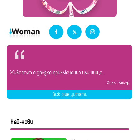
Животът е дръзко приключение или нищо.
Хелън Келър
Виж още цитати
Най-нови