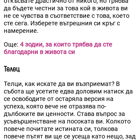
откъсвате драстично от никого, но трябва
да бъдете честни за това кой в ​​живота ви
не се чувства в съответствие с това, което
сте сега. Изберете вътрешния си кръг с
намерение.
Още:
4 зодии, за които трябва да сте
благодарни в живота си
Телец
Телци, как искате да ви възприемат? В
събота ще усетите едва доловим натиск да
се освободите от остаряла версия на
успеха, която вече не отразява по-
дълбоките ви ценности. Става въпрос за
усъвършенстване на посоката ви. Колкото
повече почитате истината си, толкова
повече пътят ви ще се усеща като нещо, зад