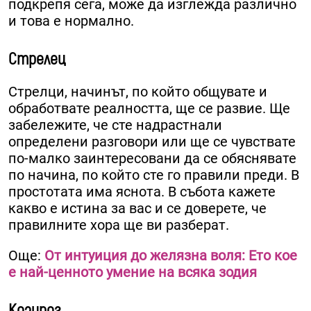
подкрепя сега, може да изглежда различно
и това е нормално.
Стрелец
Стрелци, начинът, по който общувате и
обработвате реалността, ще се развие. Ще
забележите, че сте надрастнали
определени разговори или ще се чувствате
по-малко заинтересовани да се обяснявате
по начина, по който сте го правили преди. В
простотата има яснота. В събота кажете
какво е истина за вас и се доверете, че
правилните хора ще ви разберат.
Още:
От интуиция до желязна воля: Ето кое
е най-ценното умение на всяка зодия
Козирог