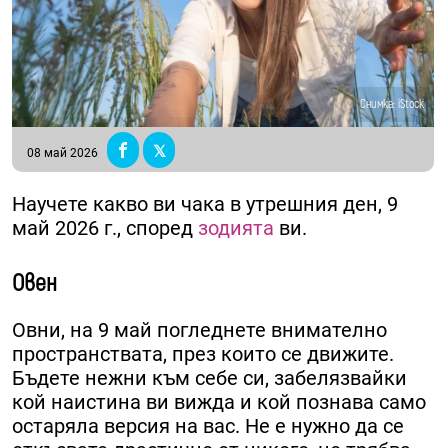
Снимка: iStock
08 май 2026
Научете какво ви чака в утрешния ден, 9
май 2026 г., според
зодията
ви.
Овен
Овни, на 9 май погледнете внимателно
пространствата, през които се движите.
Бъдете нежни към себе си, забелязвайки
кой наистина ви вижда и кой познава само
остаряла версия на вас. Не е нужно да се