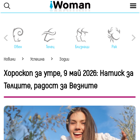
Овен
Телец
Близнаци
Рак
Новини
Успешна
Зодии
Хороскоп за утре, 9 май 2026: Натиск за
Телците, радост за Везните