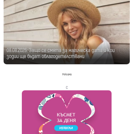
08.08.2026: Защо се смята за магическа дата и кои
зодии ще бъдат облагодетелствани
Реклама
с