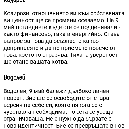
Козирози, отношението ви към собствената
ви ценност ще се промени осезаемо. На 9
май погледнете къде сте се подценявали -
както финансово, така и енергийно. Става
въпрос за това да осъзнаете какво
допринасяте и да не приемате повече от
това, което го отразява. Тихата увереност
ще стане вашата котва.
Водолей
Водолеи, 9 май бележи дълбоко личен
поврат. Вие ще се освободите от стара
версия на себе си, която някога се е
чувствала необходима, но сега се усеща
ограничаваща. Не е нужно да бързате с
нова идентичност. Вие се превръщате в нов