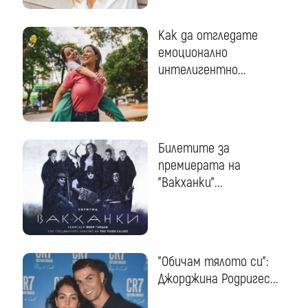
Как да отгледате
емоционално
интелигентно...
Билетите за
премиерата на
"Вакханки"...
"Обичам тялото си":
Джорджина Родригес...