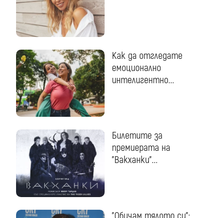
Как да отгледате
емоционално
интелигентно...
Билетите за
премиерата на
"Вакханки"...
"Обичам тялото си":