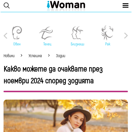
Овен
Телец
Близнаци
Рак
Новини
Успешна
Зодии
Какво можете да очаквате през
ноември 2024 според зодията