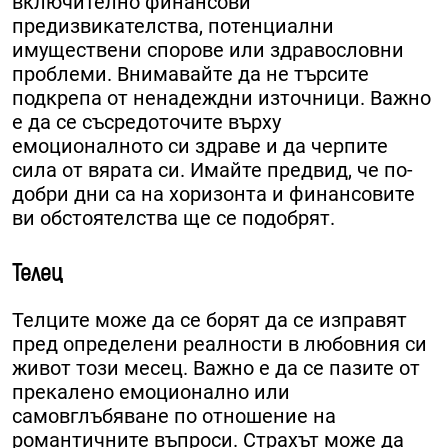
включително финансови
предизвикателства, потенциални
имуществени спорове или здравословни
проблеми. Внимавайте да не търсите
подкрепа от ненадеждни източници. Важно
е да се съсредоточите върху
емоционалното си здраве и да черпите
сила от вярата си. Имайте предвид, че по-
добри дни са на хоризонта и финансовите
ви обстоятелства ще се подобрят.
Телец
Телците може да се борят да се изправят
пред определени реалности в любовния си
живот този месец. Важно е да се пазите от
прекалено емоционално или
самовглъбяване по отношение на
романтичните въпроси. Страхът може да