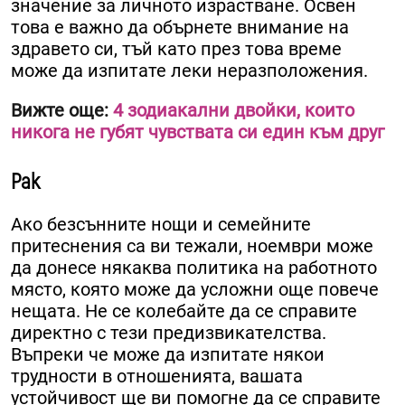
значение за личното израстване. Освен
това е важно да обърнете внимание на
здравето си, тъй като през това време
може да изпитате леки неразположения.
Вижте още:
4 зодиакални двойки, които
никога не губят чувствата си един към друг
Рак
Ако безсънните нощи и семейните
притеснения са ви тежали, ноември може
да донесе някаква политика на работното
място, която може да усложни още повече
нещата. Не се колебайте да се справите
директно с тези предизвикателства.
Въпреки че може да изпитате някои
трудности в отношенията, вашата
устойчивост ще ви помогне да се справите