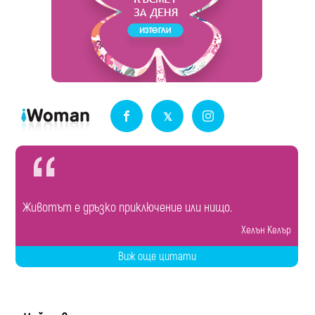
Животът е дръзко приключение или нищо.
Хелън Келър
Виж още цитати