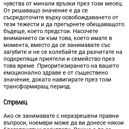
чувства от минали връзки през този месец.
От решаващо значение е да се
съсредоточите върху освобождаването от
тези тежести и да прегърнете обещаващото
бъдеще, което предстои. Насочете
вниманието си към това, което имате в
момента, вместо да се занимавате със
загубите и не се колебайте да разчитате на
подкрепящи приятели и семейство през
това време. Приоритизирането на вашето
емоционално здраве е от съществено
значение, докато навигирате през този
трансформиращ период.
Стрелец
Ако се занимавате с неразрешени правни
въпроси, ноември може да ви донесе някои