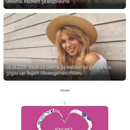
Овните, късмет за Водолеите
08.08.2026: Защо се смята за магическа дата и кои
зодии ще бъдат облагодетелствани
Реклама
с